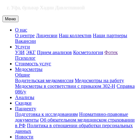
г. Уфа, бульвар Хадии Давлетшиной
Меню
О нас
О центре
Лицензии
Наш коллектив
Наши партнеры
Вакансии
Услуги
УЗИ
ЭКГ
Прием анализов
Косметология
Фотек
Психолог
Стоимость услуг
Медосмотры
Общие
Водительская медкомиссия
Медосмотры на работу
Медосмотры в соответствии с приказом 302-Н
Справка
086/у
Анализы
Скидки
Пациенту
Подготовка к исследованиям
Нормативно-правовые
документы
Об обязательном медицинском страховании
в РФ
Политика в отношении обработки персональных
данных
Новости