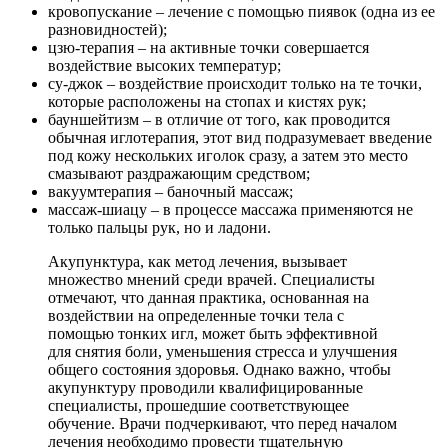
кровопускание – лечение с помощью пиявок (одна из ее
разновидностей);
цзю-терапия – на активные точки совершается
воздействие высоких температур;
су-джок – воздействие происходит только на те точки,
которые расположены на стопах и кистях рук;
бауншейтизм – в отличие от того, как проводится
обычная иглотерапия, этот вид подразумевает введение
под кожу нескольких иголок сразу, а затем это место
смазывают раздражающим средством;
вакуумтерапия – баночный массаж;
массаж-шиацу – в процессе массажа применяются не
только пальцы рук, но и ладони.
Акупунктура, как метод лечения, вызывает
множество мнений среди врачей. Специалисты
отмечают, что данная практика, основанная на
воздействии на определенные точки тела с
помощью тонких игл, может быть эффективной
для снятия боли, уменьшения стресса и улучшения
общего состояния здоровья. Однако важно, чтобы
акупунктуру проводили квалифицированные
специалисты, прошедшие соответствующее
обучение. Врачи подчеркивают, что перед началом
лечения необходимо провести тщательную