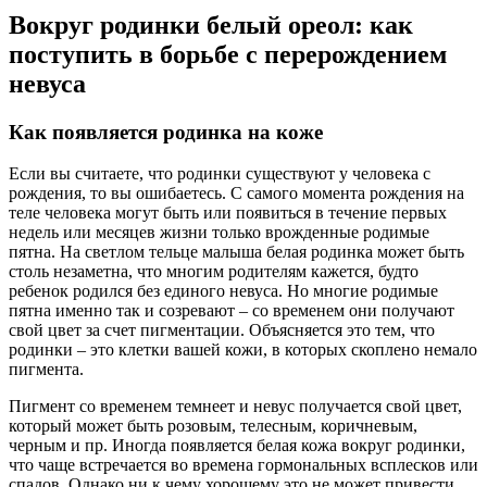
Вокруг родинки белый ореол: как
поступить в борьбе с перерождением
невуса
Как появляется родинка на коже
Если вы считаете, что родинки существуют у человека с
рождения, то вы ошибаетесь. С самого момента рождения на
теле человека могут быть или появиться в течение первых
недель или месяцев жизни только врожденные родимые
пятна. На светлом тельце малыша белая родинка может быть
столь незаметна, что многим родителям кажется, будто
ребенок родился без единого невуса. Но многие родимые
пятна именно так и созревают – со временем они получают
свой цвет за счет пигментации. Объясняется это тем, что
родинки – это клетки вашей кожи, в которых скоплено немало
пигмента.
Пигмент со временем темнеет и невус получается свой цвет,
который может быть розовым, телесным, коричневым,
черным и пр. Иногда появляется белая кожа вокруг родинки,
что чаще встречается во времена гормональных всплесков или
спадов. Однако ни к чему хорошему это не может привести,