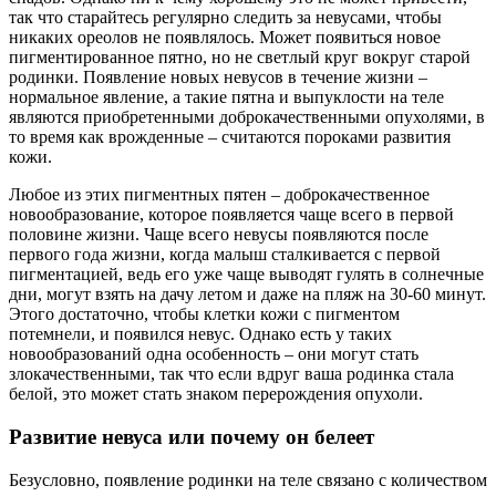
так что старайтесь регулярно следить за невусами, чтобы
никаких ореолов не появлялось. Может появиться новое
пигментированное пятно, но не светлый круг вокруг старой
родинки. Появление новых невусов в течение жизни –
нормальное явление, а такие пятна и выпуклости на теле
являются приобретенными доброкачественными опухолями, в
то время как врожденные – считаются пороками развития
кожи.
Любое из этих пигментных пятен – доброкачественное
новообразование, которое появляется чаще всего в первой
половине жизни. Чаще всего невусы появляются после
первого года жизни, когда малыш сталкивается с первой
пигментацией, ведь его уже чаще выводят гулять в солнечные
дни, могут взять на дачу летом и даже на пляж на 30-60 минут.
Этого достаточно, чтобы клетки кожи с пигментом
потемнели, и появился невус. Однако есть у таких
новообразований одна особенность – они могут стать
злокачественными, так что если вдруг ваша родинка стала
белой, это может стать знаком перерождения опухоли.
Развитие невуса или почему он белеет
Безусловно, появление родинки на теле связано с количеством