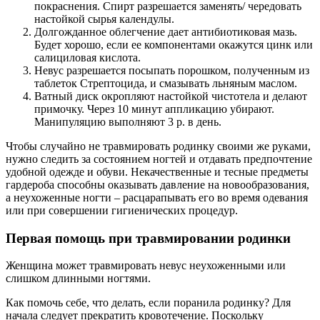
покраснения. Спирт разрешается заменять/ чередовать
настойкой сырья календулы.
Долгожданное облегчение дает антибиотиковая мазь.
Будет хорошо, если ее компонентами окажутся цинк или
салициловая кислота.
Невус разрешается посыпать порошком, полученным из
таблеток Стрептоцида, и смазывать льняным маслом.
Ватный диск окропляют настойкой чистотела и делают
примочку. Через 10 минут аппликацию убирают.
Манипуляцию выполняют 3 р. в день.
Чтобы случайно не травмировать родинку своими же руками,
нужно следить за состоянием ногтей и отдавать предпочтение
удобной одежде и обуви. Некачественные и тесные предметы
гардероба способны оказывать давление на новообразования,
а неухоженные ногти – расцарапывать его во время одевания
или при совершении гигиенических процедур.
Первая помощь при травмировании родинки
Женщина может травмировать невус неухоженными или
слишком длинными ногтями.
Как помочь себе, что делать, если поранила родинку? Для
начала следует прекратить кровотечение. Поскольку