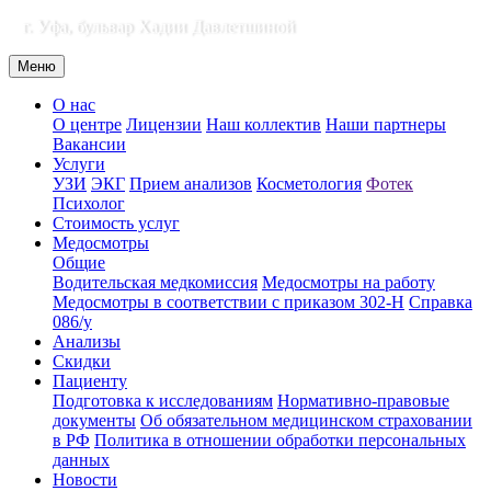
г. Уфа, бульвар Хадии Давлетшиной
Меню
О нас
О центре
Лицензии
Наш коллектив
Наши партнеры
Вакансии
Услуги
УЗИ
ЭКГ
Прием анализов
Косметология
Фотек
Психолог
Стоимость услуг
Медосмотры
Общие
Водительская медкомиссия
Медосмотры на работу
Медосмотры в соответствии с приказом 302-Н
Справка
086/у
Анализы
Скидки
Пациенту
Подготовка к исследованиям
Нормативно-правовые
документы
Об обязательном медицинском страховании
в РФ
Политика в отношении обработки персональных
данных
Новости