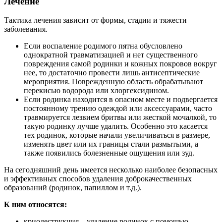
Лечение
Тактика лечения зависит от формы, стадии и тяжести
заболевания.
Если воспаление родимого пятна обусловлено
однократной травматизацией и нет существенного
повреждения самой родинки и кожных покровов вокруг
нее, то достаточно провести лишь антисептические
мероприятия. Поврежденную область обрабатывают
перекисью водорода или хлоргексидином.
Если родинка находится в опасном месте и подвергается
постоянному трению одеждой или аксессуарами, часто
травмируется лезвием бритвы или жесткой мочалкой, то
такую родинку лучше удалить. Особенно это касается
тех родинок, которые начали увеличиваться в размере,
изменять цвет или их границы стали размытыми, а
также появились болезненные ощущения или зуд.
На сегодняшний день имеется несколько наиболее безопасных
и эффективных способов удаления доброкачественных
образований (родинок, папиллом и т.д.).
К ним относятся:
криодеструкция – удаление родинок с помощью