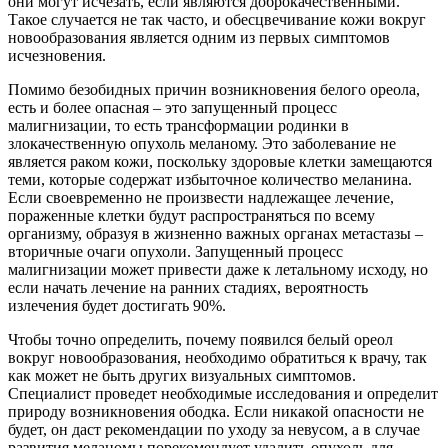
они могут исчезать, если являются доброкачественными.
Такое случается не так часто, и обесцвечивание кожи вокруг
новообразования является одним из первых симптомов
исчезновения.
Помимо безобидных причин возникновения белого ореола,
есть и более опасная – это запущенный процесс
малигнизации, то есть трансформации родинки в
злокачественную опухоль меланому. Это заболевание не
является раком кожи, поскольку здоровые клетки замещаются
теми, которые содержат избыточное количество меланина.
Если своевременно не произвести надлежащее лечение,
пораженные клетки будут распространяться по всему
организму, образуя в жизненно важных органах метастазы –
вторичные очаги опухоли. Запущенный процесс
малигнизации может привести даже к летальному исходу, но
если начать лечение на ранних стадиях, вероятность
излечения будет достигать 90%.
Чтобы точно определить, почему появился белый ореол
вокруг новообразования, необходимо обратиться к врачу, так
как может не быть других визуальных симптомов.
Специалист проведет необходимые исследования и определит
природу возникновения ободка. Если никакой опасности не
будет, он даст рекомендации по уходу за невусом, а в случае
развития меланомы порекомендует удалить опухоль для