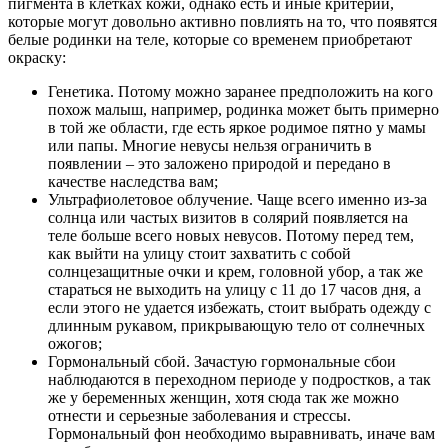
пигмента в клетках кожи, однако есть и иные критерии,
которые могут довольно активно повлиять на то, что появятся
белые родинки на теле, которые со временем приобретают
окраску:
Генетика. Потому можно заранее предположить на кого
похож малыш, например, родинка может быть примерно
в той же области, где есть яркое родимое пятно у мамы
или папы. Многие невусы нельзя ограничить в
появлении – это заложено природой и передано в
качестве наследства вам;
Ультрафиолетовое облучение. Чаще всего именно из-за
солнца или частых визитов в солярий появляется на
теле больше всего новых невусов. Потому перед тем,
как выйти на улицу стоит захватить с собой
солнцезащитные очки и крем, головной убор, а так же
стараться не выходить на улицу с 11 до 17 часов дня, а
если этого не удается избежать, стоит выбрать одежду с
длинным рукавом, прикрывающую тело от солнечных
ожогов;
Гормональный сбой. Зачастую гормональные сбои
наблюдаются в переходном периоде у подростков, а так
же у беременных женщин, хотя сюда так же можно
отнести и серьезные заболевания и стрессы.
Гормональный фон необходимо выравнивать, иначе вам