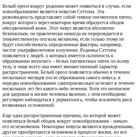
Белый ореол вокруг родинки может появиться в случае, если
новообразование является невусом Сеттона. Эта
разновидность представляет собой темное пигментное пятно,
вокруг которого через некоторое время образуется ободок
обесцвеченной кожи. Этот невус является абсолютно
безопасным, он практически никогда не перерождается в
злокачественную опухоль меланому, если только этому не
будут способствовать определенные факторы, например,
частое ультрафиолетовое излучение. Родинка Сеттона
появляется у людей, у которых имеется склонность к
образованию витилиго – белых пигментных пятен по всему
телу, и чаще всего она имеет множественный характер
распространения. Белый ореол появляется обычно в течение
нескольких месяцев после образования самого невуса, и
нередко новообразование самопроизвольно исчезает в течение
нескольких лет без какого-либо лечения. Хотя это неопасное
для здоровья и жизни человека явление, с ним необходимо
регулярно наблюдаться у дерматолога, чтобы исключить риск
возможных осложнений.
Еще одна распространенная причина, по которой может
появляться белый ободок вокруг новообразования – начало
его исчезновения. Некоторые невусы являются врожденными,
другие приобретаются человеком в процессе жизни, но все