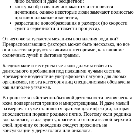
либо белесой и даже бесцветной;
контуры образования искажаются и становятся
нечеткими, однако некоторые люди замечают полностью
противоположные изменения;
разрастание новообразования в размерах (по скорости
судят о серьезности и тяжести процесса).
От чего же запускается механизм воспаления родинки?
Предрасполагающих факторов может быть несколько, но все
они классифицируются такими категориями, как влияние
солнечных лучей и бытовые травмы.
Бледнокожие и веснушчатые люди должны избегать
длительного пребывания под палящими лучами светила.
Чрезмерное воздействие ультрафиолета пагубно для любых
организмов, но эта категория лиц специалистами обозначена
как наиболее уязвимая.
В процессе хозяйственно-бытовой деятельности человеческая
кожа подвергается трению и микротрещинам. И даже малый
размер очага уже становится вратами для инфекции, которая
впоследствии поразит родимое пятно. Поэтому если родинка
воспалилась, стала зудеть, краснеть и отторгать свой верхний
слой, причину ее поведения следует прояснить на
консультации у дерматолога или онколога.