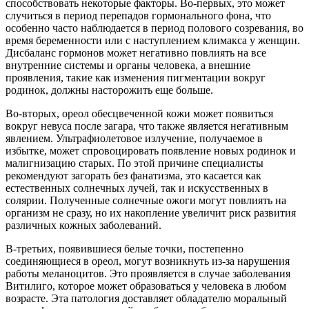
способствовать некоторые факторы. Во-первых, это может
случиться в период перепадов гормонального фона, что
особенно часто наблюдается в период полового созревания, во
время беременности или с наступлением климакса у женщин.
Дисбаланс гормонов может негативно повлиять на все
внутренние системы и органы человека, а внешние
проявления, такие как изменения пигментации вокруг
родинок, должны насторожить еще больше.
Во-вторых, ореол обесцвеченной кожи может появиться
вокруг невуса после загара, что также является негативным
явлением. Ультрафиолетовое излучение, получаемое в
избытке, может спровоцировать появление новых родинок и
малигнизацию старых. По этой причине специалисты
рекомендуют загорать без фанатизма, это касается как
естественных солнечных лучей, так и искусственных в
солярии. Полученные солнечные ожоги могут повлиять на
организм не сразу, но их накопление увеличит риск развития
различных кожных заболеваний.
В-третьих, появившиеся белые точки, постепенно
соединяющиеся в ореол, могут возникнуть из-за нарушения
работы меланоцитов. Это проявляется в случае заболевания
Витилиго, которое может образоваться у человека в любом
возрасте. Эта патология доставляет обладателю моральный