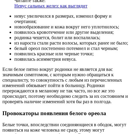
Читайте также:
Невус сальных желез: как выглядит
невус увеличился в размерах, изменил форму и
очертания;
новообразование и кожа вокруг него уплотнилось;
появилось кровотечение или другие выделения;
родинка чешется, болит или воспалилась;
из нароста стали расти волосы, которых ранее не было;
белый ореол постепенно потемнел и стал черным;
появились красные или черные точки;
появилась асимметрия невуса.
Если белое пятно вокруг родинки не является для вас
значимым симптомом, с которым нужно обращаться к
специалисту, то совокупность с любым из перечисленных
изменений обязывает пойти в больницу. Родинки
перерождаются в меланому не так часто, но все же это
происходит, поэтому необходимо следить за их состоянием и
проверять наличие изменений хотя бы раз в полгода.
Провокаторы появления белого ореола
Белые точки, впоследствии соединяющиеся в ободок, могут
появиться на коже человека не сразу, этому могут