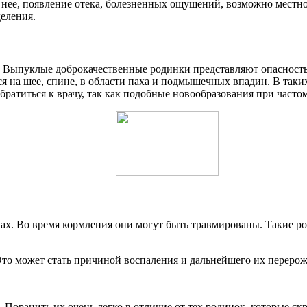
 нее, появление отека, болезненных ощущений, возможно местн
еления.
 Выпуклые доброкачественные родинки представляют опасность в
ся на шее, спине, в области паха и подмышечных впадин. В так
братиться к врачу, так как подобные новообразования при часто
ах. Во время кормления они могут быть травмированы. Такие р
Это может стать причиной воспаления и дальнейшего их перерож
 Поранить их очень легко в отличие от тех родинок, которые с