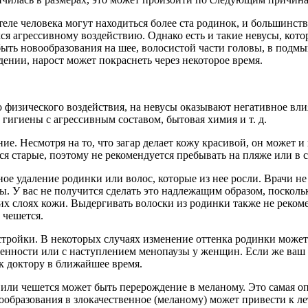
еле человека могут находиться более ста родинок, и большинств
ся агрессивному воздействию. Однако есть и такие невусы, кото
 быть новообразования на шее, волосистой части головы, в подм
дении, нарост может покраснеть через некоторое время.
физического воздействия, на невусы оказывают негативное вли
гигиены с агрессивным составом, бытовая химия и т. д.
ие. Несмотря на то, что загар делает кожу красивой, он может и
я старые, поэтому не рекомендуется пребывать на пляже или в 
ое удаление родинки или волос, которые из нее росли. Врачи не
 У вас не получится сделать это надлежащим образом, поскольк
ких слоях кожи. Выдергивать волоски из родинки также не рекоме
 чешется.
стройки. В некоторых случаях изменение оттенка родинки может
еменности или с наступлением менопаузы у женщин. Если же ваш
к доктору в ближайшее время.
 или чешется может быть перерождение в меланому. Это самая о
образования в злокачественное (меланому) может привести к ле