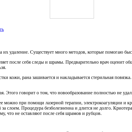
ть
 их удаление. Существует много методов, которые помогаю быст
яет после себя следы и шрамы. Предварительно врач оценит обще
зя.
стки кожи, рана зашивается и накладывается стерильная повязка
я. Этого говорит о том, что новообразование полностью не уда
 ее можно при помощи лазерной терапии, электрокоагуляции и кр
за слоем. Процедура безболезненна и длится не долго. Криотер
му, что не оставляют после себя шрамов и рубцов.