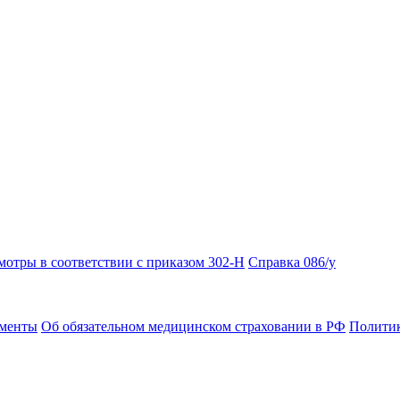
отры в соответствии с приказом 302-Н
Справка 086/у
ументы
Об обязательном медицинском страховании в РФ
Политик