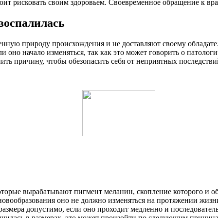
оит рисковать своим здоровьем. Своевременное обращение к вра
 воспалилась
енную природу происхождения и не доставляют своему обладате
 оно начало изменяться, так как это может говорить о патолог
нить причину, чтобы обезопасить себя от неприятных последствий
 которые вырабатывают пигмент меланин, скопление которого и 
овообразования оно не должно изменяться на протяжении жизни 
азмера допустимо, если оно проходит медленно и последователь
личилась в размерах, это может произойти по следующим причин