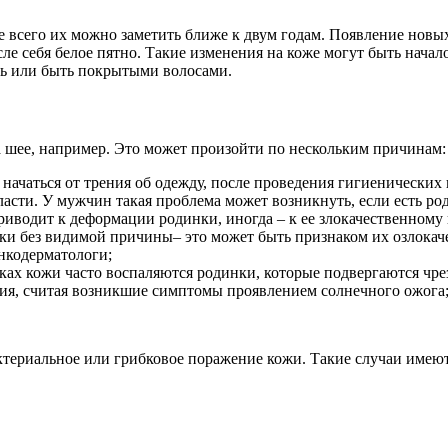
е всего их можно заметить ближе к двум годам. Появление новы
сле себя белое пятно. Такие изменения на коже могут быть нач
ть или быть покрытыми волосами.
 шее, например. Это может произойти по нескольким причинам:
чаться от трения об одежду, после проведения гигиенических п
асти. У мужчин такая проблема может возникнуть, если есть роди
риводит к деформации родинки, иногда – к ее злокачественном
ки без видимой причины– это может быть признаком их озлокаче
нкодерматологи;
ках кожи часто воспаляются родинки, которые подвергаются чре
ания, считая возникшие симптомы проявлением солнечного ожога
актериальное или грибковое поражение кожи. Такие случаи име