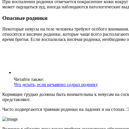
При воспалении родинки отмечается покраснение кожи вокруг
может ощущаться зуд, иногда наблюдаются патологические выд
Опасные родинки
Некоторые невусы на теле человека требуют особого внимания.
относятся и висячие родинки, которые чаще всего располагают
время бритья. Если воспалилась висячая родинка, необходимо о
Читайте также:
Что делать, если нечаянно содрал родинку
Кормящие грудью должны быть внимательны к невусам на соск
представляют.
Часто подвергаются травмам родинки на ладонях и на стопах. 
Родинки в области лица также требуют аккуратного обращения.