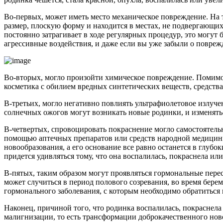
Во-первых, может иметь место механическое повреждение. На т
размер, плоскую форму и находится в местах, не подвергающих
постоянно затрагивает в ходе регулярных процедур, это могут
агрессивные воздействия, и даже если вы уже забыли о повреж
Во-вторых, могло произойти химическое повреждение. Помимо 
косметика с обилием вредных синтетических веществ, средства 
В-третьих, могло негативно повлиять ультрафиолетовое излучен
солнечных ожогов могут возникать новые родинки, и изменятьс
В-четвертых, спровоцировать покраснение могло самостоятельн
помощью аптечных препаратов или средств народной медицины.
новообразования, а его основание все равно останется в глубо
придется удивляться тому, что она воспалилась, покраснела или
В-пятых, таким образом могут проявляться гормональные пере
может случиться в период полового созревания, во время бер
гормонального заболевания, с которым необходимо обратиться 
Наконец, причиной того, что родинка воспалилась, покраснела
малигнизации, то есть трансформации доброкачественного ново