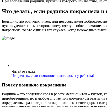
При воспалении родинки, причины которого неизвестны, не ст
Что делать, если родинка покраснела и
Большинство родимых пятен, или невусов, имеет доброкачеств
нужно уделить пигментированному пятну особое внимание, если
покраснела, то это один из тех случаев, когда необходимо выяс
Читайте также:
Что делать, если появились папилломы у ребенка?
Почему возникло покраснение
Родинка – это следствие сбоя в работе меланоцитов – клеток,
приобретенным, но в любом случае при нормальном развитии н
определенные разновидности наростов, изменение формы или р
родинка чешется, стала красной, опухла, воспалилась или уве