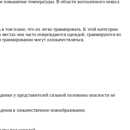
ое повышение температуры. В области воспаленного невуса
 том плане, что их легко травмировать. К этой категории
их местах они часто повреждаются одеждой, травмируются во
м травмировании могут озлокачествляться.
одинки у представителей сильной половины опасности не
дения в злокачественное новообразование.
крыты под одеждой.