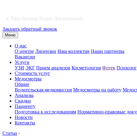
г. Уфа, бульвар Хадии Давлетшиной
Заказать обратный звонок
Меню
О нас
О центре
Лицензии
Наш коллектив
Наши партнеры
Вакансии
Услуги
УЗИ
ЭКГ
Прием анализов
Косметология
Фотек
Психолог
Стоимость услуг
Медосмотры
Общие
Водительская медкомиссия
Медосмотры на работу
Медосм
Анализы
Скидки
Пациенту
Подготовка к исследованиям
Нормативно-правовые док
Новости
Контакты
Статьи
›