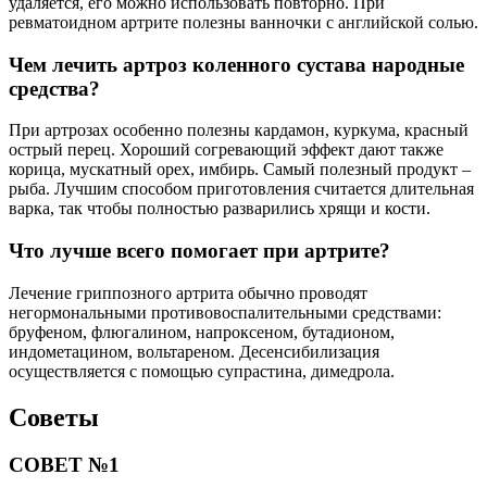
удаляется, его можно использовать повторно. При
ревматоидном артрите полезны ванночки с английской солью.
Чем лечить артроз коленного сустава народные
средства?
При артрозах особенно полезны кардамон, куркума, красный
острый перец. Хороший согревающий эффект дают также
корица, мускатный орех, имбирь. Самый полезный продукт –
рыба. Лучшим способом приготовления считается длительная
варка, так чтобы полностью разварились хрящи и кости.
Что лучше всего помогает при артрите?
Лечение гриппозного артрита обычно проводят
негормональными противовоспалительными средствами:
бруфеном, флюгалином, напроксеном, бутадионом,
индометацином, вольтареном. Десенсибилизация
осуществляется с помощью супрастина, димедрола.
Советы
СОВЕТ №1