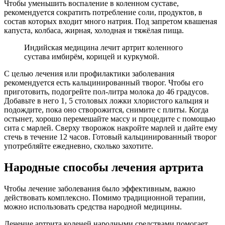
Чтобы уменьшить воспаление в коленном суставе,
рекомендуется сократить потребление соли, продуктов, в
состав которых входит много натрия. Под запретом квашеная
капуста, колбаса, жирная, холодная и тяжёлая пища.
Индийская медицина лечит артрит коленного
сустава имбирём, корицей и куркумой.
С целью лечения или профилактики заболевания
рекомендуется есть кальцинированный творог. Чтобы его
приготовить, подогрейте пол-литра молока до 46 градусов.
Добавьте в него 1, 5 столовых ложки хлористого кальция и
подождите, пока оно створожится, снимите с плиты. Когда
остынет, хорошо перемешайте массу и процедите с помощью
сита с марлей. Сверху творожок накройте марлей и дайте ему
стечь в течение 12 часов. Готовый кальцинированный творог
употребляйте ежедневно, сколько захотите.
Народные способы лечения артрита
Чтобы лечение заболевания было эффективным, важно
действовать комплексно. Помимо традиционной терапии,
можно использовать средства народной медицины.
Лечение артрита коленей народными средствами помогает