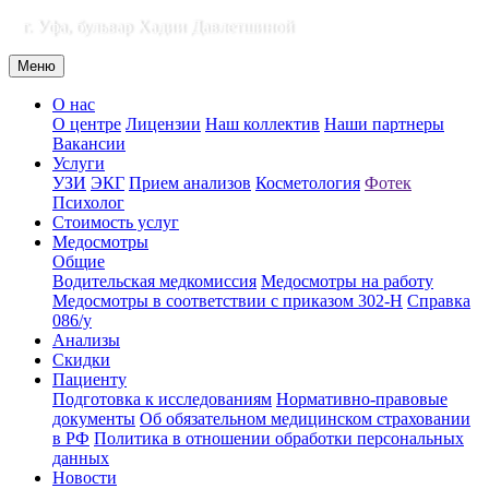
г. Уфа, бульвар Хадии Давлетшиной
Меню
О нас
О центре
Лицензии
Наш коллектив
Наши партнеры
Вакансии
Услуги
УЗИ
ЭКГ
Прием анализов
Косметология
Фотек
Психолог
Стоимость услуг
Медосмотры
Общие
Водительская медкомиссия
Медосмотры на работу
Медосмотры в соответствии с приказом 302-Н
Справка
086/у
Анализы
Скидки
Пациенту
Подготовка к исследованиям
Нормативно-правовые
документы
Об обязательном медицинском страховании
в РФ
Политика в отношении обработки персональных
данных
Новости