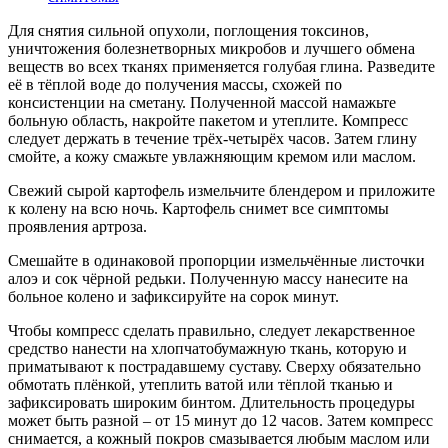
Для снятия сильной опухоли, поглощения токсинов,
уничтожения болезнетворных микробов и лучшего обмена
веществ во всех тканях применяется голубая глина. Разведите
её в тёплой воде до получения массы, схожей по
консистенции на сметану. Полученной массой намажьте
больную область, накройте пакетом и утеплите. Компресс
следует держать в течение трёх-четырёх часов. Затем глину
смойте, а кожу смажьте увлажняющим кремом или маслом.
Свежий сырой картофель измельчите блендером и приложите
к колену на всю ночь. Картофель снимет все симптомы
проявления артроза.
Смешайте в одинаковой пропорции измельчённые листочки
алоэ и сок чёрной редьки. Полученную массу нанесите на
больное колено и зафиксируйте на сорок минут.
Чтобы компресс сделать правильно, следует лекарственное
средство нанести на хлопчатобумажную ткань, которую и
приматывают к пострадавшему суставу. Сверху обязательно
обмотать плёнкой, утеплить ватой или тёплой тканью и
зафиксировать широким бинтом. Длительность процедуры
может быть разной – от 15 минут до 12 часов. Затем компресс
снимается, а кожный покров смазывается любым маслом или