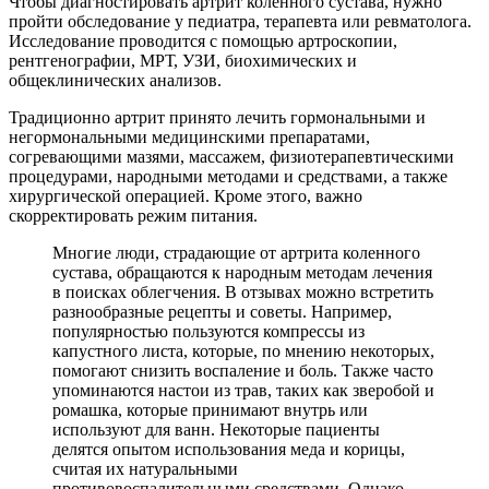
Чтобы диагностировать артрит коленного сустава, нужно
пройти обследование у педиатра, терапевта или ревматолога.
Исследование проводится с помощью артроскопии,
рентгенографии, МРТ, УЗИ, биохимических и
общеклинических анализов.
Традиционно артрит принято лечить гормональными и
негормональными медицинскими препаратами,
согревающими мазями, массажем, физиотерапевтическими
процедурами, народными методами и средствами, а также
хирургической операцией. Кроме этого, важно
скорректировать режим питания.
Многие люди, страдающие от артрита коленного
сустава, обращаются к народным методам лечения
в поисках облегчения. В отзывах можно встретить
разнообразные рецепты и советы. Например,
популярностью пользуются компрессы из
капустного листа, которые, по мнению некоторых,
помогают снизить воспаление и боль. Также часто
упоминаются настои из трав, таких как зверобой и
ромашка, которые принимают внутрь или
используют для ванн. Некоторые пациенты
делятся опытом использования меда и корицы,
считая их натуральными
противовоспалительными средствами. Однако