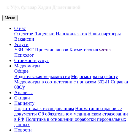
г. Уфа, бульвар Хадии Давлетшиной
Меню
О нас
О центре
Лицензии
Наш коллектив
Наши партнеры
Вакансии
Услуги
УЗИ
ЭКГ
Прием анализов
Косметология
Фотек
Психолог
Стоимость услуг
Медосмотры
Общие
Водительская медкомиссия
Медосмотры на работу
Медосмотры в соответствии с приказом 302-Н
Справка
086/у
Анализы
Скидки
Пациенту
Подготовка к исследованиям
Нормативно-правовые
документы
Об обязательном медицинском страховании
в РФ
Политика в отношении обработки персональных
данных
Новости