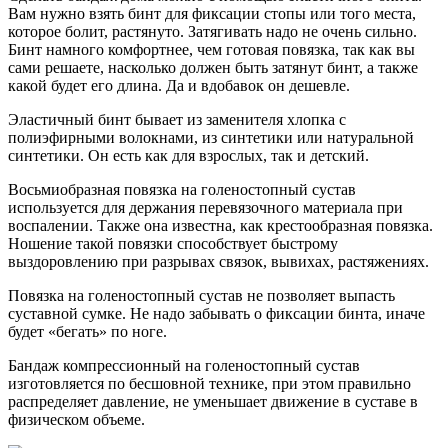
Вам нужно взять бинт для фиксации стопы или того места,
которое болит, растянуто. Затягивать надо не очень сильно.
Бинт намного комфортнее, чем готовая повязка, так как вы
сами решаете, насколько должен быть затянут бинт, а также
какой будет его длина. Да и вдобавок он дешевле.
Эластичный бинт бывает из заменителя хлопка с
полиэфирными волокнами, из синтетики или натуральной
синтетики. Он есть как для взрослых, так и детский.
Восьмиобразная повязка на голеностопный сустав
используется для держания перевязочного материала при
воспалении. Также она известна, как крестообразная повязка.
Ношение такой повязки способствует быстрому
выздоровлению при разрывах связок, вывихах, растяжениях.
Повязка на голеностопный сустав не позволяет выпасть
суставной сумке. Не надо забывать о фиксации бинта, иначе
будет «бегать» по ноге.
Бандаж компрессионный на голеностопный сустав
изготовляется по бесшовной технике, при этом правильно
распределяет давление, не уменьшает движение в суставе в
физическом объеме.