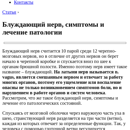
Контакты
Статьи
›
Блуждающий нерв, симптомы и
лечение патологии
Блуждающий нерв считается 10 парой среди 12 черепно-
мозговых нервов, но в отличие от других нервов он берет
начало в черепной коробке и спускается вниз по шее к
органам брюшной полости. Именно поэтому нерв имеет такое
название – блуждающий.
На латыни нерв называется n.
vagus, является смешанным нервом и отвечает за работу
многих органов, поэтому его ущемление или воспаление
опасны не только возникновением симптомов боли, но и
нарушением в работе органов и систем человека
.
Рассмотрим, что же такое блуждающий нерв, симптомы и
лечение его патологических состояний.
Спускаясь от мозговой оболочки через наружную часть уха в
шею, странствующий нерв разделяется на три части (ветви),
каждая из которых отвечает за определенные функции. Так, у
человека с помощью глоточной ветви регулируется