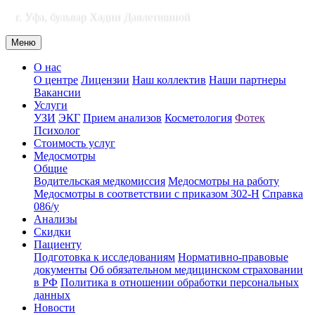
г. Уфа, бульвар Хадии Давлетшиной
Меню
О нас
О центре
Лицензии
Наш коллектив
Наши партнеры
Вакансии
Услуги
УЗИ
ЭКГ
Прием анализов
Косметология
Фотек
Психолог
Стоимость услуг
Медосмотры
Общие
Водительская медкомиссия
Медосмотры на работу
Медосмотры в соответствии с приказом 302-Н
Справка
086/у
Анализы
Скидки
Пациенту
Подготовка к исследованиям
Нормативно-правовые
документы
Об обязательном медицинском страховании
в РФ
Политика в отношении обработки персональных
данных
Новости