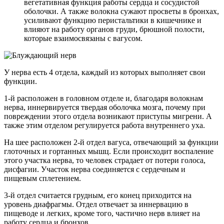
вегетативная функция работы сердца и сосудистой
оболочки. А также волокна сужают просветы в бронхах,
усиливают функцию перистальтики в кишечнике и
влияют на работу органов груди, брюшной полости,
которые взаимосвязаны с вагусом.
У нерва есть 4 отдела, каждый из которых выполняет свои
функции.
1-й расположен в головном отделе и, благодаря волокнам
нерва, иннервируется твердая оболочка мозга, почему при
повреждении этого отдела возникают приступы мигрени. А
также этим отделом регулируется работа внутреннего уха.
На шее расположен 2-й отдел вагуса, отвечающий за функции
глоточных и гортанных мышц. Если происходит воспаление
этого участка нерва, то человек страдает от потери голоса,
дисфагии. Участок нерва соединяется с сердечным и
пищевым сплетением.
3-й отдел считается грудным, его конец приходится на
уровень диафрагмы. Отдел отвечает за иннервацию в
пищеводе и легких, кроме того, частично нерв влияет на
работу сердца и бронхов.