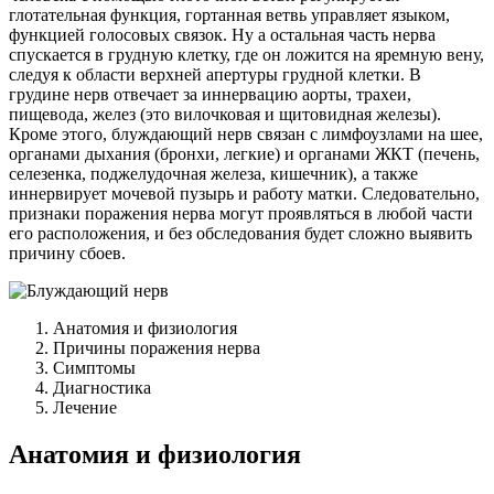
глотательная функция, гортанная ветвь управляет языком,
функцией голосовых связок. Ну а остальная часть нерва
спускается в грудную клетку, где он ложится на яремную вену,
следуя к области верхней апертуры грудной клетки. В
грудине нерв отвечает за иннервацию аорты, трахеи,
пищевода, желез (это вилочковая и щитовидная железы).
Кроме этого, блуждающий нерв связан с лимфоузлами на шее,
органами дыхания (бронхи, легкие) и органами ЖКТ (печень,
селезенка, поджелудочная железа, кишечник), а также
иннервирует мочевой пузырь и работу матки. Следовательно,
признаки поражения нерва могут проявляться в любой части
его расположения, и без обследования будет сложно выявить
причину сбоев.
Анатомия и физиология
Причины поражения нерва
Симптомы
Диагностика
Лечение
Анатомия и физиология