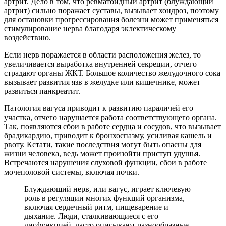
артрит. Дело в том, что ревматоидный артрит (блуждающий
артрит) сильно поражает суставы, вызывает хондроз, поэтому
для остановки прогрессирования болезни может применяться
стимулирование нерва благодаря эклектическому
воздействию.
Если нерв поражается в области расположения желез, то
увеличивается выработка внутренней секреции, отчего
страдают органы ЖКТ. Большое количество желудочного сока
вызывает развития язв в желудке или кишечнике, может
развиться панкреатит.
Патология вагуса приводит к развитию параличей его
участка, отчего нарушается работа соответствующего органа.
Так, появляются сбои в работе сердца и сосудов, что вызывает
брадикардию, приводит к бронхоспазму, усиливая кашель и
рвоту. Кстати, такие последствия могут быть опасны для
жизни человека, ведь может произойти приступ удушья.
Встречаются нарушения слуховой функции, сбои в работе
мочеполовой системы, включая почки.
Блуждающий нерв, или вагус, играет ключевую
роль в регуляции многих функций организма,
включая сердечный ритм, пищеварение и
дыхание. Люди, сталкивающиеся с его
дисфункцией, часто описывают разнообразные