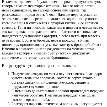
Выделяют две ветви блуждающего нерва – правую и левую,
которые имеют некоторые отличия. Начало обеих ветвей
нерва одинаковое, на выходе основания черепа, где
расположен продолговатый мозг. Дальше нерв спускается
через отверстие в черепе, проходит по задней поверхности
яремной вены и спускается к грудной клетке, к ее верхней
границе. Тут и начинаются различия в правом и левом нерве,
так как правая ветвь расположена в близости от зоны, где
находится подключичная артерия, а левая ветвь прилегает к
дуге аорты. Обогнув бронхи, нервы проходят вблизи
пищевода, продолжают спускаться книзу, к брюшной области.
Именно в эпигастрии нерв разделяется на мелкие ветви,
каждая из которых иннервирует участок – диафрагму,
солнечное сплетение, органы брюшины.
В структуру вагуса входят три типа волокон:
Получение импульсов мозга осуществляется благодаря
чувствительным волокнам, которые берут начало в
органах дыхания, пищеводе, желудке, сердце и
наружном слуховом проходе.
С помощью двигательных волокон происходит передача
импульсов обратно. Импульсы подходят к мышцам
глотки, гортани и неба.
Благодаря парасимпатическим волокнам, регулируется