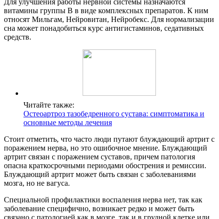
Для улучшения работы нервной системы назначаются
витамины группы B в виде комплексных препаратов. К ним
относят Мильгам, Нейровитан, Нейробекс. Для нормализации
сна может понадобиться курс антигистаминов, седативных
средств.
Читайте также:
Остеоартроз тазобедренного сустава: симптоматика и
основные методы лечения
Стоит отметить, что часто люди путают блуждающий артрит с
поражением нерва, но это ошибочное мнение. Блуждающий
артрит связан с поражением суставов, причем патология
опасна краткосрочными периодами обострения и ремиссии.
Блуждающий артрит может быть связан с заболеваниями
мозга, но не вагуса.
Специальной профилактики воспаления нерва нет, так как
заболевание специфично, возникает редко и может быть
связано с патологией как в мозге, так и в грудной клетке или