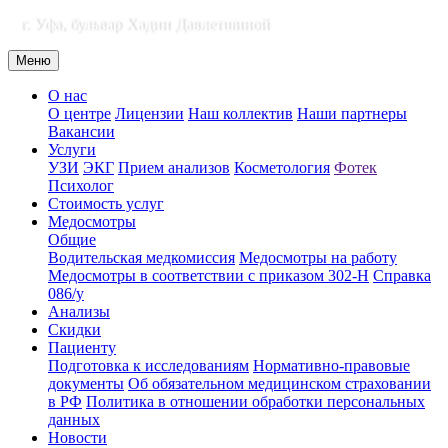
г. Уфа, бульвар Хадии Давлетшиной
Меню
О нас
О центре
Лицензии
Наш коллектив
Наши партнеры
Вакансии
Услуги
УЗИ
ЭКГ
Прием анализов
Косметология
Фотек
Психолог
Стоимость услуг
Медосмотры
Общие
Водительская медкомиссия
Медосмотры на работу
Медосмотры в соответствии с приказом 302-Н
Справка
086/у
Анализы
Скидки
Пациенту
Подготовка к исследованиям
Нормативно-правовые
документы
Об обязательном медицинском страховании
в РФ
Политика в отношении обработки персональных
данных
Новости