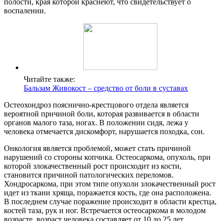
полости, края которой краснеют, что свидетельствует о
воспалении.
Читайте также:
Бальзам Живокост – средство от боли в суставах
Остеохондроз пояснично-крестцового отдела является
вероятной причиной боли, которая развивается в области
органов малого таза, ногах. В положении сидя, лежа у
человека отмечается дискомфорт, нарушается походка, сон.
Онкология является проблемой, может стать причиной
нарушений со стороны копчика. Остеосаркома, опухоль, при
которой злокачественный рост происходит из кости,
становится причиной патологических переломов.
Хондросаркома, при этом типе опухоли злокачественный рост
идет из ткани хряща, поражается кость, где она расположена.
В последнем случае поражение происходит в области крестца,
костей таза, рук и ног. Встречается остеосаркома в молодом
возрасте, возраст человека составляет от 10 до 25 лет,