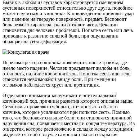
Вывих в любом из суставов характеризуется смещением
суставных поверхностей относительно друг друга, подобное
может случиться и в копчике. К повреждению приводит удар
или падение на твердую поверхность, предмет. Беспокоит
боль резкого характера, ткани отекают, акт дефекации
становится для человека проблемой. Попытка сесть или лечь
приводит к развитию сильной боли, при ощупывании
обращает на себя деформация.
Перелом крестца и копчика появляются после травмы, где
имело место падение. Человек предъявляет жалобы на боль,
отечность, наличие кровоподтеков. Попытка сесть или лечь
становится невозможной ввиду боли. При смещении
отломков наблюдается хруст или крепитация.
Отдельного внимания заслуживает и эпителиальный
копчиковый ход, причины развития которого описаны выше.
Симптомы проявляются болью, отечностью в области
копчика, которые усиливаются при попытке сесть. Помимо
того, что беспокоят сильные боли, они становятся причиной
нарушения сна, повышается местная и общая температура. Из
отверстия, которое расположено в складке между ягодицами,
выделяется гной в случае самостоятельного вскрытия