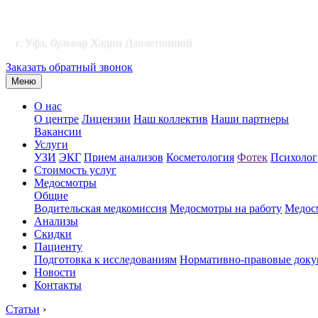
г. Уфа, бульвар Хадии Давлетшиной
Заказать обратный звонок
Меню
О нас
О центре
Лицензии
Наш коллектив
Наши партнеры
Вакансии
Услуги
УЗИ
ЭКГ
Прием анализов
Косметология
Фотек
Психолог
Стоимость услуг
Медосмотры
Общие
Водительская медкомиссия
Медосмотры на работу
Медосм
Анализы
Скидки
Пациенту
Подготовка к исследованиям
Нормативно-правовые док
Новости
Контакты
Статьи
›