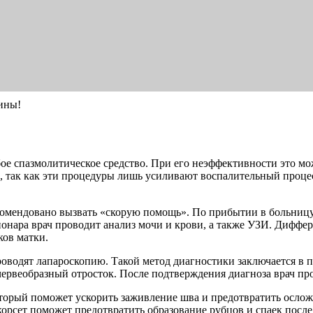
ины!
ое спазмолитическое средство. При его неэффективности это мо
а, так как эти процедуры лишь усиливают воспалительный проц
рекомендовано вызвать «скорую помощь». По прибытии в больниц
ионара врач проводит анализ мочи и крови, а также УЗИ. Диффе
ков матки.
оводят лапароскопию. Такой метод диагностики заключается в п
ь червеобразный отросток. После подтверждения диагноза врач 
оторый поможет ускорить заживление шва и предотвратить осл
орсет поможет предотвратить образование рубцов и спаек после