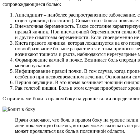
сопровождающиеся болью:
Аппендицит – наиболее распространенное заболевание, с
отдел туловища (со спины). Совместно с болью повышаетс
Внематочная беременность. Такое состояние характеризу
правый яичник. При внематочной беременности сильно б
и другие симптомы беременности. Если своевременно не 
Киста правого яичника, которая локализуется на его пов
новообразование больше разрастается и этим приносит че
возникают тошнота и рвота, наблюдаются нерегулярные 
Формирование камней в почке. Возникает боль спереди в 
мочеиспускания.
Инфицирование правой почки. В том случае, когда прои
особенно при несвоевременном лечении. Основными сим
Период овуляции. В это время возникает ноющий синдром 
Рак толстой кишки. Боль в этом случае приобретает хрон
С причинами боли в правом боку на уровне талии определились.
Врачи отмечают, что боль в правом боку на уровне тали
желчнокаменную болезнь, которая может вызывать острые
может проявляться как боль в поясничной области.