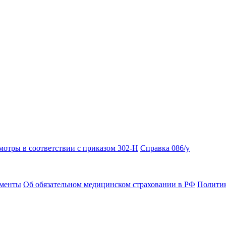
отры в соответствии с приказом 302-Н
Справка 086/у
ументы
Об обязательном медицинском страховании в РФ
Политик