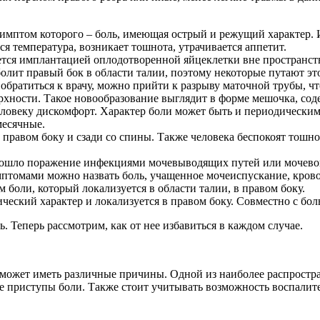
имптом которого – боль, имеющая острый и режущий характер. И
я температура, возникает тошнота, утрачивается аппетит.
ется имплантацией оплодотворенной яйцеклетки вне пространств
олит правый бок в области талии, поэтому некоторые путают эт
обратиться к врачу, можно прийти к разрыву маточной трубы, чт
ерхности. Такое новообразование выглядит в форме мешочка, сод
ловеку дискомфорт. Характер боли может быть и периодическим,
месячные.
правом боку и сзади со спины. Также человека беспокоят тошно
зошло поражение инфекциями мочевыводящих путей или мочевого
птомами можно назвать боль, учащенное мочеиспускание, кров
боли, который локализуется в области талии, в правом боку.
ический характер и локализуется в правом боку. Совместно с бол
 Теперь рассмотрим, как от нее избавиться в каждом случае.
и может иметь различные причины. Одной из наиболее распростр
 приступы боли. Также стоит учитывать возможность воспалите