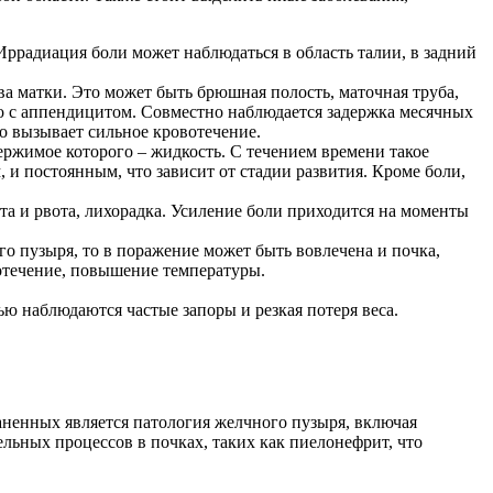
ррадиация боли может наблюдаться в область талии, в задний
а матки. Это может быть брюшная полость, маточная труба,
о с аппендицитом. Совместно наблюдается задержка месячных
о вызывает сильное кровотечение.
ержимое которого – жидкость. С течением времени такое
 и постоянным, что зависит от стадии развития. Кроме боли,
та и рвота, лихорадка. Усиление боли приходится на моменты
 пузыря, то в поражение может быть вовлечена и почка,
отечение, повышение температуры.
ью наблюдаются частые запоры и резкая потеря веса.
аненных является патология желчного пузыря, включая
льных процессов в почках, таких как пиелонефрит, что