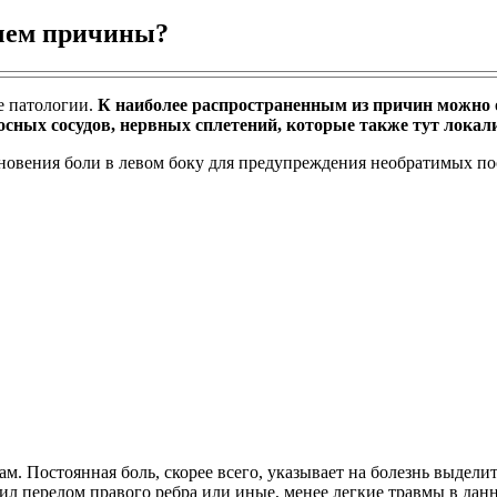
 чем причины?
е патологии.
К наиболее распространенным из причин можно 
осных сосудов, нервных сплетений, которые также тут локал
новения боли в левом боку для предупреждения необратимых по
м. Постоянная боль, скорее всего, указывает на болезнь выдел
ил перелом правого ребра или иные, менее легкие травмы в дан