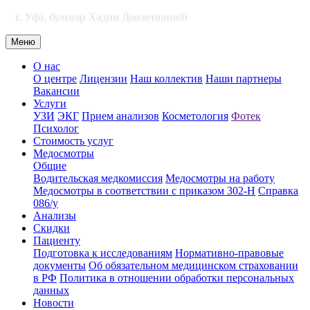
г. Уфа, бульвар Хадии Давлетшиной
Меню
О нас
О центре
Лицензии
Наш коллектив
Наши партнеры
Вакансии
Услуги
УЗИ
ЭКГ
Прием анализов
Косметология
Фотек
Психолог
Стоимость услуг
Медосмотры
Общие
Водительская медкомиссия
Медосмотры на работу
Медосмотры в соответствии с приказом 302-Н
Справка
086/у
Анализы
Скидки
Пациенту
Подготовка к исследованиям
Нормативно-правовые
документы
Об обязательном медицинском страховании
в РФ
Политика в отношении обработки персональных
данных
Новости