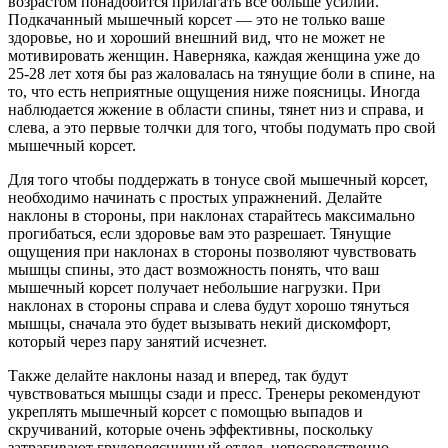
возрастом понадобится прилагать всё больше усилий.
Подкачанный мышечный корсет — это не только ваше
здоровье, но и хороший внешний вид, что не может не
мотивировать женщин. Наверняка, каждая женщина уже до
25-28 лет хотя бы раз жаловалась на тянущие боли в спине, на
то, что есть неприятные ощущения ниже поясницы. Иногда
наблюдается жжение в области спины, тянет низ и справа, и
слева, а это первые толчки для того, чтобы подумать про свой
мышечный корсет.
Для того чтобы поддержать в тонусе свой мышечный корсет,
необходимо начинать с простых упражнений. Делайте
наклоны в стороны, при наклонах старайтесь максимально
прогибаться, если здоровье вам это разрешает. Тянущие
ощущения при наклонах в стороны позволяют чувствовать
мышцы спины, это даст возможность понять, что ваш
мышечный корсет получает небольшие нагрузки. При
наклонах в стороны справа и слева будут хорошо тянуться
мышцы, сначала это будет вызывать некий дискомфорт,
который через пару занятий исчезнет.
Также делайте наклоны назад и вперед, так будут
чувствоваться мышцы сзади и пресс. Тренеры рекомендуют
укреплять мышечный корсет с помощью выпадов и
скручиваний, которые очень эффективны, поскольку
затрагивают грудопоясничный отдел, непосредственно