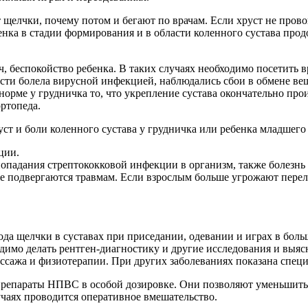
 щелчки, почему потом и бегают по врачам. Если хруст не про
бенка в стадии формирования и в области коленного сустава про
, беспокойство ребенка. В таких случаях необходимо посетить в
ти болела вирусной инфекцией, наблюдались сбои в обмене веще
норме у грудничка то, что укрепление сустава окончательно прои
ортопеда.
ст и боли коленного сустава у грудничка или ребенка младшего
ции.
опадания стрептококковой инфекции в организм, также болезнь 
же подвергаются травмам. Если взрослым больше угрожают перел
да щелчки в суставах при приседании, одевании и играх в больш
димо делать рентген-диагностику и другие исследования и выяс
ссажа и физиотерапии. При других заболеваниях показана специ
 препараты НПВС в особой дозировке. Они позволяют уменьшить
чаях проводится оперативное вмешательство.