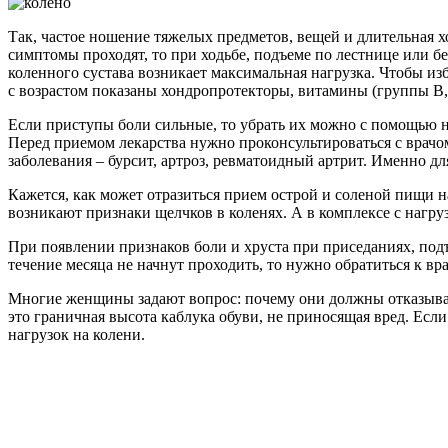
Так, частое ношение тяжелых предметов, вещей и длительная х
симптомы проходят, то при ходьбе, подъеме по лестнице или б
коленного сустава возникает максимальная нагрузка. Чтобы из
с возрастом показаны хондропротекторы, витамины (группы B, 
Если приступы боли сильные, то убрать их можно с помощью н
Перед приемом лекарства нужно проконсультироваться с врачо
заболевания – бурсит, артроз, ревматоидный артрит. Именно дл
Кажется, как может отразиться прием острой и соленой пищи н
возникают признаки щелчков в коленях. А в комплексе с нагру
При появлении признаков боли и хруста при приседаниях, под
течение месяца не начнут проходить, то нужно обратиться к вр
Многие женщины задают вопрос: почему они должны отказывать
это граничная высота каблука обуви, не приносящая вред. Если
нагрузок на колени.