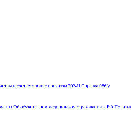
отры в соответствии с приказом 302-Н
Справка 086/у
ументы
Об обязательном медицинском страховании в РФ
Политик