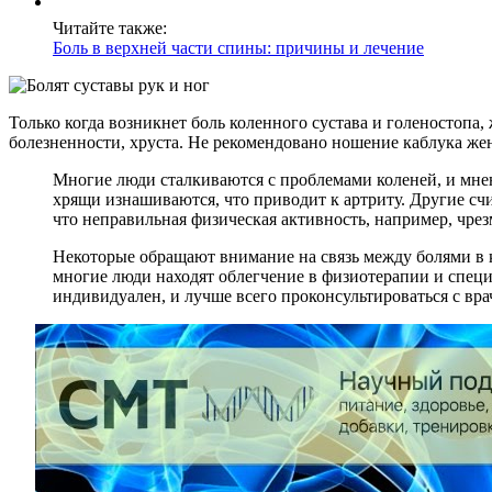
Читайте также:
Боль в верхней части спины: причины и лечение
Только когда возникнет боль коленного сустава и голеностоп
болезненности, хруста. Не рекомендовано ношение каблука же
Многие люди сталкиваются с проблемами коленей, и мнен
хрящи изнашиваются, что приводит к артриту. Другие сч
что неправильная физическая активность, например, чре
Некоторые обращают внимание на связь между болями в к
многие люди находят облегчение в физиотерапии и спец
индивидуален, и лучше всего проконсультироваться с вр