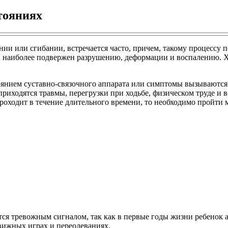
тояниях
ании или сгибании, встречается часто, причем, такому процессу
он наиболее подвержен разрушению, деформации и воспалению. Х
тоянием суставно-связочного аппарата или симптомы вызываютс
а приходятся травмы, перегрузки при ходьбе, физическом труде и
проходит в течение длительного времени, то необходимо пройти 
яется тревожным сигналом, так как в первые годы жизни ребено
вижных играх и переодеваниях.