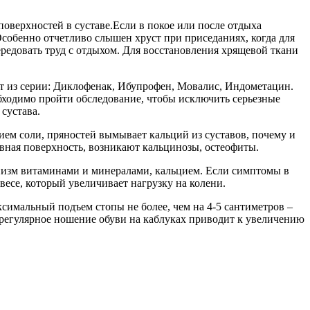
поверхностей в суставе.Если в покое или после отдыха
Особенно отчетливо слышен хруст при приседаниях, когда для
ередовать труд с отдыхом. Для восстановления хрящевой ткани
т из серии: Диклофенак, Ибупрофен, Мовалис, Индометацин.
обходимо пройти обследование, чтобы исключить серьезные
сустава.
ием соли, пряностей вымывает кальций из суставов, почему и
авная поверхность, возникают кальцинозы, остеофиты.
ганизм витаминами и минералами, кальцием. Если симптомы в
весе, который увеличивает нагрузку на колени.
имальный подъем стопы не более, чем на 4-5 сантиметров –
но регулярное ношение обуви на каблуках приводит к увеличению