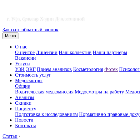
г. Уфа, бульвар Хадии Давлетшиной
Заказать обратный звонок
Меню
О нас
О центре
Лицензии
Наш коллектив
Наши партнеры
Вакансии
Услуги
УЗИ
ЭКГ
Прием анализов
Косметология
Фотек
Психолог
Стоимость услуг
Медосмотры
Общие
Водительская медкомиссия
Медосмотры на работу
Медосм
Анализы
Скидки
Пациенту
Подготовка к исследованиям
Нормативно-правовые док
Новости
Контакты
Статьи
›