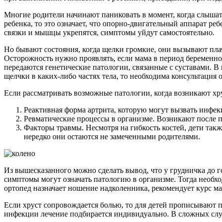
Многие родители начинают паниковать в момент, когда слышат
ребенка, то это означает, что опорно-двигательный аппарат ре
связки и мышцы укрепятся, симптомы уйдут самостоятельно.
Но бывают состояния, когда щелки громкие, они вызывают плач
Осторожность нужно проявлять, если мама в период беременнос
передаются генетические патологии, связанные с суставами. В 
щелчки в каких-либо частях тела, то необходима консультация 
Если рассматривать возможные патологии, когда возникают хру
Реактивная форма артрита, которую могут вызвать инфек
Ревматические процессы в организме. Возникают после п
Факторы травмы. Несмотря на гибкость костей, дети так
нередко они остаются не замеченными родителями.
Из вышесказанного можно сделать вывод, что у грудничка до го
симптомы могут означать патологию в организме. Тогда необхо
ортопед назначает ношение надколенника, рекомендует курс ма
Если хруст сопровождается болью, то для детей прописывают
инфекции лечение подбирается индивидуально. В сложных слу