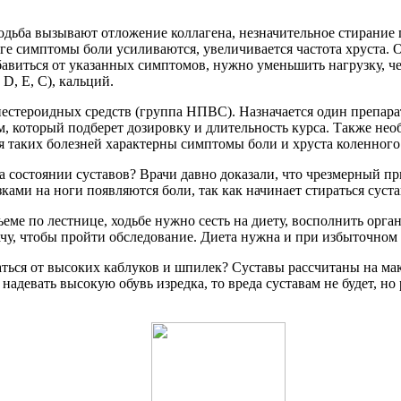
одьба вызывают отложение коллагена, незначительное стирание 
еге симптомы боли усиливаются, увеличивается частота хруста. 
бавиться от указанных симптомов, нужно уменьшить нагрузку, ч
D, E, C), кальций.
естероидных средств (группа НПВС). Назначается один препара
м, который подберет дозировку и длительность курса. Также не
я таких болезней характерны симптомы боли и хруста коленного 
а состоянии суставов? Врачи давно доказали, что чрезмерный пр
зками на ноги появляются боли, так как начинает стираться суст
ъеме по лестнице, ходьбе нужно сесть на диету, восполнить ор
ачу, чтобы пройти обследование. Диета нужна и при избыточном 
ся от высоких каблуков и шпилек? Суставы рассчитаны на макс
 надевать высокую обувь изредка, то вреда суставам не будет, 