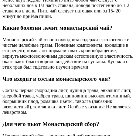
небольших доз в 1/3 часть стакана, доводя постепенно до 1-2
стаканов в день. Пить чай следует натощак или за 15- 20
минут до приёма пищи.
Какие болезни лечит монастырский чай?
Монастырский чай от остеохондроза содержит экологически
чистые целебные травы. Полезные компоненты, входящие в
его рецепт, помогают нормализовать кровообращение,
вернуть межпозвоночным дискам естественную эластичность,
оказывают благотворное воздействие на суставы. Купаж из
этих трав был тщательно изучен врачами.
Что входит в состав монастырского чая?
Состав: черная смородина лист, душица трава, эвкалипт лист,
зверобой трава, чабрец трава, шиповник высоковитаминный,
боярышник плод, ромашка цветы, таволга (лабазник
вязолистный), земляника лист. Особые указания: Не является
лекарством.
Для чего пьют Монастырский сбор?
Монастырский сбор – уникальный чай от давления,