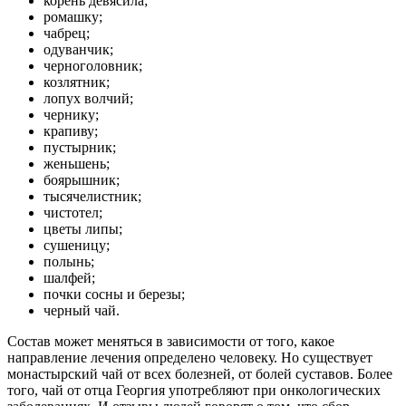
корень девясила;
ромашку;
чабрец;
одуванчик;
черноголовник;
козлятник;
лопух волчий;
чернику;
крапиву;
пустырник;
женьшень;
боярышник;
тысячелистник;
чистотел;
цветы липы;
сушеницу;
полынь;
шалфей;
почки сосны и березы;
черный чай.
Состав может меняться в зависимости от того, какое
направление лечения определено человеку. Но существует
монастырский чай от всех болезней, от болей суставов. Более
того, чай от отца Георгия употребляют при онкологических