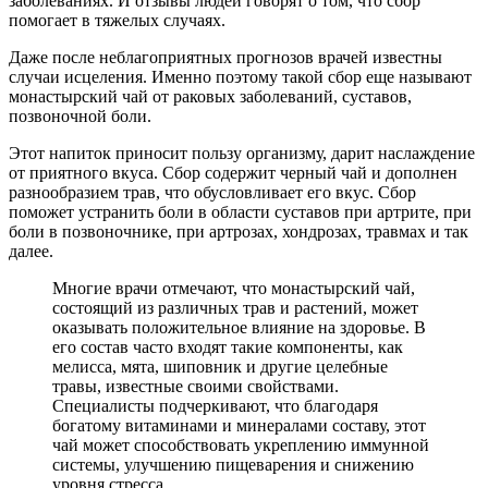
заболеваниях. И отзывы людей говорят о том, что сбор
помогает в тяжелых случаях.
Даже после неблагоприятных прогнозов врачей известны
случаи исцеления. Именно поэтому такой сбор еще называют
монастырский чай от раковых заболеваний, суставов,
позвоночной боли.
Этот напиток приносит пользу организму, дарит наслаждение
от приятного вкуса. Сбор содержит черный чай и дополнен
разнообразием трав, что обусловливает его вкус. Сбор
поможет устранить боли в области суставов при артрите, при
боли в позвоночнике, при артрозах, хондрозах, травмах и так
далее.
Многие врачи отмечают, что монастырский чай,
состоящий из различных трав и растений, может
оказывать положительное влияние на здоровье. В
его состав часто входят такие компоненты, как
мелисса, мята, шиповник и другие целебные
травы, известные своими свойствами.
Специалисты подчеркивают, что благодаря
богатому витаминами и минералами составу, этот
чай может способствовать укреплению иммунной
системы, улучшению пищеварения и снижению
уровня стресса.