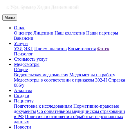
г. Уфа, бульвар Хадии Давлетшиной
Меню
О нас
О центре
Лицензии
Наш коллектив
Наши партнеры
Вакансии
Услуги
УЗИ
ЭКГ
Прием анализов
Косметология
Фотек
Психолог
Стоимость услуг
Медосмотры
Общие
Водительская медкомиссия
Медосмотры на работу
Медосмотры в соответствии с приказом 302-Н
Справка
086/у
Анализы
Скидки
Пациенту
Подготовка к исследованиям
Нормативно-правовые
документы
Об обязательном медицинском страховании
в РФ
Политика в отношении обработки персональных
данных
Новости