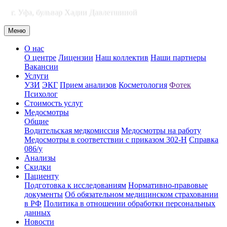
г. Уфа, бульвар Хадии Давлетшиной
Меню
О нас
О центре
Лицензии
Наш коллектив
Наши партнеры
Вакансии
Услуги
УЗИ
ЭКГ
Прием анализов
Косметология
Фотек
Психолог
Стоимость услуг
Медосмотры
Общие
Водительская медкомиссия
Медосмотры на работу
Медосмотры в соответствии с приказом 302-Н
Справка
086/у
Анализы
Скидки
Пациенту
Подготовка к исследованиям
Нормативно-правовые
документы
Об обязательном медицинском страховании
в РФ
Политика в отношении обработки персональных
данных
Новости