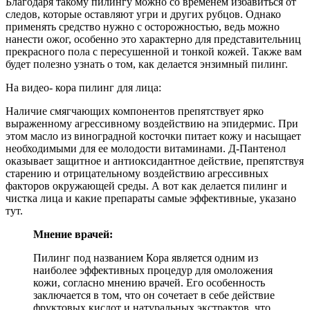
Благодаря такому пилингу можно со временем избавиться от
следов, которые оставляют угри и других рубцов. Однако
применять средство нужно с осторожностью, ведь можно
нанести ожог, особенно это характерно для представительниц
прекрасного пола с пересушенной и тонкой кожей. Также вам
будет полезно узнать о том, как делается энзимный пилинг.
На видео- кора пилинг для лица:
Наличие смягчающих компонентов препятствует ярко
выраженному агрессивному воздействию на эпидермис. При
этом масло из виноградной косточки питает кожу и насыщает
необходимыми для ее молодости витаминами. Д-Пантенол
оказывает защитное и антиоксидантное действие, препятствуя
старению и отрицательному воздействию агрессивных
факторов окружающей среды. А вот как делается пилинг и
чистка лица и какие препараты самые эффективные, указано
тут.
Мнение врачей:
Пилинг под названием Кора является одним из
наиболее эффективных процедур для омоложения
кожи, согласно мнению врачей. Его особенность
заключается в том, что он сочетает в себе действие
фруктовых кислот и натуральных экстрактов, что