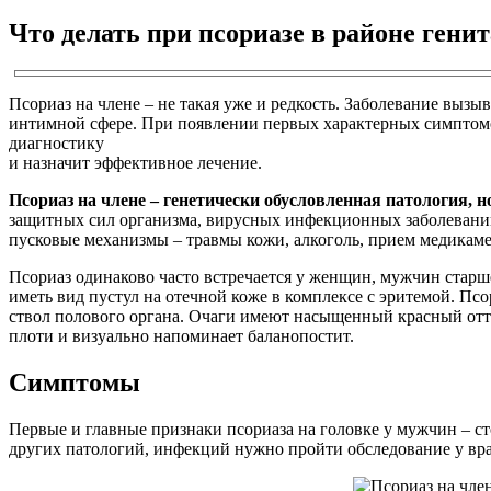
Что делать при псориазе в районе генит
Псориаз на члене – не такая уже и редкость. Заболевание выз
интимной сфере. При появлении первых характерных симптомов
диагностику
и назначит эффективное лечение.
Псориаз на члене – генетически обусловленная патология, н
защитных сил организма, вирусных инфекционных заболеваний
пусковые механизмы – травмы кожи, алкоголь, прием медикаме
Псориаз одинаково часто встречается у женщин, мужчин старше
иметь вид пустул на отечной коже в комплексе с эритемой. Пс
ствол полового органа. Очаги имеют насыщенный красный отте
плоти и визуально напоминает баланопостит.
Симптомы
Первые и главные признаки псориаза на головке у мужчин – с
других патологий, инфекций нужно пройти обследование у вра