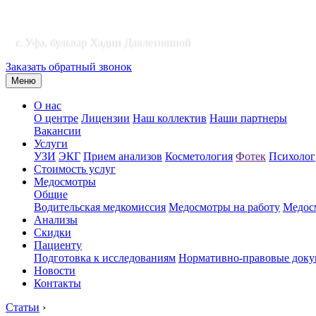
г. Уфа, бульвар Хадии Давлетшиной
Заказать обратный звонок
Меню
О нас
О центре
Лицензии
Наш коллектив
Наши партнеры
Вакансии
Услуги
УЗИ
ЭКГ
Прием анализов
Косметология
Фотек
Психолог
Стоимость услуг
Медосмотры
Общие
Водительская медкомиссия
Медосмотры на работу
Медосм
Анализы
Скидки
Пациенту
Подготовка к исследованиям
Нормативно-правовые док
Новости
Контакты
Статьи
›