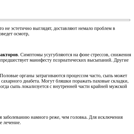
то не эстетично выглядят, доставляют немало проблем в
оведет осмотр,
факторов
. Симптомы усугубляются на фоне стрессов, снижения
й предшествует манифесту псориатических высыпаний. Другие
. Половые органы затрагиваются процессом часто, сыпь может
е сахарного диабета. Могут бляшки поражать паховые складки,
огда сыпь локализуется с внутренней части крайней мужской
я заболеванию намного реже, чем головка. Для исключения
е лечение.