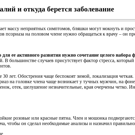
алий и откуда берется заболевание
ывает массу неприятных симптомов, бляшки могут мокнуть и прос
 псориаза на половом члене нужно обращаться к врачу – он пр
о для ее активного развития нужно сочетание целого набора 
. В большинстве случаев присутствует фактор стресса, которы
нтов.
 30 лет. Обострения чаще беспокоят зимой, локализация четкая
ориаз на головке члена чаще возникает у тучных мужчин, на фон
нок, отек, шелушение незначительные, края очерчены четко. Ин
тойкие розовые или красные пятна. Член и мошонка подвергаютс
ча, чтобы он сделал необходимые анализы и назначил правильно