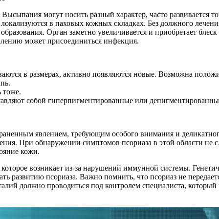
. Высыпания могут носить разный характер, часто развивается 
е локализуются в паховых кожных складках. Без должного лечен
 образования. Орган заметно увеличивается и приобретает блеск
алению может присоединиться инфекция.
ются в размерах, активно появляются новые. Возможна положите
пь.
 тоже.
тавляют собой гиперпигментированные или депигментированные
траненным явлением, требующим особого внимания и деликатног
чения. При обнаружении симптомов псориаза в этой области не с
тояние кожи.
 которое возникает из-за нарушений иммунной системы. Генетич
ть развитию псориаза. Важно помнить, что псориаз не передаетс
талий должно проводиться под контролем специалиста, который