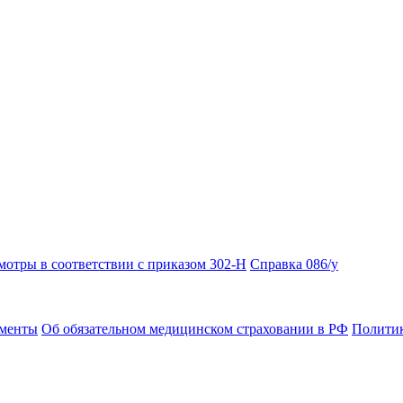
отры в соответствии с приказом 302-Н
Справка 086/у
ументы
Об обязательном медицинском страховании в РФ
Политик