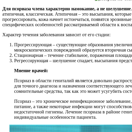
Для псориаза члена характерно намокание, а не шелушение
атипичная, классическая. Атипичная – это высыпания, которы
прогрессировать, кожа начнет истончаться, появятся эрозивные
специфических особенностей рассматриваемой области к восп
Характер течения заболевания зависит от его стадии:
Прогрессирующая – существующие образования увеличива
микроскопических повреждений образуется вторичная сы
Стационарная – течение стабильное, пораженная площадь
Регрессирующая – шелушение спадает, высыпания предс
Мнение врачей:
Псориаз в области гениталий является довольно распрос
для точного диагноза и назначения соответствующего ле
сомнительные средства, так как это может усугубить сос
Псориаз – это хроническое неинфекционное заболевание,
питание, а также некоторые инфекции могут способствова
недостаточной гигиены. Лечение псориаза в районе гени
индивидуальные особенности пациента.