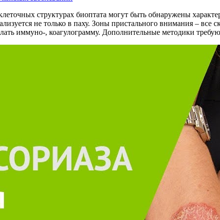
 В клеточных структурах биоптата могут быть обнаружены характ
ализуется не только в паху. Зоны пристального внимания – все 
лать иммуно-, коагулограмму. Дополнительные методики требуют