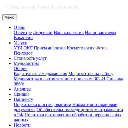
г. Уфа, бульвар Хадии Давлетшиной
Меню
О нас
О центре
Лицензии
Наш коллектив
Наши партнеры
Вакансии
Услуги
УЗИ
ЭКГ
Прием анализов
Косметология
Фотек
Психолог
Стоимость услуг
Медосмотры
Общие
Водительская медкомиссия
Медосмотры на работу
Медосмотры в соответствии с приказом 302-Н
Справка
086/у
Анализы
Скидки
Пациенту
Подготовка к исследованиям
Нормативно-правовые
документы
Об обязательном медицинском страховании
в РФ
Политика в отношении обработки персональных
данных
Новости