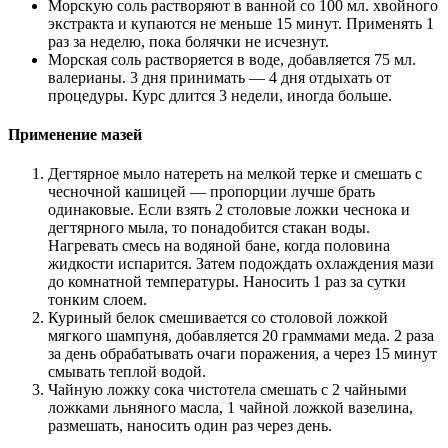
Морскую соль растворяют в ванной со 100 мл. хвойного
экстракта и купаются не меньше 15 минут. Применять 1
раз за неделю, пока болячки не исчезнут.
Морская соль растворяется в воде, добавляется 75 мл.
валерианы. 3 дня принимать — 4 дня отдыхать от
процедуры. Курс длится 3 недели, иногда больше.
Применение мазей
Дегтярное мыло натереть на мелкой терке и смешать с
чесночной кашицей — пропорции лучше брать
одинаковые. Если взять 2 столовые ложки чеснока и
дегтярного мыла, то понадобится стакан воды.
Нагревать смесь на водяной бане, когда половина
жидкости испарится. Затем подождать охлаждения мази
до комнатной температуры. Наносить 1 раз за сутки
тонким слоем.
Куриный белок смешивается со столовой ложкой
мягкого шампуня, добавляется 20 граммами меда. 2 раза
за день обрабатывать очаги поражения, а через 15 минут
смывать теплой водой.
Чайную ложку сока чистотела смешать с 2 чайными
ложками льняного масла, 1 чайной ложкой вазелина,
размешать, наносить один раз через день.