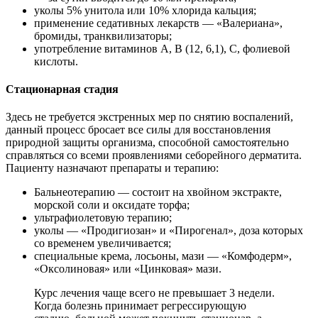
уколы 5% унитола или 10% хлорида кальция;
применение седативных лекарств — «Валериана»,
бромиды, транквилизаторы;
употребление витаминов А, В (12, 6,1), С, фолиевой
кислоты.
Стационарная стадия
Здесь не требуется экстренных мер по снятию воспалений,
данный процесс бросает все силы для восстановления
природной защиты организма, способной самостоятельно
справляться со всеми проявлениями себорейного дерматита.
Пациенту назначают препараты и терапию:
Бальнеотерапию — состоит на хвойном экстракте,
морской соли и оксидате торфа;
ультрафиолетовую терапию;
уколы — «Продигиозан» и «Пирогенал», доза которых
со временем увеличивается;
специальные крема, лосьоны, мази — «Комфодерм»,
«Оксолиновая» или «Цинковая» мази.
Курс лечения чаще всего не превышает 3 недели.
Когда болезнь принимает регрессирующую