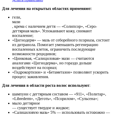
Для лечения на открытых областях применяют
:
гели,
мази
, крема с наличием дегтя — «Солипсор», «Серо-
дегтярная мазь». Успокаивают кожу, снимают
воспаление;
«Цигнодерм» — мазь от себорейного псориаза, состоит
из дитранола. Помогает уменьшить регенерацию
воспаленных клеток, ограничить последующие
возможности рецидивов;
«Цинковая, «Салициловая» мази — считаются
аналогами «Цигнодерма», но гораздо дольше
воздействуют на псориаз;
«Гидрокортизон» и «Бетаметазон» позволяют ускорить
процесс заживления.
Для лечения в области роста волос используют
:
шампуни с дегтярным составом — «911», «Политар»,
«Librederm», «Деготь», «Псорилом», «Сульсена»;
мыло дегтярное
— существует твердое и жидкое;
«Салициловую мазь» 5% — использовать осторожно —