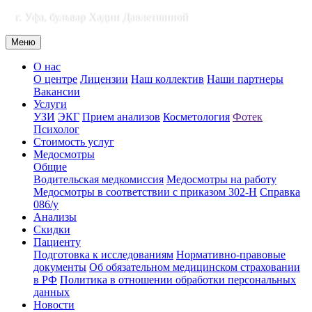
г. Уфа, бульвар Хадии Давлетшиной
Меню
О нас
О центре
Лицензии
Наш коллектив
Наши партнеры
Вакансии
Услуги
УЗИ
ЭКГ
Прием анализов
Косметология
Фотек
Психолог
Стоимость услуг
Медосмотры
Общие
Водительская медкомиссия
Медосмотры на работу
Медосмотры в соответствии с приказом 302-Н
Справка
086/у
Анализы
Скидки
Пациенту
Подготовка к исследованиям
Нормативно-правовые
документы
Об обязательном медицинском страховании
в РФ
Политика в отношении обработки персональных
данных
Новости