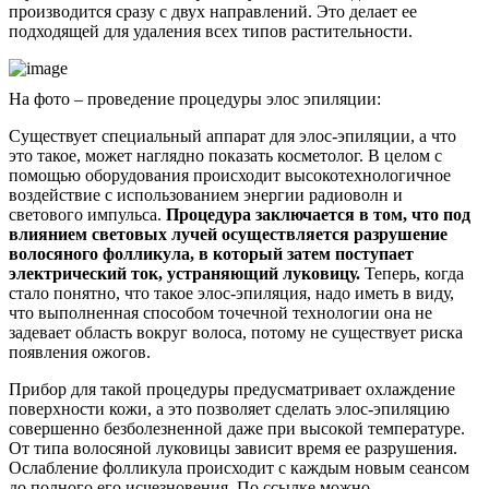
производится сразу с двух направлений. Это делает ее
подходящей для удаления всех типов растительности.
На фото – проведение процедуры элос эпиляции:
Существует специальный аппарат для элос-эпиляции, а что
это такое, может наглядно показать косметолог. В целом с
помощью оборудования происходит высокотехнологичное
воздействие с использованием энергии радиоволн и
светового импульса.
Процедура заключается в том, что под
влиянием световых лучей осуществляется разрушение
волосяного фолликула, в который затем поступает
электрический ток, устраняющий луковицу.
Теперь, когда
стало понятно, что такое элос-эпиляция, надо иметь в виду,
что выполненная способом точечной технологии она не
задевает область вокруг волоса, потому не существует риска
появления ожогов.
Прибор для такой процедуры предусматривает охлаждение
поверхности кожи, а это позволяет сделать элос-эпиляцию
совершенно безболезненной даже при высокой температуре.
От типа волосяной луковицы зависит время ее разрушения.
Ослабление фолликула происходит с каждым новым сеансом
до полного его исчезновения. По ссылке можно