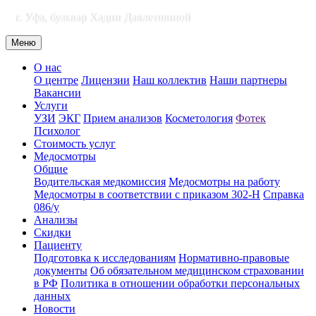
г. Уфа, бульвар Хадии Давлетшиной
Меню
О нас
О центре
Лицензии
Наш коллектив
Наши партнеры
Вакансии
Услуги
УЗИ
ЭКГ
Прием анализов
Косметология
Фотек
Психолог
Стоимость услуг
Медосмотры
Общие
Водительская медкомиссия
Медосмотры на работу
Медосмотры в соответствии с приказом 302-Н
Справка
086/у
Анализы
Скидки
Пациенту
Подготовка к исследованиям
Нормативно-правовые
документы
Об обязательном медицинском страховании
в РФ
Политика в отношении обработки персональных
данных
Новости