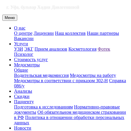
г. Уфа, бульвар Хадии Давлетшиной
Меню
О нас
О центре
Лицензии
Наш коллектив
Наши партнеры
Вакансии
Услуги
УЗИ
ЭКГ
Прием анализов
Косметология
Фотек
Психолог
Стоимость услуг
Медосмотры
Общие
Водительская медкомиссия
Медосмотры на работу
Медосмотры в соответствии с приказом 302-Н
Справка
086/у
Анализы
Скидки
Пациенту
Подготовка к исследованиям
Нормативно-правовые
документы
Об обязательном медицинском страховании
в РФ
Политика в отношении обработки персональных
данных
Новости