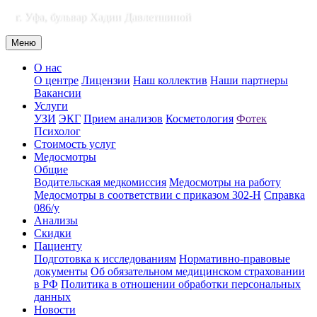
г. Уфа, бульвар Хадии Давлетшиной
Меню
О нас
О центре
Лицензии
Наш коллектив
Наши партнеры
Вакансии
Услуги
УЗИ
ЭКГ
Прием анализов
Косметология
Фотек
Психолог
Стоимость услуг
Медосмотры
Общие
Водительская медкомиссия
Медосмотры на работу
Медосмотры в соответствии с приказом 302-Н
Справка
086/у
Анализы
Скидки
Пациенту
Подготовка к исследованиям
Нормативно-правовые
документы
Об обязательном медицинском страховании
в РФ
Политика в отношении обработки персональных
данных
Новости