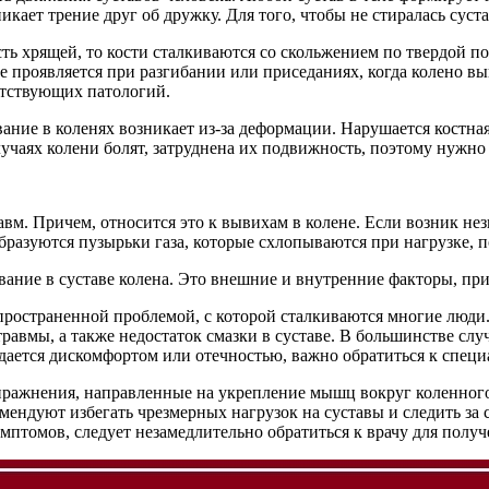
никает трение друг об дружку. Для того, чтобы не стиралась сус
ь хрящей, то кости сталкиваются со скольжением по твердой по
е проявляется при разгибании или приседаниях, когда колено в
утствующих патологий.
вание в коленях возникает из-за деформации. Нарушается костна
лучаях колени болят, затруднена их подвижность, поэтому нужно
вм. Причем, относится это к вывихам в колене. Если возник нез
бразуются пузырьки газа, которые схлопываются при нагрузке, п
ие в суставе колена. Это внешние и внутренние факторы, при 
спространенной проблемой, с которой сталкиваются многие люди
равмы, а также недостаток смазки в суставе. В большинстве сл
ждается дискомфортом или отечностью, важно обратиться к специ
пражнения, направленные на укрепление мышц вокруг коленного
ендуют избегать чрезмерных нагрузок на суставы и следить за 
мптомов, следует незамедлительно обратиться к врачу для полу