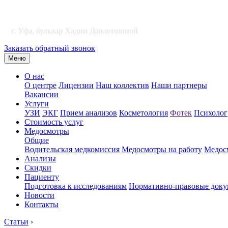
г. Уфа, бульвар Хадии Давлетшиной
Заказать обратный звонок
Меню
О нас
О центре
Лицензии
Наш коллектив
Наши партнеры
Вакансии
Услуги
УЗИ
ЭКГ
Прием анализов
Косметология
Фотек
Психолог
Стоимость услуг
Медосмотры
Общие
Водительская медкомиссия
Медосмотры на работу
Медосм
Анализы
Скидки
Пациенту
Подготовка к исследованиям
Нормативно-правовые док
Новости
Контакты
Статьи
›