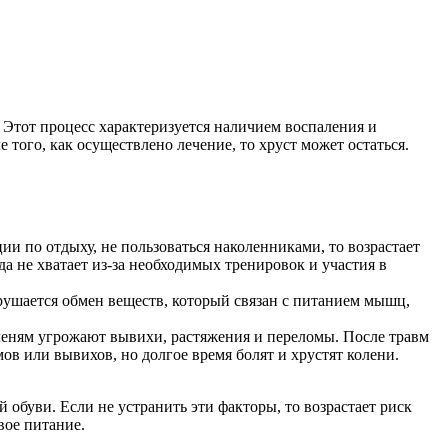
 Этот процесс характеризуется наличием воспаления и
того, как осуществлено лечение, то хруст может остаться.
ии по отдыху, не пользоваться наколенниками, то возрастает
а не хватает из-за необходимых тренировок и участия в
рушается обмен веществ, который связан с питанием мышц,
оленям угрожают вывихи, растяжения и переломы. После травм
ов или вывихов, но долгое время болят и хрустят колени.
 обуви. Если не устранить эти факторы, то возрастает риск
вое питание.