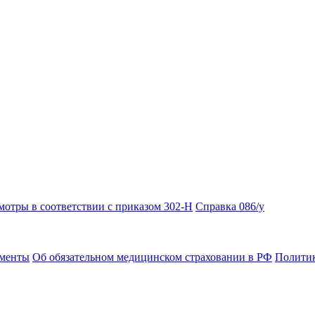
отры в соответствии с приказом 302-Н
Справка 086/у
ументы
Об обязательном медицинском страховании в РФ
Политик