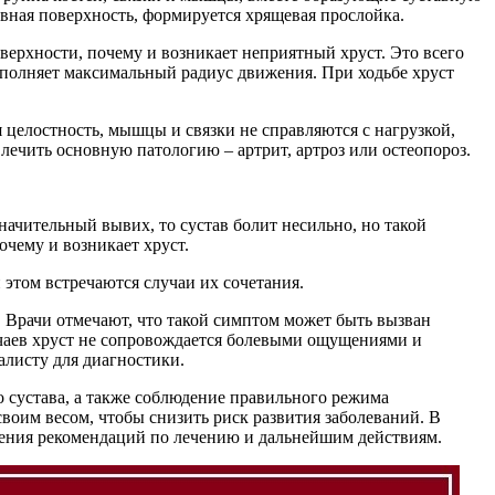
тавная поверхность, формируется хрящевая прослойка.
верхности, почему и возникает неприятный хруст. Это всего
ыполняет максимальный радиус движения. При ходьбе хруст
я целостность, мышцы и связки не справляются с нагрузкой,
 лечить основную патологию – артрит, артроз или остеопороз.
начительный вывих, то сустав болит несильно, но такой
очему и возникает хруст.
этом встречаются случаи их сочетания.
. Врачи отмечают, что такой симптом может быть вызван
учаев хруст не сопровождается болевыми ощущениями и
алисту для диагностики.
 сустава, а также соблюдение правильного режима
своим весом, чтобы снизить риск развития заболеваний. В
чения рекомендаций по лечению и дальнейшим действиям.