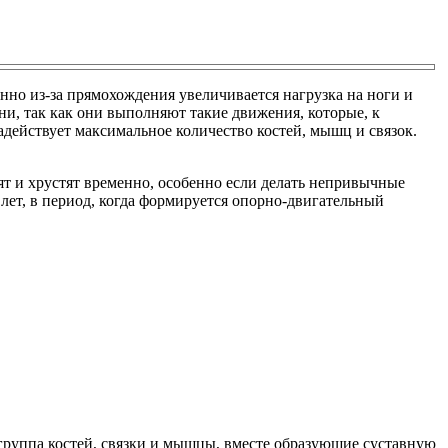
но из-за прямохождения увеличивается нагрузка на ноги и
ни, так как они выполняют такие движения, которые, к
задействует максимальное количество костей, мышц и связок.
ят и хрустят временно, особенно если делать непривычные
лет, в период, когда формируется опорно-двигательный
т группа костей, связки и мышцы, вместе образующие суставную