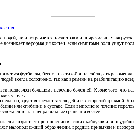
овления
 людей, но и встречается после травм или чрезмерных нагрузок.
 возникает деформация костей, если симптомы боли уйдут после 
:
аниматься футболом, бегом, атлетикой и не соблюдать рекомендац
 людей всегда осложнено, так как времени на реабилитацию всегд
век подвержен большому перечню болезней. Кроме того, что на
 массы тела.
 недавно, хруст встречается у людей и с застарелой травмой. К
гибании или сгибании в суставе. Если выполнено лечение перелом
 осложнение или неправильные сращения костей.
 колени возрастает при ношении высоких каблуков или неудобной
лияет малоподвижный образ жизни, вредные привычки и нездоро