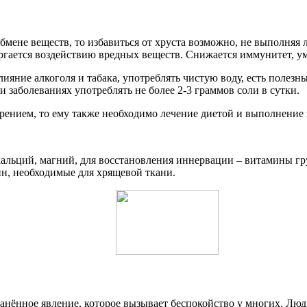
обмене веществ, то избавиться от хруста возможно, не выполняя
ергается воздействию вредных веществ. Снижается иммунитет, у
лияние алкоголя и табака, употреблять чистую воду, есть полез
 заболеваниях употреблять не более 2-3 граммов соли в сутки.
рением, то ему также необходимо лечение диетой и выполнение 
 кальций, магний, для восстановления иннервации – витамины г
ин, необходимые для хрящевой ткани.
анённое явление, которое вызывает беспокойство у многих. Люд