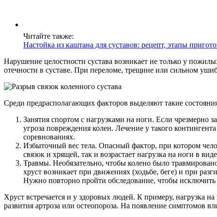
Читайте также:
Настойка из каштана для суставов: рецепт, этапы пригот
Нарушение целостности сустава возникает не только у пожилых
отечности в суставе. При переломе, трещине или сильном ушибе
Среди предрасполагающих факторов выделяют такие состояния
Занятия спортом с нагрузками на ноги. Если чрезмерно з
угроза повреждения колен. Лечение у такого контингента
соревнованиях.
Избыточный вес тела. Опасный фактор, при котором чело
связок и хрящей, так и возрастает нагрузка на ноги в виде
Травмы. Необязательно, чтобы колено было травмировано
хруст возникает при движениях (ходьбе, беге) и при раз
Нужно повторно пройти обследование, чтобы исключить
Хруст встречается и у здоровых людей. К примеру, нагрузка на
развития артроза или остеопороза. На появление симптомов в