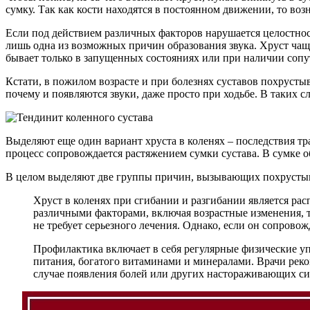
сумку. Так как кости находятся в постоянном движении, то воз
Если под действием различных факторов нарушается целостност
лишь одна из возможных причин образования звука. Хруст чащ
бывает только в запущенных состояниях или при наличии соп
Кстати, в пожилом возрасте и при болезнях суставов похрусты
почему и появляются звуки, даже просто при ходьбе. В таких с
Выделяют еще один вариант хруста в коленях – последствия тра
процесс сопровождается растяжением сумки сустава. В сумке о
В целом выделяют две группы причин, вызывающих похрустыван
Хруст в коленях при сгибании и разгибании является ра
различными факторами, включая возрастные изменения, т
не требует серьезного лечения. Однако, если он сопрово
Профилактика включает в себя регулярные физические у
питания, богатого витаминами и минералами. Врачи реком
случае появления болей или других настораживающих си