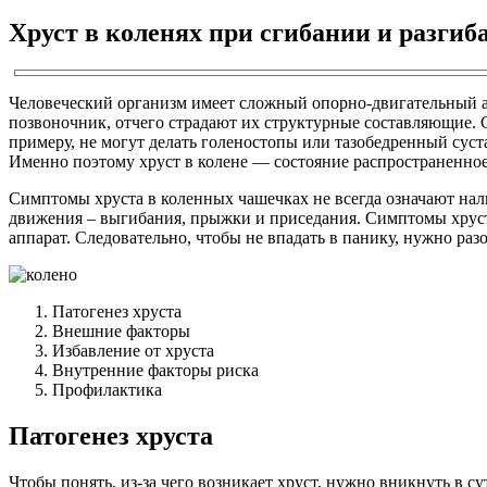
Хруст в коленях при сгибании и разги
Человеческий организм имеет сложный опорно-двигательный а
позвоночник, отчего страдают их структурные составляющие. С
примеру, не могут делать голеностопы или тазобедренный суста
Именно поэтому хруст в колене — состояние распространенное
Симптомы хруста в коленных чашечках не всегда означают нали
движения – выгибания, прыжки и приседания. Симптомы хруста
аппарат. Следовательно, чтобы не впадать в панику, нужно разо
Патогенез хруста
Внешние факторы
Избавление от хруста
Внутренние факторы риска
Профилактика
Патогенез хруста
Чтобы понять, из-за чего возникает хруст, нужно вникнуть в 