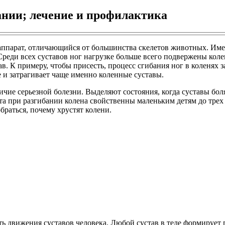
бании; лечение и профилактика
ппарат, отличающийся от большинства скелетов животных. Имен
реди всех суставов ног нагрузке больше всего подвержены коле
в. К примеру, чтобы присесть, процесс сгибания ног в коленях 
 и затрагивает чаще именно коленные суставы.
чие серьезной болезни. Выделяют состояния, когда суставы бол
 при разгибании колена свойственны маленьким детям до трех 
браться, почему хрустят колени.
суть движения суставов человека. Любой сустав в теле формируе