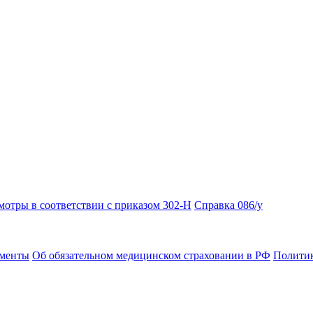
отры в соответствии с приказом 302-Н
Справка 086/у
ументы
Об обязательном медицинском страховании в РФ
Политик