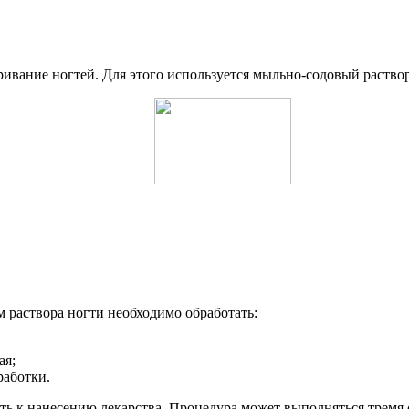
ивание ногтей. Для этого используется мыльно-содовый раствор.
 раствора ногти необходимо обработать:
ая;
работки.
ть к нанесению лекарства. Процедура может выполняться тремя 