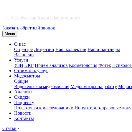
г. Уфа, бульвар Хадии Давлетшиной
Заказать обратный звонок
Меню
О нас
О центре
Лицензии
Наш коллектив
Наши партнеры
Вакансии
Услуги
УЗИ
ЭКГ
Прием анализов
Косметология
Фотек
Психолог
Стоимость услуг
Медосмотры
Общие
Водительская медкомиссия
Медосмотры на работу
Медосм
Анализы
Скидки
Пациенту
Подготовка к исследованиям
Нормативно-правовые док
Новости
Контакты
Статьи
›