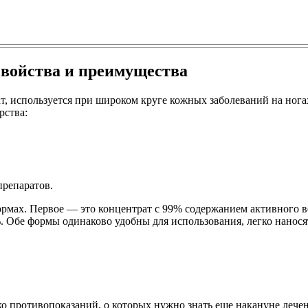
свойства и преимущества
т, используется при широком круге кожных заболеваний на но
рства:
препаратов.
ормах. Первое — это концентрат с 99% содержанием активного в
0%. Обе формы одинаково удобны для использования, легко нано
ко противопоказаний, о которых нужно знать еще накануне лече