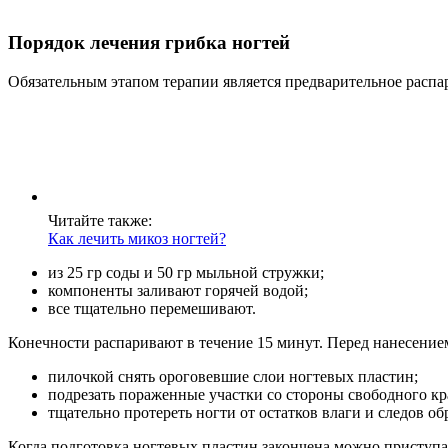
Порядок лечения грибка ногтей
Обязательным этапом терапии является предварительное распар
Читайте также:
Как лечить микоз ногтей?
из 25 гр соды и 50 гр мыльной стружки;
компоненты заливают горячей водой;
все тщательно перемешивают.
Конечности распаривают в течение 15 минут. Перед нанесением
пилочкой снять ороговевшие слои ногтевых пластин;
подрезать пораженные участки со стороны свободного кр
тщательно протереть ногти от остатков влаги и следов об
Когда подготовка ногтевых пластин закончена можно приступа