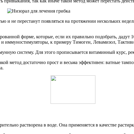
ь привыкания, так как иначе такой метод может перестать дейст
ью и не перестанут появляться на протяжении нескольких недел
ированной форме, которые, если их правильно подобрать, дадут
 и иммуностимуляторы, к примеру Тимоген, Левамизол, Тактив
мунную систему. Для этого прописывается витаминный курс, рек
кой метод достаточно прост и весьма эффективен: ватные тамп
а.
ительно растворена в воде. Она применяется в качестве растир