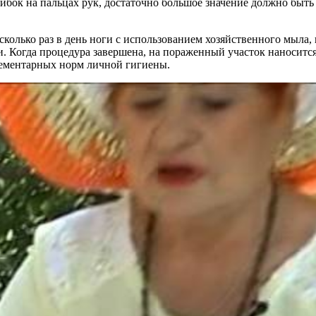
 грибок на пальцах рук, достаточно большое значение должно бы
колько раз в день ноги с использованием хозяйственного мыла,
 Когда процедура завершена, на пораженный участок наносится
лементарных норм личной гигиены.