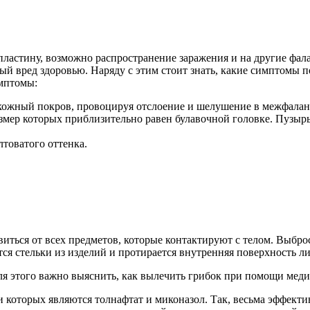
пластину, возможно распространение заражения и на другие фалан
й вред здоровью. Наряду с этим стоит знать, какие симптомы 
имптомы:
 кожный покров, провоцируя отслоение и шелушение в межфалан
мер которых приблизительно равен булавочной головке. Пузырь
лтоватого оттенка.
виться от всех предметов, которые контактируют с телом. Выбро
ся стельки из изделий и протирается внутренняя поверхность л
ля этого важно выяснить, как вылечить грибок при помощи меди
которых являются толнафтат и миконазол. Так, весьма эффектив