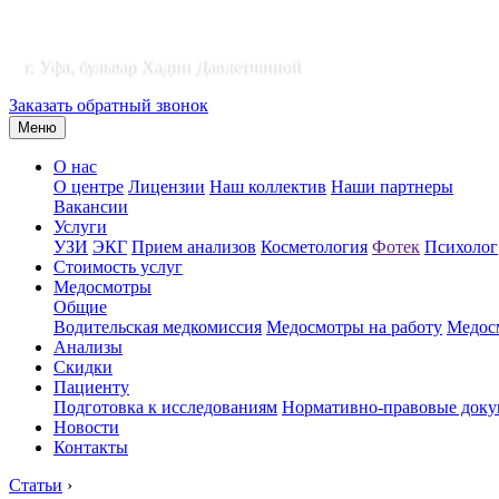
г. Уфа, бульвар Хадии Давлетшиной
Заказать обратный звонок
Меню
О нас
О центре
Лицензии
Наш коллектив
Наши партнеры
Вакансии
Услуги
УЗИ
ЭКГ
Прием анализов
Косметология
Фотек
Психолог
Стоимость услуг
Медосмотры
Общие
Водительская медкомиссия
Медосмотры на работу
Медосм
Анализы
Скидки
Пациенту
Подготовка к исследованиям
Нормативно-правовые док
Новости
Контакты
Статьи
›