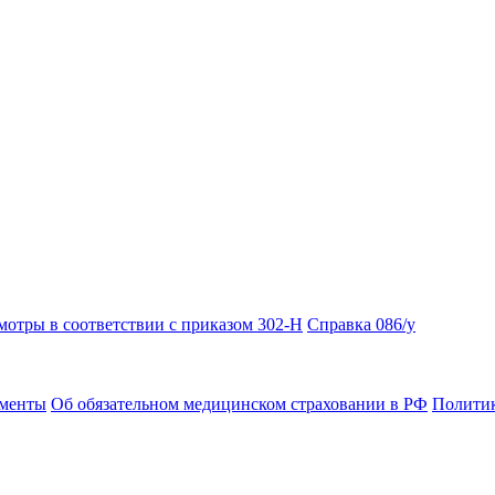
отры в соответствии с приказом 302-Н
Справка 086/у
ументы
Об обязательном медицинском страховании в РФ
Политик