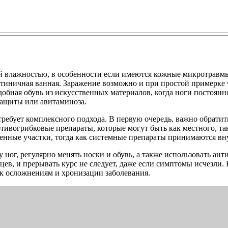
ой влажностью, в особенности если имеются кожные микротравм
тиничная ванная. Заражение возможно и при простой примерке ч
обная обувь из искусственных материалов, когда ноги постоянн
защиты или авитаминоза.
требует комплексного подхода. В первую очередь, важно обратит
ивогрибковые препараты, которые могут быть как местного, так
енные участки, тогда как системные препараты принимаются вн
ног, регулярно менять носки и обувь, а также использовать ан
цев, и прерывать курс не следует, даже если симптомы исчезли.
 к осложнениям и хронизации заболевания.