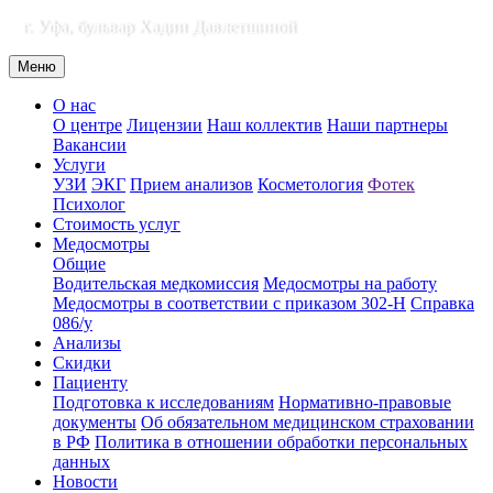
г. Уфа, бульвар Хадии Давлетшиной
Меню
О нас
О центре
Лицензии
Наш коллектив
Наши партнеры
Вакансии
Услуги
УЗИ
ЭКГ
Прием анализов
Косметология
Фотек
Психолог
Стоимость услуг
Медосмотры
Общие
Водительская медкомиссия
Медосмотры на работу
Медосмотры в соответствии с приказом 302-Н
Справка
086/у
Анализы
Скидки
Пациенту
Подготовка к исследованиям
Нормативно-правовые
документы
Об обязательном медицинском страховании
в РФ
Политика в отношении обработки персональных
данных
Новости