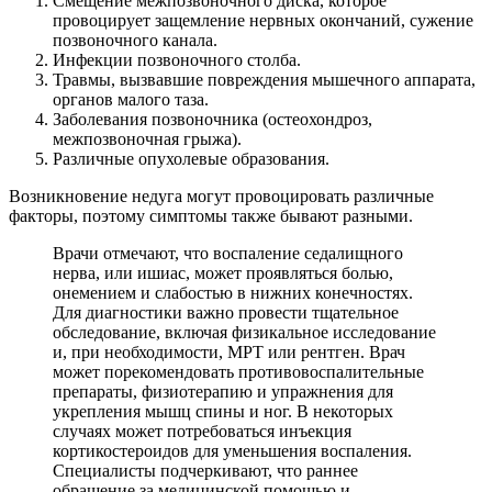
Смещение межпозвоночного диска, которое
провоцирует защемление нервных окончаний, сужение
позвоночного канала.
Инфекции позвоночного столба.
Травмы, вызвавшие повреждения мышечного аппарата,
органов малого таза.
Заболевания позвоночника (остеохондроз,
межпозвоночная грыжа).
Различные опухолевые образования.
Возникновение недуга могут провоцировать различные
факторы, поэтому симптомы также бывают разными.
Врачи отмечают, что воспаление седалищного
нерва, или ишиас, может проявляться болью,
онемением и слабостью в нижних конечностях.
Для диагностики важно провести тщательное
обследование, включая физикальное исследование
и, при необходимости, МРТ или рентген. Врач
может порекомендовать противовоспалительные
препараты, физиотерапию и упражнения для
укрепления мышц спины и ног. В некоторых
случаях может потребоваться инъекция
кортикостероидов для уменьшения воспаления.
Специалисты подчеркивают, что раннее
обращение за медицинской помощью и