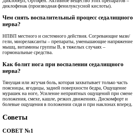
Диклоберл, Ортофен. Активное вещество этих препаратов –
диклофенак (производная фенилуксусной кислоты).
Чем снять воспалительный процесс седалищного
нерва?
НПВП местного и системного действия. Согревающие мази/
гели, миорелаксанты – препараты, уменьшающие напряжение
мышц, витамины группы B, в тяжелых случаях –
гормональные средства.
Как болит нога при воспалении седалищного
нерва?
Тянущая или жгучая боль, которая захватывает только часть
поясницы, ягодицы, задней поверхности бедра, Ощущение
мурашек на ноге, Усиление неприятных ощущений при смене
положения, смехе, кашле, резких движениях. Дискомфорт и
болевые ощущения в положении сидя и при наклонах вперед.
Советы
СОВЕТ №1