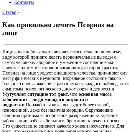
Контакты
Статьи
›
Как правильно лечить Псориаз на
лице
Лицо – важнейшая часть человеческого тела, по внешнему
виду которой принято делать первоначальные выводы о
самом человеке. Здоровое и ухоженное состояние кожи
является одним из основополагающих факторов красоты.
Псориаз на лице уродует внешность человека, причиняет ему
массу физических неудобств. Моральное состояние такого
больного очень тяжёлое. Практически у каждого наблюдаются
симптомы психологического дискомфорта и депрессии.
Усугубляет ситуацию тот факт, что основная масса
заболевших – люди молодого возраста и
подростки.
Поражённая кожа выглядит более старой,
изношенной, даже без наличия морщин. Окружающие
склонны принимать псориазное раздражение за заразное
заболевание, избегая больного, брезгливо к нему относясь.
Это существенно снижает качество жизни несчастного. Для
того, чтобы снизить риск появления нового рецидива