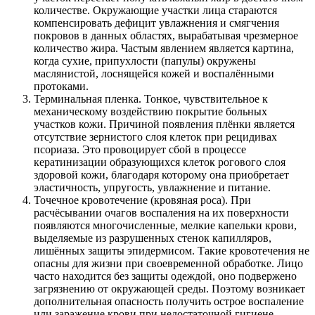
количестве. Окружающие участки лица стараются
компенсировать дефицит увлажнения и смягчения
покровов в данных областях, вырабатывая чрезмерное
количество жира. Частым явлением является картина,
когда сухие, припухлости (папулы) окружены
маслянистой, лоснящейся кожей и воспалёнными
протоками.
Терминальная пленка. Тонкое, чувствительное к
механическому воздействию покрытие больных
участков кожи. Причиной появления плёнки является
отсутствие зернистого слоя клеток при рецидивах
псориаза. Это провоцирует сбой в процессе
кератинизации образующихся клеток рогового слоя
здоровой кожи, благодаря которому она приобретает
эластичность, упругость, увлажнение и питание.
Точечное кровотечение (кровяная роса). При
расчёсывании очагов воспаления на их поверхности
появляются многочисленные, мелкие капельки крови,
выделяемые из разрушенных стенок капилляров,
лишённых защиты эпидермисом. Такие кровотечения не
опасны для жизни при своевременной обработке. Лицо
часто находится без защиты одеждой, оно подвержено
загрязнению от окружающей среды. Поэтому возникает
дополнительная опасность получить острое воспаление
или заражение крови при недостаточной гигиене