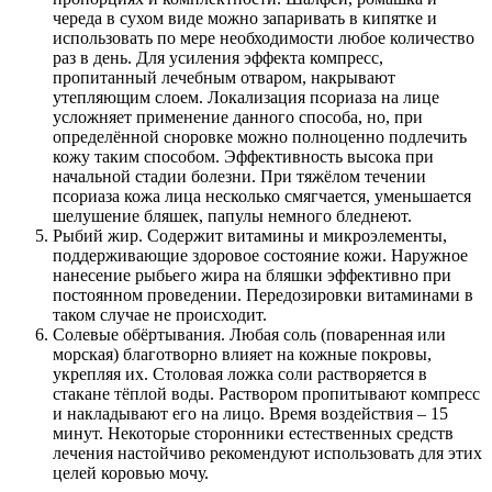
череда в сухом виде можно запаривать в кипятке и
использовать по мере необходимости любое количество
раз в день. Для усиления эффекта компресс,
пропитанный лечебным отваром, накрывают
утепляющим слоем. Локализация псориаза на лице
усложняет применение данного способа, но, при
определённой сноровке можно полноценно подлечить
кожу таким способом. Эффективность высока при
начальной стадии болезни. При тяжёлом течении
псориаза кожа лица несколько смягчается, уменьшается
шелушение бляшек, папулы немного бледнеют.
Рыбий жир. Содержит витамины и микроэлементы,
поддерживающие здоровое состояние кожи. Наружное
нанесение рыбьего жира на бляшки эффективно при
постоянном проведении. Передозировки витаминами в
таком случае не происходит.
Солевые обёртывания. Любая соль (поваренная или
морская) благотворно влияет на кожные покровы,
укрепляя их. Столовая ложка соли растворяется в
стакане тёплой воды. Раствором пропитывают компресс
и накладывают его на лицо. Время воздействия – 15
минут. Некоторые сторонники естественных средств
лечения настойчиво рекомендуют использовать для этих
целей коровью мочу.