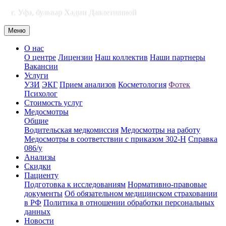
г. Уфа, бульвар Хадии Давлетшиной
Меню
О нас
О центре
Лицензии
Наш коллектив
Наши партнеры
Вакансии
Услуги
УЗИ
ЭКГ
Прием анализов
Косметология
Фотек
Психолог
Стоимость услуг
Медосмотры
Общие
Водительская медкомиссия
Медосмотры на работу
Медосмотры в соответствии с приказом 302-Н
Справка
086/у
Анализы
Скидки
Пациенту
Подготовка к исследованиям
Нормативно-правовые
документы
Об обязательном медицинском страховании
в РФ
Политика в отношении обработки персональных
данных
Новости