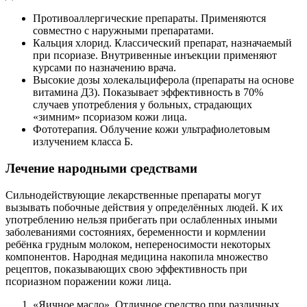
Противоаллергические препараты. Применяются
совместно с наружными препаратами.
Кальция хлорид. Классический препарат, назначаемый
при псориазе. Внутривенные инъекции применяют
курсами по назначению врача.
Высокие дозы холекальциферола (препараты на основе
витамина Д3). Показывает эффективность в 70%
случаев употребления у больных, страдающих
«зимним» псориазом кожи лица.
Фототерапия. Облучение кожи ультрафиолетовым
излучением класса Б.
Лечение народными средствами
Сильнодействующие лекарственные препараты могут
вызывать побочные действия у определённых людей. К их
употреблению нельзя прибегать при ослабленных иными
заболеваниями состояниях, беременности и кормлении
ребёнка грудным молоком, непереносимости некоторых
компонентов. Народная медицина накопила множество
рецептов, показывающих свою эффективность при
псориазном поражении кожи лица.
«Яичное масло». Отличное средство при различных