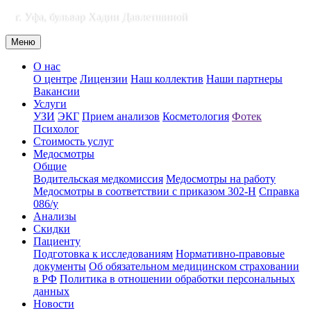
г. Уфа, бульвар Хадии Давлетшиной
Меню
О нас
О центре
Лицензии
Наш коллектив
Наши партнеры
Вакансии
Услуги
УЗИ
ЭКГ
Прием анализов
Косметология
Фотек
Психолог
Стоимость услуг
Медосмотры
Общие
Водительская медкомиссия
Медосмотры на работу
Медосмотры в соответствии с приказом 302-Н
Справка
086/у
Анализы
Скидки
Пациенту
Подготовка к исследованиям
Нормативно-правовые
документы
Об обязательном медицинском страховании
в РФ
Политика в отношении обработки персональных
данных
Новости