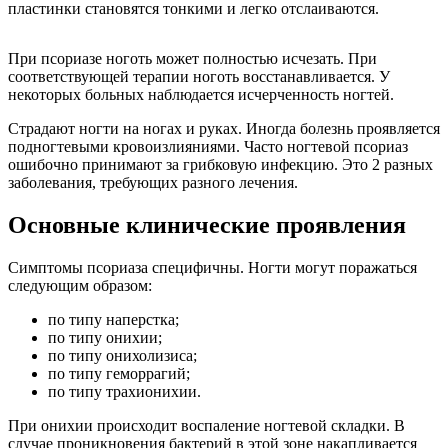
пластинки становятся тонкими и легко отслаиваются.
При псориазе ноготь может полностью исчезать. При
соответствующей терапии ноготь восстанавливается. У
некоторых больных наблюдается исчерченность ногтей.
Страдают ногти на ногах и руках. Иногда болезнь проявляется
подногтевыми кровоизлияниями. Часто ногтевой псориаз
ошибочно принимают за грибковую инфекцию. Это 2 разных
заболевания, требующих разного лечения.
Основные клинические проявления
Симптомы псориаза специфичны. Ногти могут поражаться
следующим образом:
по типу наперстка;
по типу онихии;
по типу онихолизиса;
по типу геморрагий;
по типу трахионихии.
При онихии происходит воспаление ногтевой складки. В
случае проникновения бактерий в этой зоне накапливается