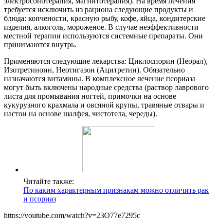
электросонотерапия, магнитотерапия). На время лечения
требуется исключить из рациона следующие продукты и
блюда: копчености, красную рыбу, кофе, яйца, кондитерские
изделия, алкоголь, мороженое. В случае неэффективности
местной терапии используются системные препараты. Они
принимаются внутрь.
Применяются следующие лекарства: Циклоспорин (Неорал),
Изотретиноин, Неотигазон (Ацитретин). Обязательно
назначаются витамины. В комплексное лечение псориаза
могут быть включены народные средства (раствор лаврового
листа для промывания ногтей, примочки на основе
кукурузного крахмала и овсяной крупы, травяные отвары и
настои на основе шалфея, чистотела, череды).
Читайте также:
По каким характерным признакам можно отличить рак
и псориаз
https://youtube.com/watch?v=23O77e7295c