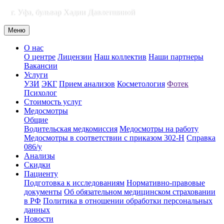
г. Уфа, бульвар Хадии Давлетшиной
Меню
О нас
О центре
Лицензии
Наш коллектив
Наши партнеры
Вакансии
Услуги
УЗИ
ЭКГ
Прием анализов
Косметология
Фотек
Психолог
Стоимость услуг
Медосмотры
Общие
Водительская медкомиссия
Медосмотры на работу
Медосмотры в соответствии с приказом 302-Н
Справка
086/у
Анализы
Скидки
Пациенту
Подготовка к исследованиям
Нормативно-правовые
документы
Об обязательном медицинском страховании
в РФ
Политика в отношении обработки персональных
данных
Новости