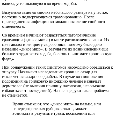
валика, усиливающуюся во время ходьбы.
Визуально заметна язвочка небольшого размера на участке,
постоянно подвергающемся травмированию. После
присоединения инфекции возможно появление гнойного
отделяемого.
Со временем начинают разрастаться патологические
грануляции («дикое мясо») в месте расположения ранки. Их
цвет аналогичен цвету сырого мяса, поэтому было дано
название «дикое мясо». В результате их возникновения еще
больше затрудняется ходьба, болезнь принимает хроническую
форму.
При обнаружении таких симптомов необходимо обращаться к
хирургу. Назначают исследование крови на сахар для
исключения сахарного диабета. В случае возникновения
подозрения на грибковую инфекцию лечение назначает
дерматолог (не вылечив причину патологии, невозможно
избавиться от последствий). На пальце руки такая проблема
не отмечается.
Врачи отмечают, что «дикое мясо» на пальце, или
гипертрофическая рубцовая ткань, может
возникать в результате травм, воспалений или