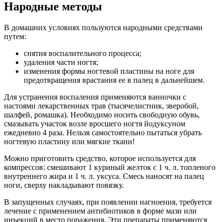
Народные методы
В домашних условиях пользуются народными средствами
путем:
снятия воспалительного процесса;
удаления части ногтя;
изменения формы ногтевой пластины на ноге для
предотвращения врастания ее в палец в дальнейшем.
Для устранения воспаления применяются ванночки с
настоями лекарственных трав (тысячелистник, зверобой,
шалфей, ромашка). Необходимо носить свободную обувь,
смазывать участок возле вросшего ногтя йодуксуном
ежедневно 4 раза. Нельзя самостоятельно пытаться убрать
ногтевую пластину или мягкие ткани!
Можно приготовить средство, которое используется для
компрессов: смешивают 1 куриный желток с 1 ч. л. топленого
внутреннего жира и 1 ч. л. уксуса. Смесь наносят на палец
ноги, сверху накладывают повязку.
В запущенных случаях, при появлении нагноения, требуется
лечение с применением антибиотиков в форме мази или
инъекций в место поражения. Эти препараты применяются