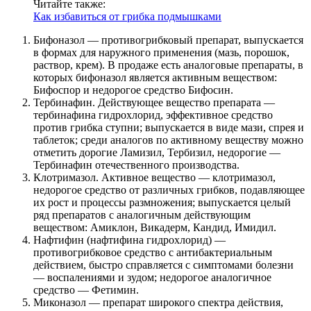
Читайте также:
Как избавиться от грибка подмышками
Бифоназол — противогрибковый препарат, выпускается
в формах для наружного применения (мазь, порошок,
раствор, крем). В продаже есть аналоговые препараты, в
которых бифоназол является активным веществом:
Бифоспор и недорогое средство Бифосин.
Тербинафин. Действующее вещество препарата —
тербинафина гидрохлорид, эффективное средство
против грибка ступни; выпускается в виде мази, спрея и
таблеток; среди аналогов по активному веществу можно
отметить дорогие Ламизил, Тербизил, недорогие —
Тербинафин отечественного производства.
Клотримазол. Активное вещество — клотримазол,
недорогое средство от различных грибков, подавляющее
их рост и процессы размножения; выпускается целый
ряд препаратов с аналогичным действующим
веществом: Амиклон, Викадерм, Кандид, Имидил.
Нафтифин (нафтифина гидрохлорид) —
противогрибковое средство с антибактериальным
действием, быстро справляется с симптомами болезни
— воспалениями и зудом; недорогое аналогичное
средство — Фетимин.
Миконазол — препарат широкого спектра действия,