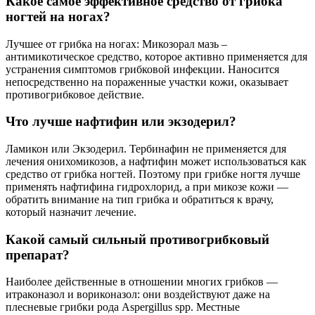
Какое самое эффективное средство от грибка
ногтей на ногах?
Лучшее от грибка на ногах: Микозорал мазь –
антимикотическое средство, которое активно применяется для
устранения симптомов грибковой инфекции. Наносится
непосредственно на пораженные участки кожи, оказывает
противогрибковое действие.
Что лучше нафтифин или экзодерил?
Ламикон или Экзодерил. Тербинафин не применяется для
лечения онихомикозов, а нафтифин может использоваться как
средство от грибка ногтей. Поэтому при грибке ногтя лучше
применять нафтифина гидрохлорид, а при микозе кожи —
обратить внимание на тип грибка и обратиться к врачу,
который назначит лечение.
Какой самый сильный противогрибковый
препарат?
Наиболее действенные в отношении многих грибков —
итраконазол и вориконазол: они воздействуют даже на
плесневые грибки рода Aspergillus spp. Местные