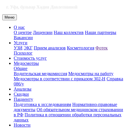
г. Уфа, бульвар Хадии Давлетшиной
Меню
О нас
О центре
Лицензии
Наш коллектив
Наши партнеры
Вакансии
Услуги
УЗИ
ЭКГ
Прием анализов
Косметология
Фотек
Психолог
Стоимость услуг
Медосмотры
Общие
Водительская медкомиссия
Медосмотры на работу
Медосмотры в соответствии с приказом 302-Н
Справка
086/у
Анализы
Скидки
Пациенту
Подготовка к исследованиям
Нормативно-правовые
документы
Об обязательном медицинском страховании
в РФ
Политика в отношении обработки персональных
данных
Новости