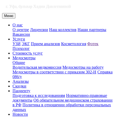
г. Уфа, бульвар Хадии Давлетшиной
Меню
О нас
О центре
Лицензии
Наш коллектив
Наши партнеры
Вакансии
Услуги
УЗИ
ЭКГ
Прием анализов
Косметология
Фотек
Психолог
Стоимость услуг
Медосмотры
Общие
Водительская медкомиссия
Медосмотры на работу
Медосмотры в соответствии с приказом 302-Н
Справка
086/у
Анализы
Скидки
Пациенту
Подготовка к исследованиям
Нормативно-правовые
документы
Об обязательном медицинском страховании
в РФ
Политика в отношении обработки персональных
данных
Новости