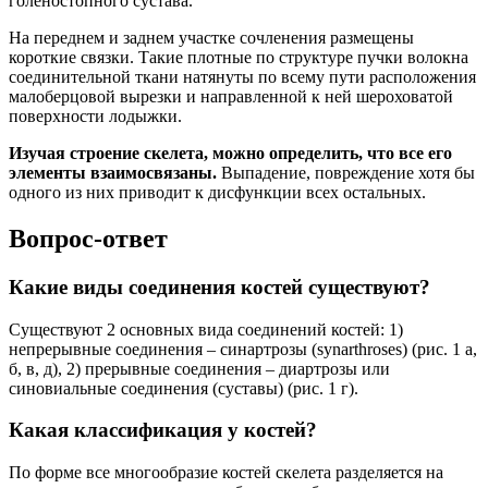
голеностопного сустава.
На переднем и заднем участке сочленения размещены
короткие связки. Такие плотные по структуре пучки волокна
соединительной ткани натянуты по всему пути расположения
малоберцовой вырезки и направленной к ней шероховатой
поверхности лодыжки.
Изучая строение скелета, можно определить, что все его
элементы взаимосвязаны.
Выпадение, повреждение хотя бы
одного из них приводит к дисфункции всех остальных.
Вопрос-ответ
Какие виды соединения костей существуют?
Существуют 2 основных вида соединений костей: 1)
непрерывные соединения – синартрозы (synarthroses) (рис. 1 а,
б, в, д), 2) прерывные соединения – диартрозы или
синовиальные соединения (суставы) (рис. 1 г).
Какая классификация у костей?
По форме все многообразие костей скелета разделяется на