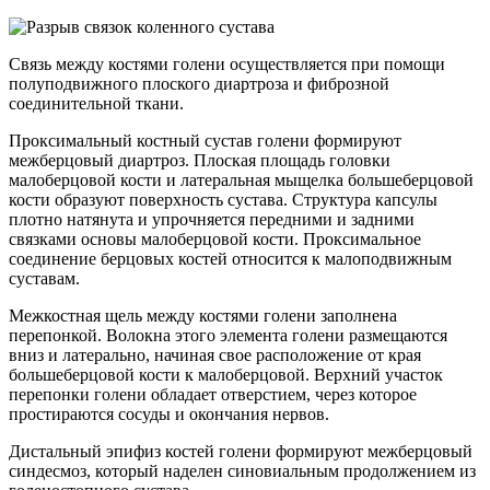
Связь между костями голени осуществляется при помощи
полуподвижного плоского диартроза и фиброзной
соединительной ткани.
Проксимальный костный сустав голени формируют
межберцовый диартроз. Плоская площадь головки
малоберцовой кости и латеральная мыщелка большеберцовой
кости образуют поверхность сустава. Структура капсулы
плотно натянута и упрочняется передними и задними
связками основы малоберцовой кости. Проксимальное
соединение берцовых костей относится к малоподвижным
суставам.
Межкостная щель между костями голени заполнена
перепонкой. Волокна этого элемента голени размещаются
вниз и латерально, начиная свое расположение от края
большеберцовой кости к малоберцовой. Верхний участок
перепонки голени обладает отверстием, через которое
простираются сосуды и окончания нервов.
Дистальный эпифиз костей голени формируют межберцовый
синдесмоз, который наделен синовиальным продолжением из