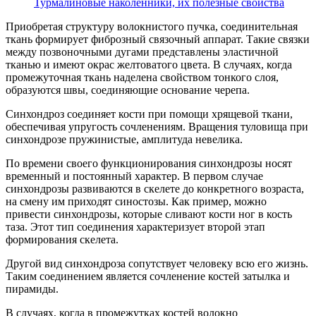
Турмалиновые наколенники, их полезные свойства
Приобретая структуру волокнистого пучка, соединительная
ткань формирует фиброзный связочный аппарат. Такие связки
между позвоночными дугами представлены эластичной
тканью и имеют окрас желтоватого цвета. В случаях, когда
промежуточная ткань наделена свойством тонкого слоя,
образуются швы, соединяющие основание черепа.
Синхондроз соединяет кости при помощи хрящевой ткани,
обеспечивая упругость сочленениям. Вращения туловища при
синхондрозе пружинистые, амплитуда невелика.
По времени своего функционирования синхондрозы носят
временный и постоянный характер. В первом случае
синхондрозы развиваются в скелете до конкретного возраста,
на смену им приходят синостозы. Как пример, можно
привести синхондрозы, которые сливают кости ног в кость
таза. Этот тип соединения характеризует второй этап
формирования скелета.
Другой вид синхондроза сопутствует человеку всю его жизнь.
Таким соединением является сочленение костей затылка и
пирамиды.
В случаях, когда в промежутках костей волокно