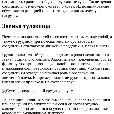
напоминать хрящевые ободки – суставные губы. Такие хрящи
соединяются с капсулой сустава по кругу. Их возникновение
обусловлено реакцией на статическую и динамическую
нагрузку.
Звенья туловища
Пояс верхних конечностей и его кости связаны между собой, а
также с грудиной при помощи многих суставов. Эти
соединения отвечают за движение предплечья, плеча и кисти.
Грудино-ключичный сустав выступает в роли соединяющего
звена грудины с ключицей. Акромиально – ключичный сустав
формируется при помощи суставной поверхности акромиона
и акромиальной поверхности сустава ключицы. Упомянутым
соединениям отведена ключевая роль в обеспечении
движений плеча. Например, поднятие руки в горизонтальном
направлении происходит в суставе плеча.
Дальнейшее поднятие конечностей обеспечивается ключицей
при вращении по сагиттальной оси в области грудино-
ключичного соединения и осуществлении поворота лопатки в
акромиально-ключичном диартрозе.