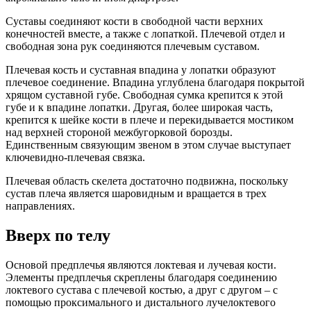
Суставы соединяют кости в свободной части верхних
конечностей вместе, а также с лопаткой. Плечевой отдел и
свободная зона рук соединяются плечевым суставом.
Плечевая кость и суставная впадина у лопатки образуют
плечевое соединение. Впадина углублена благодаря покрытой
хрящом суставной губе. Свободная сумка крепится к этой
губе и к впадине лопатки. Другая, более широкая часть,
крепится к шейке кости в плече и перекидывается мостиком
над верхней стороной межбугорковой борозды.
Единственным связующим звеном в этом случае выступает
ключевидно-плечевая связка.
Плечевая область скелета достаточно подвижна, поскольку
сустав плеча является шаровидным и вращается в трех
направлениях.
Вверх по телу
Основой предплечья являются локтевая и лучевая кости.
Элементы предплечья скреплены благодаря соединению
локтевого сустава с плечевой костью, а друг с другом – с
помощью проксимального и дистального лучелоктевого