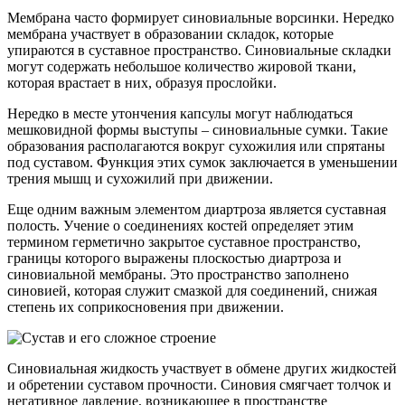
Мембрана часто формирует синовиальные ворсинки. Нередко
мембрана участвует в образовании складок, которые
упираются в суставное пространство. Синовиальные складки
могут содержать небольшое количество жировой ткани,
которая врастает в них, образуя прослойки.
Нередко в месте утончения капсулы могут наблюдаться
мешковидной формы выступы – синовиальные сумки. Такие
образования располагаются вокруг сухожилия или спрятаны
под суставом. Функция этих сумок заключается в уменьшении
трения мышц и сухожилий при движении.
Еще одним важным элементом диартроза является суставная
полость. Учение о соединениях костей определяет этим
термином герметично закрытое суставное пространство,
границы которого выражены плоскостью диартроза и
синовиальной мембраны. Это пространство заполнено
синовией, которая служит смазкой для соединений, снижая
степень их соприкосновения при движении.
Синовиальная жидкость участвует в обмене других жидкостей
и обретении суставом прочности. Синовия смягчает толчок и
негативное давление, возникающее в пространстве