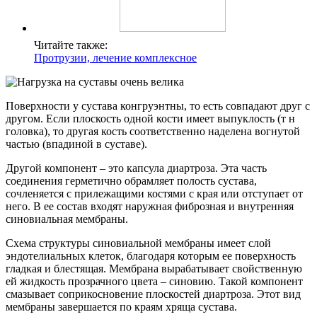
Читайте также:
Протрузии, лечение комплексное
Поверхности у сустава конгруэнтны, то есть совпадают друг с
другом. Если плоскость одной кости имеет выпуклость (т н
головка), то другая кость соответственно наделена вогнутой
частью (впадиной в суставе).
Другой компонент – это капсула диартроза. Эта часть
соединения герметично обрамляет полость сустава,
сочленяется с прилежащими костями с края или отступает от
него. В ее состав входят наружная фиброзная и внутренняя
синовиальная мембраны.
Схема структуры синовиальной мембраны имеет слой
эндотелиальных клеток, благодаря которым ее поверхность
гладкая и блестящая. Мембрана вырабатывает свойственную
ей жидкость прозрачного цвета – синовию. Такой компонент
смазывает соприкосновение плоскостей диартроза. Этот вид
мембраны завершается по краям хряща сустава.