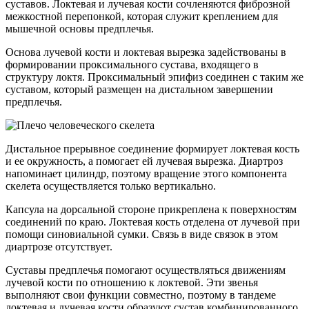
суставов. Локтевая и лучевая кости сочленяются фиброзной
межкостной перепонкой, которая служит креплением для
мышечной основы предплечья.
Основа лучевой кости и локтевая вырезка задействованы в
формировании проксимального сустава, входящего в
структуру локтя. Проксимальный эпифиз соединен с таким же
суставом, который размещен на дистальном завершении
предплечья.
Дистальное прерывное соединение формирует локтевая кость
и ее окружность, а помогает ей лучевая вырезка. Диартроз
напоминает цилиндр, поэтому вращение этого компонента
скелета осуществляется только вертикально.
Капсула на дорсальной стороне прикреплена к поверхностям
соединений по краю. Локтевая кость отделена от лучевой при
помощи синовиальной сумки. Связь в виде связок в этом
диартрозе отсутствует.
Суставы предплечья помогают осуществляться движениям
лучевой кости по отношению к локтевой. Эти звенья
выполняют свои функции совместно, поэтому в тандеме
локтевая и лучевая кости образуют сустав комбинированного