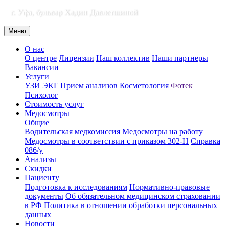
г. Уфа, бульвар Хадии Давлетшиной
Меню
О нас
О центре
Лицензии
Наш коллектив
Наши партнеры
Вакансии
Услуги
УЗИ
ЭКГ
Прием анализов
Косметология
Фотек
Психолог
Стоимость услуг
Медосмотры
Общие
Водительская медкомиссия
Медосмотры на работу
Медосмотры в соответствии с приказом 302-Н
Справка
086/у
Анализы
Скидки
Пациенту
Подготовка к исследованиям
Нормативно-правовые
документы
Об обязательном медицинском страховании
в РФ
Политика в отношении обработки персональных
данных
Новости