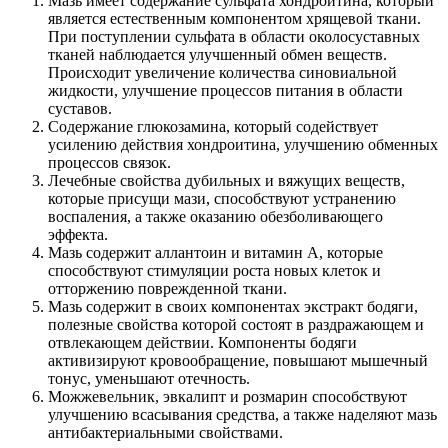
Мазь имеет содержание сульфата хондроитина, который
является естественным компонентом хрящевой ткани.
При поступлении сульфата в области околосуставных
тканей наблюдается улучшенный обмен веществ.
Происходит увеличение количества синовиальной
жидкости, улучшение процессов питания в области
суставов.
Содержание глюкозамина, который содействует
усилению действия хондроитина, улучшению обменных
процессов связок.
Лечебные свойства дубильных и вяжущих веществ,
которые присущи мази, способствуют устранению
воспаления, а также оказанию обезболивающего
эффекта.
Мазь содержит аллантоин и витамин А, которые
способствуют стимуляции роста новых клеток и
отторжению поврежденной ткани.
Мазь содержит в своих компонентах экстракт бодяги,
полезные свойства которой состоят в раздражающем и
отвлекающем действии. Компоненты бодяги
активизируют кровообращение, повышают мышечный
тонус, уменьшают отечность.
Можжевельник, эвкалипт и розмарин способствуют
улучшению всасывания средства, а также наделяют мазь
антибактериальными свойствами.