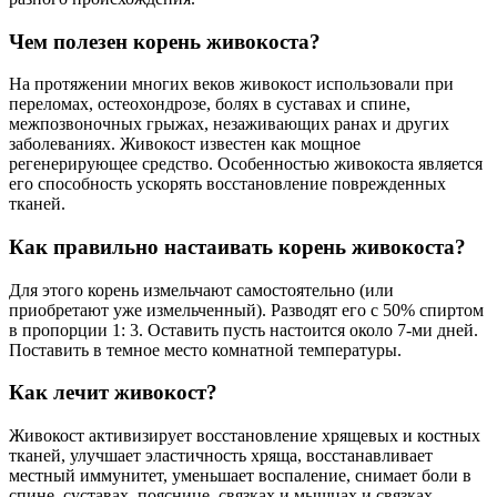
Чем полезен корень живокоста?
На протяжении многих веков живокост использовали при
переломах, остеохондрозе, болях в суставах и спине,
межпозвоночных грыжах, незаживающих ранах и других
заболеваниях. Живокост известен как мощное
регенерирующее средство. Особенностью живокоста является
его способность ускорять восстановление поврежденных
тканей.
Как правильно настаивать корень живокоста?
Для этого корень измельчают самостоятельно (или
приобретают уже измельченный). Разводят его с 50% спиртом
в пропорции 1: 3. Оставить пусть настоится около 7-ми дней.
Поставить в темное место комнатной температуры.
Как лечит живокост?
Живокост активизирует восстановление хрящевых и костных
тканей, улучшает эластичность хряща, восстанавливает
местный иммунитет, уменьшает воспаление, снимает боли в
спине, суставах, пояснице, связках и мышцах и связках,