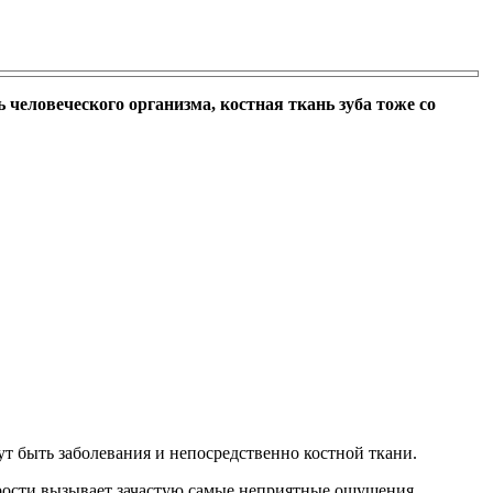
ь человеческого организма, костная ткань зуба тоже со
ут быть заболевания и непосредственно костной ткани.
удрости вызывает зачастую самые неприятные ощущения.