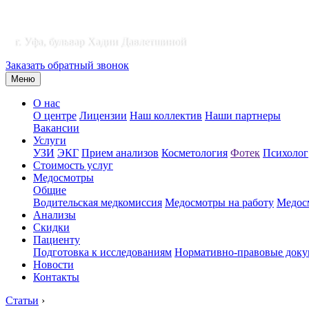
г. Уфа, бульвар Хадии Давлетшиной
Заказать обратный звонок
Меню
О нас
О центре
Лицензии
Наш коллектив
Наши партнеры
Вакансии
Услуги
УЗИ
ЭКГ
Прием анализов
Косметология
Фотек
Психолог
Стоимость услуг
Медосмотры
Общие
Водительская медкомиссия
Медосмотры на работу
Медосм
Анализы
Скидки
Пациенту
Подготовка к исследованиям
Нормативно-правовые док
Новости
Контакты
Статьи
›