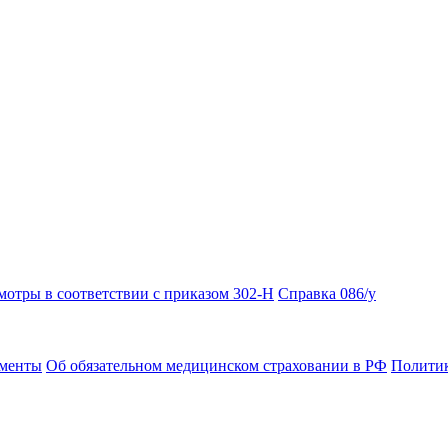
отры в соответствии с приказом 302-Н
Справка 086/у
ументы
Об обязательном медицинском страховании в РФ
Политик