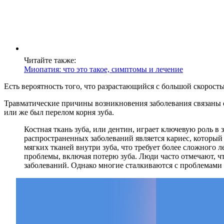
Читайте также:
Миопатия: что это такое, симптомы и лечение
Есть вероятность того, что разрастающийся с большой скорость
Травматические причины возникновения заболевания связаны с
или же был перелом корня зуба.
Костная ткань зуба, или дентин, играет ключевую роль в
распространенных заболеваний является кариес, который 
мягких тканей внутри зуба, что требует более сложного л
проблемы, включая потерю зуба. Люди часто отмечают, ч
заболеваний. Однако многие сталкиваются с проблемами т