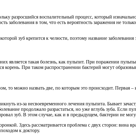
льку разросшийся воспалительный процесс, который изначально 
ть заболевания в том, что есть вероятность заражения не только
которой зуб крепится к челюсти, поэтому название заболевания 
них является такая болезнь, как пульпит. При поражении пульпы
ется корень. При таком распространении бактерий могут образов
м, то можно назвать две, по которым это происходит. Первая – и
икнуть из-за несвоевременного лечения пульпита. Бывает зачаст
олевание продолжало разрастаться, но уже вглубь зуба. Если пул
ировал зуб. В этом случае, как и в предыдущем, бактерии не мог
оронкой. Здесь рассматривается проблема с двух сторон: вина 
 походом к доктору.