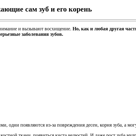
жающие сам зуб и его корень
внимание и вызывают восхищение.
Но, как и любая другая част
серьезные заболевания зубов.
и, одни появляются из-за повреждения десен, корня зуба, а мог
 костной ткани, появиться киста челюстей. И даже рост зуба м