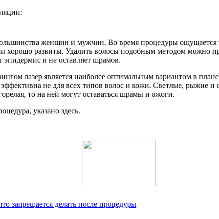
ляции:
большинства женщин и мужчин. Во время процедуры ощущается т
ии хорошо развиты. Удалить волосы подобным методом можно пр
ет эпидермис и не оставляет шрамов.
ингом лазер является наиболее оптимальным вариантом в плане 
 эффективна не для всех типов волос и кожи. Светлые, рыжие и 
орелая, то на ней могут оставаться шрамы и ожоги.
роцедура, указано здесь.
что запрещается делать после процедуры