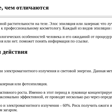
, чем отличаются
ой растительности на теле. Элос эпиляция или лазерная: что лу
ью к профессиональному косметологу. Каждый из видов эпиляции
огических особенностей человека и его ожиданий от процедуры
ия или нет. поможет понять информация по ссылке.
 действия
нии электромагнитного излучения и световой энергии. Данная ме
лазерная или фотоэпиляция.
ктивного роста. Именно в этот период в луковице концентриру
ксимально эффективной, ее проводят несколько раз через опре
о и электромагнитного излучения – 60%. Риск получить ожоги 
м загаром.