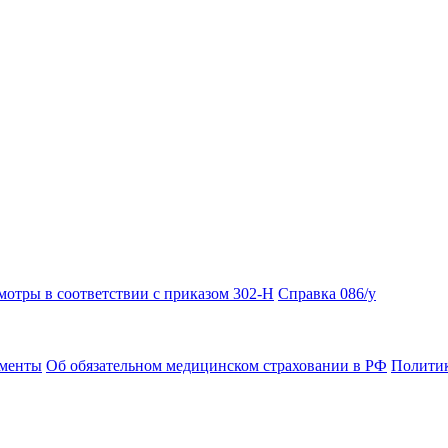
отры в соответствии с приказом 302-Н
Справка 086/у
ументы
Об обязательном медицинском страховании в РФ
Политик