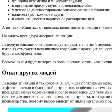
женщина беременна или кормит грудью;
в организме присутствуют гормональные сбои;
у человека диагностированы онкологические патологии;
наличествуют кожные недуги;
в анамнезе имеется варикозное расширение вен.
А вот как избавиться от вросших волос после эпиляции и каки
На видео- процедура лазерной эпиляции:
Лазерную эпиляцию не рекомендуется делать в летний период. 
которых отмечается повышенное содержание красящих веществ.
будет малоэффективна.
Возможно вам будет интересно больше узнать о том, какие суще
Опыт других людей
Лазерная эпиляция и технология ЭЛОС – два популярных метод
эффективностью и быстротой результатов, особенно на темных 
процедуру менее болезненной и более безопасной для темных и
сеансов для достижения окончательного результата, в то врем
преимущества, поэтому выбор зависит от индивидуальных пре