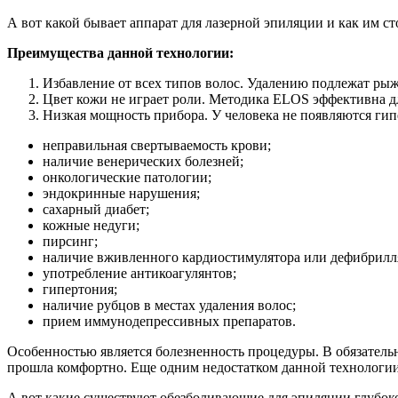
А вот какой бывает аппарат для лазерной эпиляции и как им сто
Преимущества данной технологии:
Избавление от всех типов волос. Удалению подлежат рыжи
Цвет кожи не играет роли. Методика ELOS эффективна дл
Низкая мощность прибора. У человека не появляются ги
неправильная свертываемость крови;
наличие венерических болезней;
онкологические патологии;
эндокринные нарушения;
сахарный диабет;
кожные недуги;
пирсинг;
наличие вживленного кардиостимулятора или дефибрилл
употребление антикоагулянтов;
гипертония;
наличие рубцов в местах удаления волос;
прием иммунодепрессивных препаратов.
Особенностью является болезненность процедуры. В обязате
прошла комфортно. Еще одним недостатком данной технологии 
А вот какие существуют обезболивающие для эпиляции глубоког