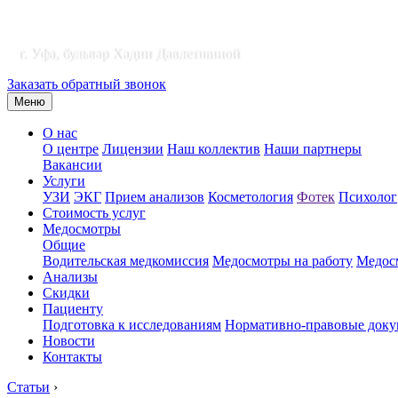
г. Уфа, бульвар Хадии Давлетшиной
Заказать обратный звонок
Меню
О нас
О центре
Лицензии
Наш коллектив
Наши партнеры
Вакансии
Услуги
УЗИ
ЭКГ
Прием анализов
Косметология
Фотек
Психолог
Стоимость услуг
Медосмотры
Общие
Водительская медкомиссия
Медосмотры на работу
Медосм
Анализы
Скидки
Пациенту
Подготовка к исследованиям
Нормативно-правовые док
Новости
Контакты
Статьи
›