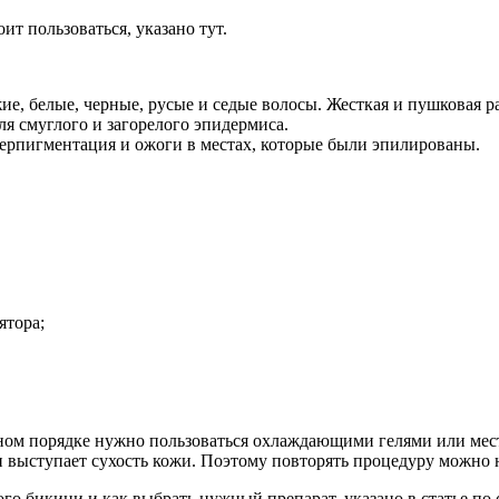
ит пользоваться, указано тут.
е, белые, черные, русые и седые волосы. Жесткая и пушковая ра
я смуглого и загорелого эпидермиса.
перпигментация и ожоги в местах, которые были эпилированы.
ятора;
льном порядке нужно пользоваться охлаждающими гелями или м
выступает сухость кожи. Поэтому повторять процедуру можно не
о бикини и как выбрать нужный препарат, указано в статье по 