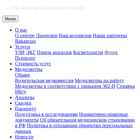
г. Уфа, бульвар Хадии Давлетшиной
Меню
О нас
О центре
Лицензии
Наш коллектив
Наши партнеры
Вакансии
Услуги
УЗИ
ЭКГ
Прием анализов
Косметология
Фотек
Психолог
Стоимость услуг
Медосмотры
Общие
Водительская медкомиссия
Медосмотры на работу
Медосмотры в соответствии с приказом 302-Н
Справка
086/у
Анализы
Скидки
Пациенту
Подготовка к исследованиям
Нормативно-правовые
документы
Об обязательном медицинском страховании
в РФ
Политика в отношении обработки персональных
данных
Новости