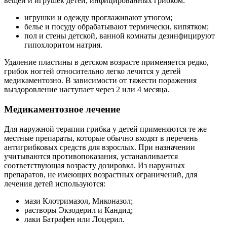
вещей и игрушек детей, инфицированных грибком:
игрушки и одежду проглаживают утюгом;
белье и посуду обрабатывают термически, кипятком;
пол и стены детской, ванной комнаты дезинфицируют
гипохлоритом натрия.
Удаление пластины в детском возрасте применяется редко,
грибок ногтей относительно легко лечится у детей
медикаментозно. В зависимости от тяжести поражения
выздоровление наступает через 2 или 4 месяца.
Медикаментозное лечение
Для наружной терапии грибка у детей применяются те же
местные препараты, которые обычно входят в перечень
антигрибковых средств для взрослых. При назначении
учитываются противопоказания, устанавливается
соответствующая возрасту дозировка. Из наружных
препаратов, не имеющих возрастных ограничений, для
лечения детей используются:
мази Клотримазол, Миконазол;
растворы Экзодерил и Кандид;
лаки Батрафен или Лоцерил.