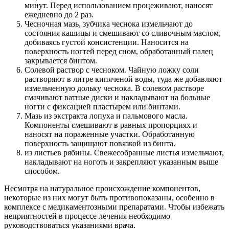
минут. Перед использованием процеживают, наносят
ежедневно до 2 раз.
Чесночная мазь, зубчика чеснока измельчают до
состояния кашицы и смешивают со сливочным маслом,
добиваясь густой консистенции. Наносится на
поверхность ногтей перед сном, обработанный палец
закрывается бинтом.
Солевой раствор с чесноком. Чайную ложку соли
растворяют в литре кипяченой воды, туда же добавляют
измельченную дольку чеснока. В солевом растворе
смачивают ватные диски и накладывают на больные
ногти с фиксацией пластырем или бинтами.
Мазь из экстракта лопуха и пальмового масла.
Компоненты смешивают в равных пропорциях и
наносят на пораженные участки. Обработанную
поверхность защищают повязкой из бинта.
из листьев рябины. Свежесобранные листья измельчают,
накладывают на ноготь и закрепляют указанным выше
способом.
Несмотря на натуральное происхождение компонентов,
некоторые из них могут быть противопоказаны, особенно в
комплексе с медикаментозными препаратами. Чтобы избежать
неприятностей в процессе лечения необходимо
руководствоваться указаниями врача.