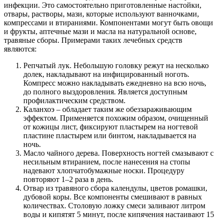
инфекции. Это самостоятельно приготовленные настойки,
отвары, растворы, мази, которые используют ванночками,
компрессами и втираниями. Компонентами могут быть овощи
и фрукты, аптечные мази и масла на натуральной основе,
травяные сборы. Примерами таких лечебных средств
являются:
Репчатый лук. Небольшую головку режут на несколько
долек, накладывают на инфицированный ноготь.
Компресс можно накладывать ежедневно на всю ночь,
до полного выздоровления. Является доступным
профилактическим средством.
Каланхоэ – обладает таким же обеззараживающим
эффектом. Применяется похожим образом, очищенный
от кожицы лист, фиксируют пластырем на ногтевой
пластине пластырем или бинтом, накладывается на
ночь.
Масло чайного дерева. Поверхность ногтей смазывают с
несильным втиранием, после нанесения на стопы
надевают хлопчатобумажные носки. Процедуру
повторяют 1–2 раза в день.
Отвар из травяного сбора календулы, цветов ромашки,
дубовой коры. Все компоненты смешивают в равных
количествах. Столовую ложку смеси заливают литром
воды и кипятят 5 минут, после кипячения настаивают 15