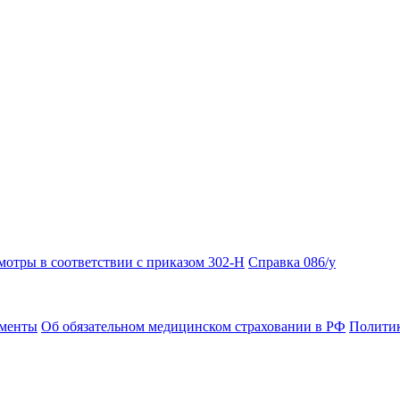
отры в соответствии с приказом 302-Н
Справка 086/у
ументы
Об обязательном медицинском страховании в РФ
Политик