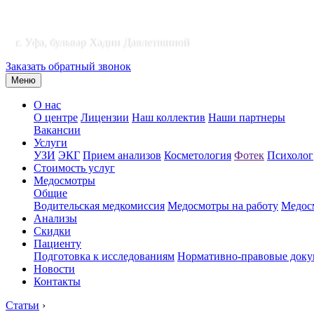
г. Уфа, бульвар Хадии Давлетшиной
Заказать обратный звонок
Меню
О нас
О центре
Лицензии
Наш коллектив
Наши партнеры
Вакансии
Услуги
УЗИ
ЭКГ
Прием анализов
Косметология
Фотек
Психолог
Стоимость услуг
Медосмотры
Общие
Водительская медкомиссия
Медосмотры на работу
Медосм
Анализы
Скидки
Пациенту
Подготовка к исследованиям
Нормативно-правовые док
Новости
Контакты
Статьи
›