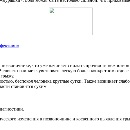
, «мурашки». Боль может быть настолько сильной, что приковывае
ффективно
 позвоночнике, что уже начинает снижать прочность межпозвон
Человек начинает чувствовать легкую боль в конкретном отделе
 грыжу.
остью, беспокоя человека круглые сутки. Также возникает слабо
асти становится сухим.
диагностики.
фического изменения в позвоночнике и косвенного выявления г