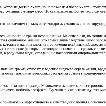
который достиг 25 лет, но не позже чем после 55 лет. Стоит от
зрастом лишь суммируются. По статистике наиболее часто случает
ся появлением грыжи: остеохондроза, сколиоза, анкилозирующе
 возникновению грыжи позвоночника. Многие люди, имеющие м
ытует ошибочное мнение, что грыжа лишь следствие иного забол
угов, которые накапливались на протяжении всей жизни.Существ
 генетические факторы, влияющие на появление грыжи, еще не 
ем, в роду были люди, страдающие патологиями опорно-двигател
явление грыжи, относятся: ведение сидячего образа жизни, вр
уга может повлиять имеющаяся застарелая травма в позвоночном
ет комплексного подхода. Медикаменты, такие как нестероидны
ожет иметь побочные эффекты. Врачами также рекомендуются ми
ты признают их эффективность в качестве дополнения к основно