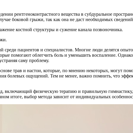
едении рентгеноконтрастного вещества в субдуральное простран
учае боковой грыжи, так как она не даст необходимых сведений
жение костной структуры и сужение канала позвоночника.
жи.
 среди пациентов и специалистов. Многие люди делятся опыто
рые помогают облегчить боль и уменьшить воспаление. Однако 
страняя саму проблему.
снове трав и настои, которые, по мнению некоторых, могут пом
ния болевых ощущений. Тем не менее, важно помнить, что эффек
д, включающий физическую терапию и правильную гимнастику, 
ном итоге, выбор метода зависит от индивидуальных особеннос