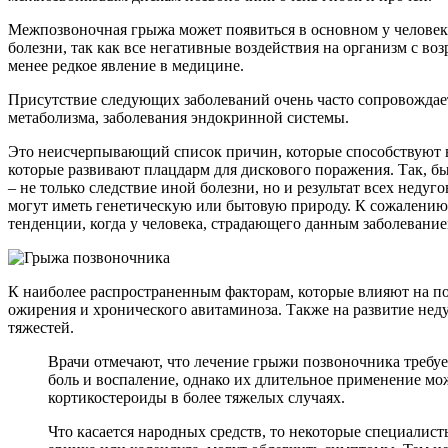
Межпозвоночная грыжа может появиться в основном у человека, 
болезни, так как все негативные воздействия на организм с во
менее редкое явление в медицине.
Присутствие следующих заболеваний очень часто сопровождает
метаболизма, заболевания эндокринной системы.
Это неисчерпывающий список причин, которые способствуют
которые развивают плацдарм для дискового поражения. Так, б
– не только следствие иной болезни, но и результат всех нед
могут иметь генетическую или бытовую природу. К сожалению,
тенденции, когда у человека, страдающего данным заболевани
К наиболее распространенным факторам, которые влияют на по
ожирения и хронического авитаминоза. Также на развитие нед
тяжестей.
Врачи отмечают, что лечение грыжи позвоночника требу
боль и воспаление, однако их длительное применение м
кортикостероиды в более тяжелых случаях.
Что касается народных средств, то некоторые специалис