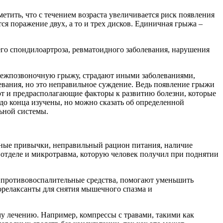
метить, что с течением возраста увеличивается риск появления
ся поражение двух, а то и трех дисков. Единичная грыжа –
го спондилоартроза, ревматоидного заболевания, нарушения
ежпозвоночную грыжу, страдают иными заболеваниями,
евания, но это неправильное суждение. Ведь появление грыжи
уют и предрасполагающие факторы к развитию болезни, которые
до конца изучены, но можно сказать об определенной
ьной системы.
едные привычки, неправильный рацион питания, наличие
 отделе и микротравма, которую человек получил при поднятии
е противовоспалительные средства, помогают уменьшить
орелаксанты для снятия мышечного спазма и
му лечению. Например, компрессы с травами, такими как