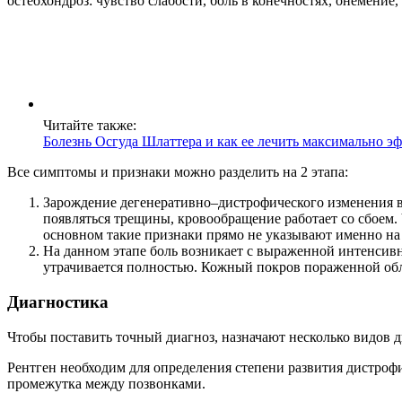
остеохондроз: чувство слабости, боль в конечностях, онемение
Читайте также:
Болезнь Осгуда Шлаттера и как ее лечить максимально э
Все симптомы и признаки можно разделить на 2 этапа:
Зарождение дегенеративно–дистрофического изменения в
появляться трещины, кровообращение работает со сбоем. 
основном такие признаки прямо не указывают именно на
На данном этапе боль возникает с выраженной интенсивн
утрачивается полностью. Кожный покров пораженной обл
Диагностика
Чтобы поставить точный диагноз, назначают несколько видов 
Рентген необходим для определения степени развития дистро
промежутка между позвонками.