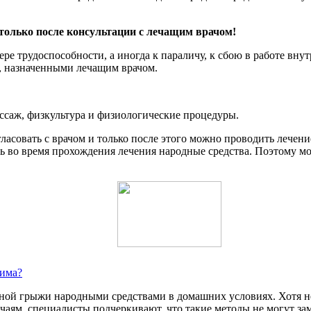
 только после консультации с лечащим врачом!
ере трудоспособности, а иногда к параличу, к сбою в работе вн
, назначенными лечащим врачом.
ассаж, физкультура и физиологические процедуры.
гласовать с врачом и только после этого можно проводить леч
ть во время прохождения лечения народные средства. Поэтому м
дима?
ной грыжи народными средствами в домашних условиях. Хотя 
 чаям, специалисты подчеркивают, что такие методы не могут