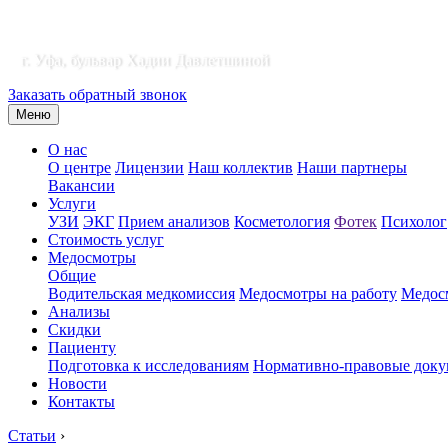
г. Уфа, бульвар Хадии Давлетшиной
Заказать обратный звонок
Меню
О нас
О центре
Лицензии
Наш коллектив
Наши партнеры
Вакансии
Услуги
УЗИ
ЭКГ
Прием анализов
Косметология
Фотек
Психолог
Стоимость услуг
Медосмотры
Общие
Водительская медкомиссия
Медосмотры на работу
Медосм
Анализы
Скидки
Пациенту
Подготовка к исследованиям
Нормативно-правовые док
Новости
Контакты
Статьи
›