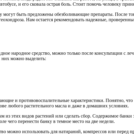
автобусе, и его сковала острая боль. Стоит помочь человеку при
ому могут быть предложены обезболивающие препараты. После того
теохондроза. Нам остается рекомендовать надежные, проверенны
дное народное средство, можно только после консультации с ле
и них можно выделить:
ющие и противовоспалительные характеристики. Понятно, что ни
нове любого растительного масла и даже в домашних условиях.
м из этих видов растений или сделать сбор. Содержимое банки з
ле чего перенести банку в темное место на две недели.
тво можно использовать для натираний, компрессов или перед п