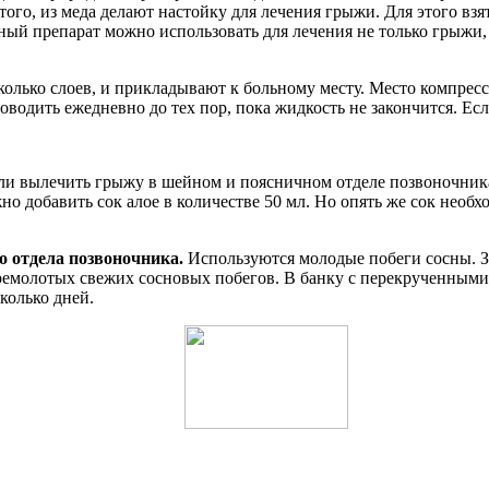
 того, из меда делают настойку для лечения грыжи. Для этого взя
одный препарат можно использовать для лечения не только грыжи
олько слоев, и прикладывают к больному месту. Место компресс
роводить ежедневно до тех пор, пока жидкость не закончится. Е
гли вылечить грыжу в шейном и поясничном отделе позвоночника
но добавить сок алое в количестве 50 мл. Но опять же сок необх
о отдела позвоночника.
Используются молодые побеги сосны. З
ремолотых свежих сосновых побегов. В банку с перекрученными 
колько дней.