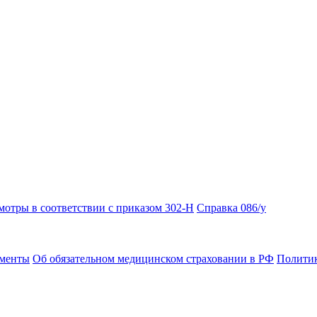
отры в соответствии с приказом 302-Н
Справка 086/у
ументы
Об обязательном медицинском страховании в РФ
Политик