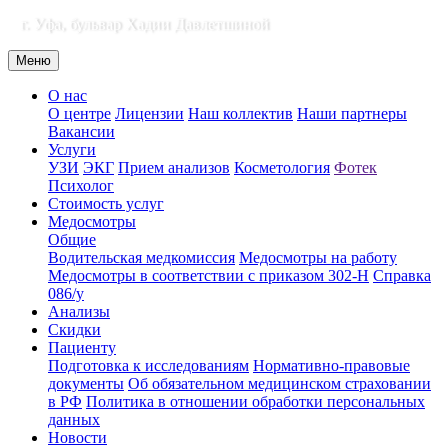
г. Уфа, бульвар Хадии Давлетшиной
Меню
О нас
О центре
Лицензии
Наш коллектив
Наши партнеры
Вакансии
Услуги
УЗИ
ЭКГ
Прием анализов
Косметология
Фотек
Психолог
Стоимость услуг
Медосмотры
Общие
Водительская медкомиссия
Медосмотры на работу
Медосмотры в соответствии с приказом 302-Н
Справка
086/у
Анализы
Скидки
Пациенту
Подготовка к исследованиям
Нормативно-правовые
документы
Об обязательном медицинском страховании
в РФ
Политика в отношении обработки персональных
данных
Новости