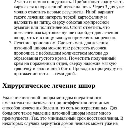
2 части и немного подсолить. Прибинтовать одну часть
картофеля к пораженной пятке на ночь. Через 3 дня уже
можно отметить первые результаты. Иной вариант
такого лечения: натереть теркой картофелину и
наложить на пятку, сверху обмотав компрессной
бумагой или полиэтиленом. Стоит отметить, что
позеленевшая картошка лучше подойдет для лечения
шпор, хоть и в пищу таковую применять запрещено.
Лечение прополисом. Сделать мазь для лечения
пяточной шпоры можно так: растереть кусочек
прополиса с небольшим количеством молока до
образования густого крема. Поместить полученный
крем на пораженный отдел, сверху наложив мягкую
тряпочку и эластичный бинт. Проводить процедуру на
протяжении пяти — семи дней.
Хирургическое лечение шпор
Удаление пяточной шпоры методом оперативного
вмешательства назначают при неэффективности иных
способов излечения болезни, то есть консервативных. Для
больного такое удаление пяточной шпоры имеет много
преимуществ. Так, это минимальный срок восстановления. В
некоторых случаях вернуться домой человек может уже на