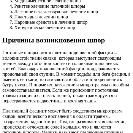
Медикаментозное лечение шпор
Рентгенолечение пяточной шпоры
Лазерное и ультразвуковое лечение шпор
Пластырь в лечении шпор
Народные средства в лечении шпор
Хирургическое лечение шпор
Причины возникновения шпор
Пяточные шпоры возникают на подошвенной фасции –
волокнистой ткани связки, которая выступает связующим
звеном между пяточной костью и головками плюсневых
костей. Благодаря подошвенной фасции, поддерживается
продольный свод ступни. В момент ходьбы или бега фасция, а
именно, ее ткани, натягиваются в области прикрепления к
бугру пятки. В норме их натяжение и микротравмы способны
самовосстанавливаться. Если же происходит постоянная
травматизация их, то есть тканей, также травмируется и
перестраивается надкостница и костная ткань.
Плантарный фасциит может быть следствием микротравм
связок, асептического воспаления в области травмы,
раздражения надкостницы. Там, где развивается воспаление,
происходит отложение солей кальция, что и является
пяточной шпорой. Медики называют следующие причины