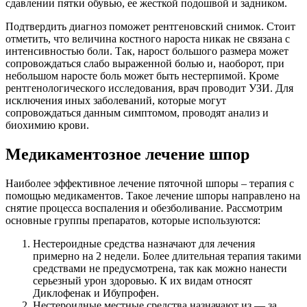
сдавлении пятки обувью, ее жесткой подошвой и задником.
Подтвердить диагноз поможет рентгеновский снимок. Стоит
отметить, что величина костного нароста никак не связана с
интенсивностью боли. Так, нарост большого размера может
сопровождаться слабо выраженной болью и, наоборот, при
небольшом наросте боль может быть нестерпимой. Кроме
рентгенологического исследования, врач проводит УЗИ. Для
исключения иных заболеваний, которые могут
сопровождаться данным симптомом, проводят анализ и
биохимию крови.
Медикаментозное лечение шпор
Наиболее эффективное лечение пяточной шпоры – терапия с
помощью медикаментов. Такое лечение шпоры направлено на
снятие процесса воспаления и обезболивание. Рассмотрим
основные группы препаратов, которые используются:
Нестероидные средства назначают для лечения
примерно на 2 недели. Более длительная терапия такими
средствами не предусмотрена, так как можно нанести
серьезный урон здоровью. К их видам относят
Диклофенак и Ибупрофен.
Нестероидные местные средства назначают из — за