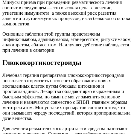
Минусы приема при проведении ревматического лечения
состоят в следующем — это высокая цена за лечение,
угнетение иммунитета, а также высокий риск развития
аллергии и аутоиммунных процессов, из-за белкового состава
компонентов.
Основные таблетки этой группы представлены
инфликсимабом, адалимумабом, этанерсептом, ритуксимабом,
анакинратом, абатасептом. Наилучшее действие наблюдается
при лечении в санатории.
Глюкокортикостероиды
Лечебная терапия препаратами глюкококортикостероидами
позволяет затормозить патогенез образования новых
воспаленных клеток путем блокады цитокинов и
простагландинов. Лекарства обладают ярко выраженным и
быстрым эффектом, но сами не могут заменить основное
лечение и назначаются совместно с БПВП, главным образом
метотрексатом. Минус таких препаратов состоит в том, что
они вызывают череду последствий, которая пропорциональна
дозе вещества.
Для лечения ревматического артрита эти средства назначают
системно и локально. Системно — это таблетки для приема