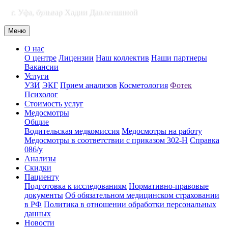
г. Уфа, бульвар Хадии Давлетшиной
Меню
О нас
О центре
Лицензии
Наш коллектив
Наши партнеры
Вакансии
Услуги
УЗИ
ЭКГ
Прием анализов
Косметология
Фотек
Психолог
Стоимость услуг
Медосмотры
Общие
Водительская медкомиссия
Медосмотры на работу
Медосмотры в соответствии с приказом 302-Н
Справка
086/у
Анализы
Скидки
Пациенту
Подготовка к исследованиям
Нормативно-правовые
документы
Об обязательном медицинском страховании
в РФ
Политика в отношении обработки персональных
данных
Новости