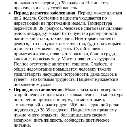
повышается вечером до 38 градусов. Начинается
практически сразу сухой кашель.
Период развития заболевания
. Период может длиться
до 2 недель. Состояние пациента ухудшается по
нарастающей на протяжении недели. Температура
держится 38-39 градусов. Человек испытывает сильный
озноб, лихорадку, может быть чувство растерянности,
панические атаки, тахикардия. Некоторые пациенты
делятся, что наступает такое чувство, будто ты умираешь
и ничего не можешь поделать. Сухой кашель с
примесями крови, появляется одышка, боли в груди,
ключице, по всему телу. Могут появляться судороги.
Полное отсутствие аппетита, тошнота. Слабость и
общее недомогание повышается, человеку тяжело
удовлетворять насущные потребности, даже ходьба в
туалет – это большая трудность. Пациент нуждается в
повышенном уходе.
Период восстановления
. Может начаться примерно со
второй недели и длиться несколько недель. Температура
постепенно приходит в норму, но может иметь
амплитудный характер день 36,6, на следующий резко
подняться до 38,39 градусов. Пациенту по прежнему
нужно много отдыхать, больше дышать свежим
воздухом, пить жидкость, соблюдать диетическое
питание.