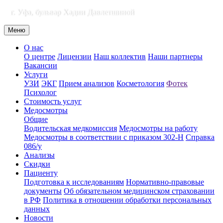
г. Уфа, бульвар Хадии Давлетшиной
Меню
О нас
О центре
Лицензии
Наш коллектив
Наши партнеры
Вакансии
Услуги
УЗИ
ЭКГ
Прием анализов
Косметология
Фотек
Психолог
Стоимость услуг
Медосмотры
Общие
Водительская медкомиссия
Медосмотры на работу
Медосмотры в соответствии с приказом 302-Н
Справка
086/у
Анализы
Скидки
Пациенту
Подготовка к исследованиям
Нормативно-правовые
документы
Об обязательном медицинском страховании
в РФ
Политика в отношении обработки персональных
данных
Новости