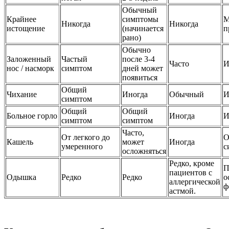
Обычный
Крайнее
симптомы
М
Никогда
Никогда
истощение
(начинается
п
рано)
Обычно
Заложенный
Частый
после 3-4
Часто
И
нос / насморк
симптом
дней может
появиться
Общий
Чихание
Иногда
Обычный
И
симптом
Общий
Общий
Больное горло
Иногда
И
симптом
симптом
Часто,
От легкого до
О
Кашель
может
Иногда
умеренного
с
осложняться
Редко, кроме
П
пациентов с
Одышка
Редко
Редко
о
аллергической
ф
астмой.