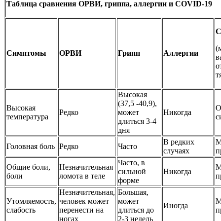
Таблица сравнения
ОРВИ, гриппа, аллергии и COVID-19
C
(
Симптом
ы
ОРВИ
Грипп
Аллергии
в
о
т
Высокая
(37,5 -40,9),
Высокая
О
Редко
может
Никогда
температура
с
длиться 3-4
дня
В редких
М
Головная боль
Редко
Часто
случаях
п
Часто, в
Общие боли,
Незначительная
М
сильной
Никогда
боли
ломота в теле
п
форме
Незначительная,
Большая,
Утомляемость,
человек может
может
М
Иногда
слабость
перенести на
длиться до
п
ногах
2-3 недель