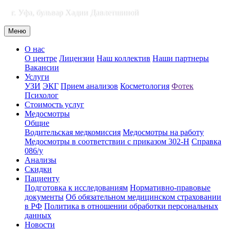
г. Уфа, бульвар Хадии Давлетшиной
Меню
О нас
О центре
Лицензии
Наш коллектив
Наши партнеры
Вакансии
Услуги
УЗИ
ЭКГ
Прием анализов
Косметология
Фотек
Психолог
Стоимость услуг
Медосмотры
Общие
Водительская медкомиссия
Медосмотры на работу
Медосмотры в соответствии с приказом 302-Н
Справка
086/у
Анализы
Скидки
Пациенту
Подготовка к исследованиям
Нормативно-правовые
документы
Об обязательном медицинском страховании
в РФ
Политика в отношении обработки персональных
данных
Новости