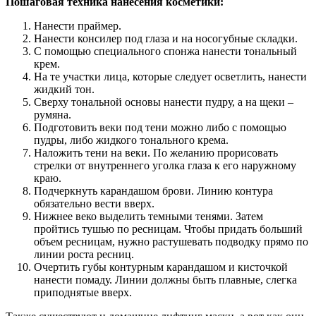
Пошаговая техника нанесения косметики:
Нанести праймер.
Нанести консилер под глаза и на носогубные складки.
С помощью специального спонжа нанести тональный
крем.
На те участки лица, которые следует осветлить, нанести
жидкий тон.
Сверху тональной основы нанести пудру, а на щеки –
румяна.
Подготовить веки под тени можно либо с помощью
пудры, либо жидкого тонального крема.
Наложить тени на веки. По желанию прорисовать
стрелки от внутреннего уголка глаза к его наружному
краю.
Подчеркнуть карандашом брови. Линию контура
обязательно вести вверх.
Нижнее веко выделить темными тенями. Затем
пройтись тушью по ресницам. Чтобы придать больший
объем ресницам, нужно растушевать подводку прямо по
линии роста ресниц.
Очертить губы контурным карандашом и кисточкой
нанести помаду. Линии должны быть плавные, слегка
приподнятые вверх.