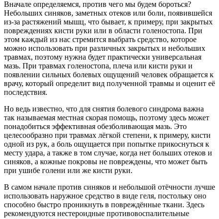
Вначале определяемся, против чего мы будем бороться?
Небольших синяков, заметных отеков или боли, появившейся
из-за растяжений мышц, что бывает, к примеру, при закрытых
повреждениях кисти руки или в области голеностопа. При
этом каждый из нас стремится выбрать средство, которое
можно использовать при различных закрытых и небольших
травмах, поэтому нужна будет практически универсальная
мазь. При травмах голеностопа, плеча или кисти руки и
появлении сильных болевых ощущений человек обращается к
врачу, который определит вид полученной травмы и оценит её
последствия.
Но ведь известно, что для снятия болевого синдрома важна
так называемая местная скорая помощь, поэтому здесь может
понадобиться эффективная обезболивающая мазь. Это
целесообразно при травмах лёгкой степени, к примеру, кисти
одной из рук, а боль ощущается при попытке прикоснуться к
месту удара, а также в том случае, когда нет больших отеков и
синяков, а кожные покровы не повреждены, что может быть
при ушибе голени или же кисти руки.
В самом начале против синяков и небольшой отёчности лучше
использовать наружное средство в виде геля, постольку оно
способно быстро проникнуть в повреждённые ткани. Здесь
рекомендуются нестероидные противовоспалительные