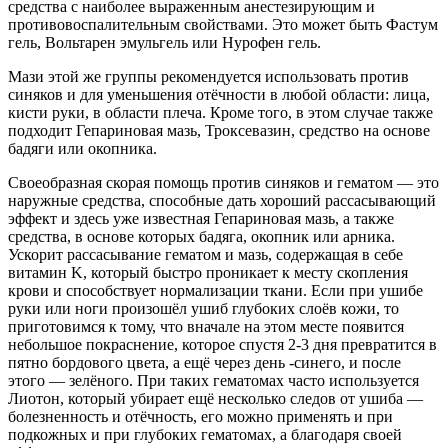
средства с наиболее выраженным анестезирующим и
противовоспалительным свойствами. Это может быть Фастум
гель, Вольтарен эмульгель или Нурофен гель.
Мази этой же группы рекомендуется использовать против
синяков и для уменьшения отёчности в любой области: лица,
кисти руки, в области плеча. Кроме того, в этом случае также
подходит Гепариновая мазь, Троксевазин, средство на основе
бадяги или окопника.
Своеобразная скорая помощь против синяков и гематом — это
наружные средства, способные дать хороший рассасывающий
эффект и здесь уже известная Гепариновая мазь, а также
средства, в основе которых бадяга, окопник или арника.
Ускорит рассасывание гематом и мазь, содержащая в себе
витамин K, который быстро проникает к месту скопления
крови и способствует нормализации ткани. Если при ушибе
руки или ноги произошёл ушиб глубоких слоёв кожи, то
приготовимся к тому, что вначале на этом месте появится
небольшое покраснение, которое спустя 2-3 дня превратится в
пятно бордового цвета, а ещё через день -синего, и после
этого — зелёного. При таких гематомах часто используется
Лиотон, который убирает ещё несколько следов от ушиба —
болезненность и отёчность, его можно применять и при
подкожных и при глубоких гематомах, а благодаря своей