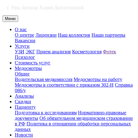
г. Уфа, бульвар Хадии Давлетшиной
Меню
О нас
О центре
Лицензии
Наш коллектив
Наши партнеры
Вакансии
Услуги
УЗИ
ЭКГ
Прием анализов
Косметология
Фотек
Психолог
Стоимость услуг
Медосмотры
Общие
Водительская медкомиссия
Медосмотры на работу
Медосмотры в соответствии с приказом 302-Н
Справка
086/у
Анализы
Скидки
Пациенту
Подготовка к исследованиям
Нормативно-правовые
документы
Об обязательном медицинском страховании
в РФ
Политика в отношении обработки персональных
данных
Новости