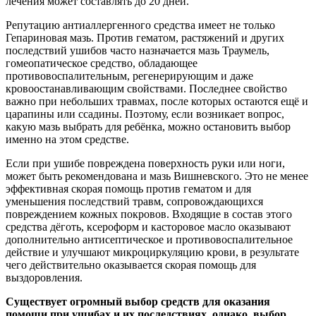
лечения может составлять до 20 дней.
Репутацию антиаллергенного средства имеет не только
Гепариновая мазь. Против гематом, растяжений и других
последствий ушибов часто назначается мазь Траумель,
гомеопатическое средство, обладающее
противовоспалительным, регенерирующим и даже
кровоостанавливающим свойствами. Последнее свойство
важно при небольших травмах, после которых остаются ещё и
царапины или ссадины. Поэтому, если возникает вопрос,
какую мазь выбрать для ребёнка, можно остановить выбор
именно на этом средстве.
Если при ушибе повреждена поверхность руки или ноги,
может быть рекомендована и мазь Вишневского. Это не менее
эффективная скорая помощь против гематом и для
уменьшения последствий травм, сопровождающихся
повреждением кожных покровов. Входящие в состав этого
средства дёготь, ксероформ и касторовое масло оказывают
дополнительно антисептическое и противовоспалительное
действие и улучшают микроциркуляцию крови, в результате
чего действительно оказывается скорая помощь для
выздоровления.
Существует огромный выбор средств для оказания
помощи при ушибах и их последствиях, однако, выбор