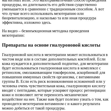
магнитных волн. Это малотравматичный способ проведения
процедуры, но длительность его действия существенно
уменьшается в сравнении с традиционным способом. А вот
что лучше всего использовать мезотерапию или
биоревитализацию, и насколько та или иная процедура
эффективна, изложено здесь.
На видео – безинъекционная методика проведения
мезотерапии:
Препараты на основе гиалуроновой кислоты
Гиалуроновой кислота в мезотерапии может использоваться в
чистом виде или в составе дополнительных коктейлей. Если
кожа нуждается в дополнительной подпитке, для мезотерапии
будет использоваться гиалуроновая кислота в комплексе с
ретинолом, омолаживающим токоферолом, аскорбинкой для
повышения иммунных свойств организма, с витаминами
группы В. Если есть риск возникновения осложнений или у
человека очень чувствительная кожа, гиалуроновую кислоту
вводят с пептидами, которые ускоряют процесс регенерации
кожи и позволяют легче переносить механическое
воздействие на нее. Также вам будет полезно узнать о том, как
проводится мезотерапия витамином с и какого результата
можно добиться от такой процедуры.