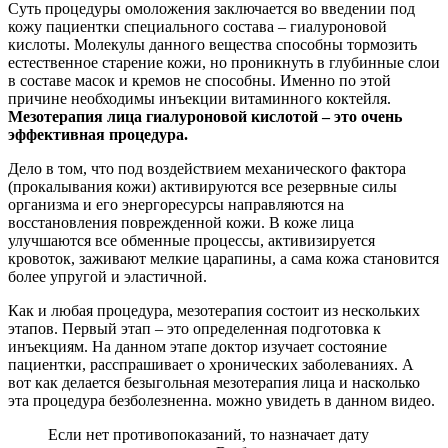
Суть процедуры омоложения заключается во введении под
кожу пациентки специального состава – гиалуроновой
кислоты. Молекулы данного вещества способны тормозить
естественное старение кожи, но проникнуть в глубинные слои
в составе масок и кремов не способны. Именно по этой
причине необходимы инъекции витаминного коктейля.
Мезотерапия лица гиалуроновой кислотой – это очень
эффективная процедура.
Дело в том, что под воздействием механического фактора
(прокалывания кожи) активируются все резервные силы
организма и его энергоресурсы направляются на
восстановления поврежденной кожи. В коже лица
улучшаются все обменные процессы, активизируется
кровоток, заживают мелкие царапины, а сама кожа становится
более упругой и эластичной.
Как и любая процедура, мезотерапия состоит из нескольких
этапов. Первый этап – это определенная подготовка к
инъекциям. На данном этапе доктор изучает состояние
пациентки, расспрашивает о хронических заболеваниях. А
вот как делается безыгольная мезотерапия лица и насколько
эта процедура безболезненна. можно увидеть в данном видео.
Если нет противопоказаний, то назначает дату