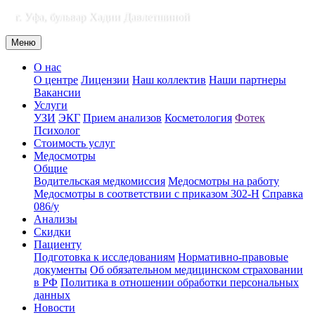
г. Уфа, бульвар Хадии Давлетшиной
Меню
О нас
О центре
Лицензии
Наш коллектив
Наши партнеры
Вакансии
Услуги
УЗИ
ЭКГ
Прием анализов
Косметология
Фотек
Психолог
Стоимость услуг
Медосмотры
Общие
Водительская медкомиссия
Медосмотры на работу
Медосмотры в соответствии с приказом 302-Н
Справка
086/у
Анализы
Скидки
Пациенту
Подготовка к исследованиям
Нормативно-правовые
документы
Об обязательном медицинском страховании
в РФ
Политика в отношении обработки персональных
данных
Новости