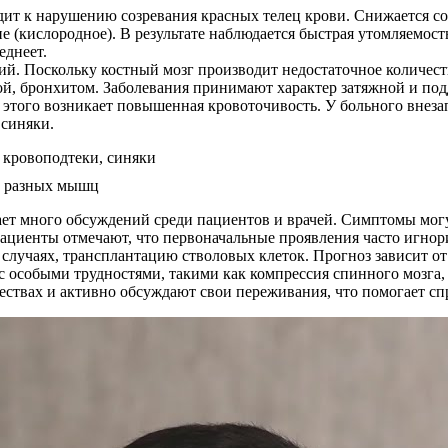
ит к нарушению созревания красных телец крови. Снижается со
ие (кислородное). В результате наблюдается быстрая утомляемо
еднеет.
й. Поскольку костный мозг производит недостаточное количеств
ой, бронхитом. Заболевания принимают характер затяжной и по
 этого возникает повышенная кровоточивость. У больного внеза
 синяки.
т много обсуждений среди пациентов и врачей. Симптомы могут 
иенты отмечают, что первоначальные проявления часто игнори
лучаях, трансплантацию стволовых клеток. Прогноз зависит от 
 особыми трудностями, такими как компрессия спинного мозга, 
ствах и активно обсуждают свои переживания, что помогает спр