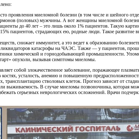
влено:
асто проявления миеломной болезни (в том числе и шейного отд
гормонов (половых) мужчины. А вот женщины миеломной болезн
Пациенты до 40 лет – это лишь около 1% пациентов. Такую карт
15% пациентов, страдающих ею, родные люди. Такое развитие в
еств, снижает иммунитет, а это ведет к образованию болезнет
 ликвидаторов катасрофы на ЧАЭС. Также — у пациентов, прош
отники химической и горнодобывающей промышленности. Упомян
тарт» опухоли, вызывая симптомы миеломы.
вляет собой злокачественное заболевание, поражающее плазмати
 в костях, усталость, анемию и повышенную предрасположеннос
х, трансплантацию стволовых клеток. Прогноз зависит от стади
ли выживаемость. В случае миеломы позвоночника, которая мож
избежать серьезных неврологических осложнений. Врачи подчер