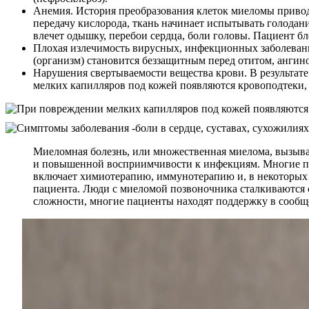
Анемия. История преобразования клеток миеломы привод
передачу кислорода, ткань начинает испытывать голодан
влечет одышку, перебои сердца, боли головы. Пациент бл
Плохая излечимость вирусных, инфекционных заболевани
(организм) становится беззащитным перед отитом, ангин
Нарушения свертываемости вещества крови. В результате
мелких капилляров под кожей появляются кровоподтеки,
Миеломная болезнь, или множественная миелома, вызывае
и повышенной восприимчивости к инфекциям. Многие пац
включает химиотерапию, иммунотерапию и, в некоторых с
пациента. Люди с миеломой позвоночника сталкиваются с
сложности, многие пациенты находят поддержку в сообще