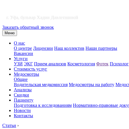
г. Уфа, бульвар Хадии Давлетшиной
Заказать обратный звонок
Меню
О нас
О центре
Лицензии
Наш коллектив
Наши партнеры
Вакансии
Услуги
УЗИ
ЭКГ
Прием анализов
Косметология
Фотек
Психолог
Стоимость услуг
Медосмотры
Общие
Водительская медкомиссия
Медосмотры на работу
Медосм
Анализы
Скидки
Пациенту
Подготовка к исследованиям
Нормативно-правовые док
Новости
Контакты
Статьи
›