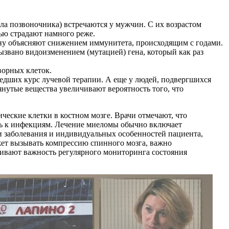
ела позвоночника) встречаются у мужчин. С их возрастом
ью страдают намного реже.
ину объясняют снижением иммунитета, происходящим с годами.
ызвано видоизменением (мутацией) гена, который как раз
ворных клеток.
едших курс лучевой терапии. А еще у людей, подвергшихся
утые вещества увеличивают вероятность того, что
ческие клетки в костном мозге. Врачи отмечают, что
ть к инфекциям. Лечение миеломы обычно включает
и заболевания и индивидуальных особенностей пациента,
ет вызывать компрессию спинного мозга, важно
кивают важность регулярного мониторинга состояния