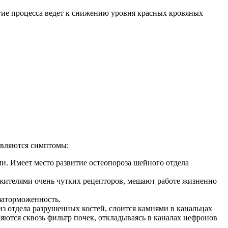
итие процесса ведет к снижению уровня красных кровяных
являются симптомы:
ми. Имеет место развитие остеопороза шейного отдела
ажителями очень чутких рецепторов, мешают работе жизненно
заторможенность.
 отдела разрушенных костей, слоится камнями в канальцах
ются сквозь фильтр почек, откладываясь в каналах нефронов