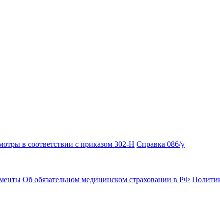
отры в соответствии с приказом 302-Н
Справка 086/у
ументы
Об обязательном медицинском страховании в РФ
Политик