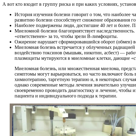
А вот кто входит в группу риска и при каких условиях, устано
История изучения болезни говорит о том, что наиболее ч
развитию болезни способствует снижение образования 
Наиболее подвержены люди, достигшие 40 лет и более. 
Миеломной болезни благоприятствует наследственность. 
«ответственен» за то, чтобы зрели В-лимфоциты.
Ожирение нарушает сформировавшийся оборот (обмен) вещ
Миеломная болезнь встречается у облученных радиацией
воздействию токсинов (мышьяк, никотин, асбест) — раб
плазмоциты мутируются в миеломные клетки, дающие «с
Миеломная болезнь, или множественная миелома, предста
симптомы могут варьироваться, но часто включают боль
химиотерапию, таргетную терапию и, в некоторых случая
однако современные методы лечения значительно улучши
своевременно проводить диагностику и лечение, чтобы 
пациента и индивидуального подхода к терапии.