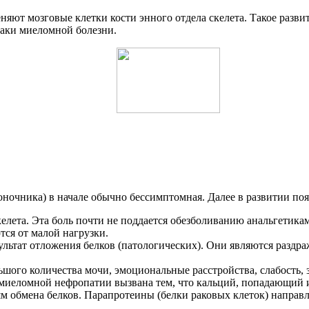
няют мозговые клетки кости энного отдела скелета. Такое разв
таки миеломной болезни.
оночника) в начале обычно бессимптомная. Далее в развитии по
келета. Эта боль почти не поддается обезболиванию анальгетика
тся от малой нагрузки.
ультат отложения белков (патологических). Они являются раздр
ьшого количества мочи, эмоциональные расстройства, слабость, 
иеломной нефропатии вызвана тем, что кальций, попадающий из
 обмена белков. Парапротеины (белки раковых клеток) направля