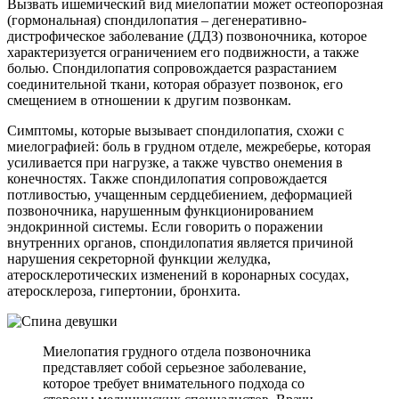
Вызвать ишемический вид миелопатии может остеопорозная
(гормональная) спондилопатия – дегенеративно-
дистрофическое заболевание (ДДЗ) позвоночника, которое
характеризуется ограничением его подвижности, а также
болью. Спондилопатия сопровождается разрастанием
соединительной ткани, которая образует позвонок, его
смещением в отношении к другим позвонкам.
Симптомы, которые вызывает спондилопатия, схожи с
миелографией: боль в грудном отделе, межреберье, которая
усиливается при нагрузке, а также чувство онемения в
конечностях. Также спондилопатия сопровождается
потливостью, учащенным сердцебиением, деформацией
позвоночника, нарушенным функционированием
эндокринной системы. Если говорить о поражении
внутренних органов, спондилопатия является причиной
нарушения секреторной функции желудка,
атеросклеротических изменений в коронарных сосудах,
атеросклероза, гипертонии, бронхита.
Миелопатия грудного отдела позвоночника
представляет собой серьезное заболевание,
которое требует внимательного подхода со