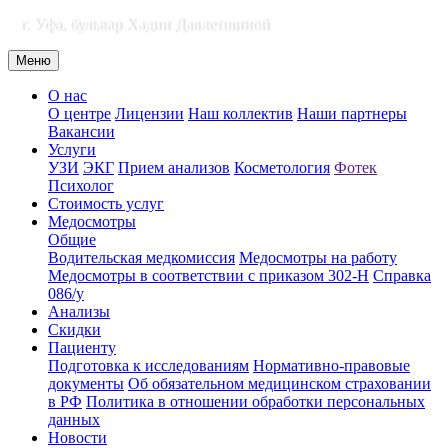
г. Уфа, бульвар Хадии Давлетшиной
Меню
О нас
О центре
Лицензии
Наш коллектив
Наши партнеры
Вакансии
Услуги
УЗИ
ЭКГ
Прием анализов
Косметология
Фотек
Психолог
Стоимость услуг
Медосмотры
Общие
Водительская медкомиссия
Медосмотры на работу
Медосмотры в соответствии с приказом 302-Н
Справка
086/у
Анализы
Скидки
Пациенту
Подготовка к исследованиям
Нормативно-правовые
документы
Об обязательном медицинском страховании
в РФ
Политика в отношении обработки персональных
данных
Новости