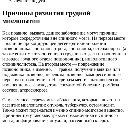
Лечение недуга
Причины развития грудной
миелопатии
Как правило, вызвать данное заболевание могут причины,
которые сосредоточены вне спинного мозга. На первом месте
– наличие провоцирующей дегенеративной болезни
позвоночника: спондилоартроза, спондилеза, остеохондроза (а
также если имеется остеопороз грудного отдела позвоночника
и лордоз грудного отдела позвоночника), инволютивного
спондилолистеза. На втором месте — повреждение
позвоночника, а именно, — травма: получение вывиха или
подвывиха позвонка, перелома позвонка, компрессионного
перелома позвоночника. На третьем месте – патологическое
изменение мозга вследствие сосудистой болезни: тромбоза
сосудов, атеросклероза.
Самые менее встречаемые заболевания, которые влияют на
развитие миелопатии: опухоль, туберкулез, остеомиелит.
Также может поражаться именно спинно-мозговое вещество.
Причины тому таковые: травма позвоночника и спинного
мозга, инфицирование, опухоли, рассеянный склероз.