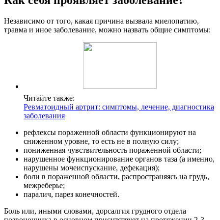
Как себя проявляет заболевание?
Независимо от того, какая причина вызвала миелопатию,
травма и иное заболевание, можно назвать общие симптомы:
Читайте также:
Ревматоидный артрит: симптомы, лечение, диагностика
заболевания
рефлексы пораженной области функционируют на
сниженном уровне, то есть не в полную силу;
пониженная чувствительность пораженной области;
нарушенное функционирование органов таза (а именно,
нарушены мочеиспускание, дефекация);
боли в пораженной области, распространяясь на грудь,
межреберье;
паралич, парез конечностей.
Боль или, иными словами, дорсалгия грудного отдела
позвоночника в основном присутствует на протяжении 2-3