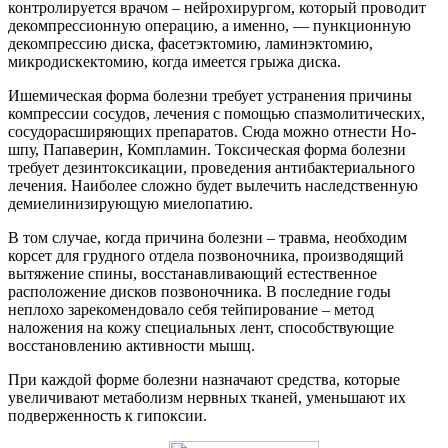
контролируется врачом – нейрохирургом, который проводит
декомпрессионную операцию, а именно, — пункционную
декомпрессию диска, фасетэктомию, ламинэктомию,
микродискектомию, когда имеется грыжа диска.
Ишемическая форма болезни требует устранения причины
компрессии сосудов, лечения с помощью спазмолитических,
сосудорасширяющих препаратов. Сюда можно отнести Но-
шпу, Папаверин, Компламин. Токсическая форма болезни
требует дезинтоксикации, проведения антибактериального
лечения. Наиболее сложно будет вылечить наследственную
демиелинизирующую миелопатию.
В том случае, когда причина болезни – травма, необходим
корсет для грудного отдела позвоночника, производящий
вытяжение спины, восстанавливающий естественное
расположение дисков позвоночника. В последние годы
неплохо зарекомендовало себя тейпирование – метод
наложения на кожу специальных лент, способствующие
восстановлению активности мышц.
При каждой форме болезни назначают средства, которые
увеличивают метаболизм нервных тканей, уменьшают их
подверженность к гипоксии.