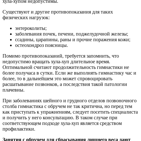
хула-хупом недопустимы.
Существуют и другие противопоказания для таких
физических нагрузок:
энтероколиты;
заболевания почек, печени, поджелудочной железы;
ссадины, царапины, раны и прочие поражения кожи;
остеохондроз поясницы.
Помимо противопоказаний, требуется запомнить, что
недопустимо вращать хула-хуп длительное время.
Оптимальной считают продолжительность гимнастики не
более получаса в сутки. Если же выполнять гимнастику час и
более, то в дальнейшем это может спровоцировать
расшатывание позвонков, а последствия такой патологии
плачевны.
При заболеваниях шейного и грудного отделов позвоночного
столба гимнастика с обручем не так критична, но перед тем
как приступать к упражнениям, следует посетить специалиста
и получить у него консультацию. В таком случае при
соответствующем подходе хула-хуп является средством
профилактики.
Занятия с обручем для сбрасывания лишнего веса дают