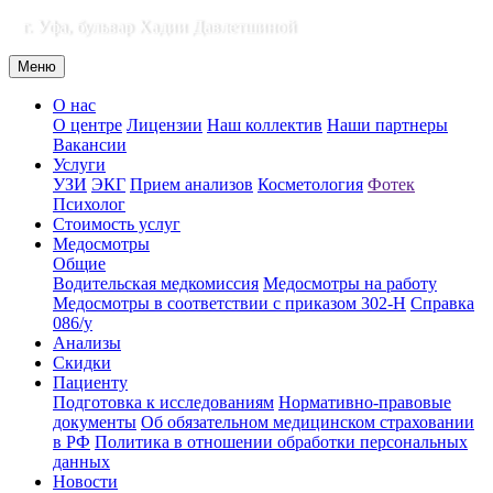
г. Уфа, бульвар Хадии Давлетшиной
Меню
О нас
О центре
Лицензии
Наш коллектив
Наши партнеры
Вакансии
Услуги
УЗИ
ЭКГ
Прием анализов
Косметология
Фотек
Психолог
Стоимость услуг
Медосмотры
Общие
Водительская медкомиссия
Медосмотры на работу
Медосмотры в соответствии с приказом 302-Н
Справка
086/у
Анализы
Скидки
Пациенту
Подготовка к исследованиям
Нормативно-правовые
документы
Об обязательном медицинском страховании
в РФ
Политика в отношении обработки персональных
данных
Новости