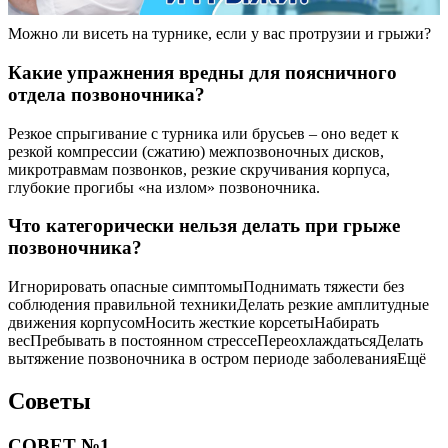
Можно ли висеть на турнике, если у вас протрузии и грыжи?
Какие упражнения вредны для поясничного
отдела позвоночника?
Резкое спрыгивание с турника или брусьев – оно ведет к
резкой компрессии (сжатию) межпозвоночных дисков,
микротравмам позвонков, резкие скручивания корпуса,
глубокие прогибы «на излом» позвоночника.
Что категорически нельзя делать при грыже
позвоночника?
Игнорировать опасные симптомыПоднимать тяжести без
соблюдения правильной техникиДелать резкие амплитудные
движения корпусомНосить жесткие корсетыНабирать
весПребывать в постоянном стрессеПереохлаждатьсяДелать
вытяжение позвоночника в остром периоде заболеванияЕщё
Советы
СОВЕТ №1