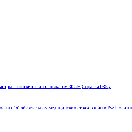
отры в соответствии с приказом 302-Н
Справка 086/у
ументы
Об обязательном медицинском страховании в РФ
Политик