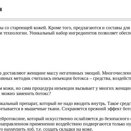
н
бы со стареющей кожей. Кроме того, предлагаются и составы д
и технологии. Уникальный набор ингредиентов позволяет обесп
ла доставляют женщине массу негативных эмоций. Многочислен
ивных методик считалась инъекция ботокса – средства, воздей
м кожи, но сама процедура инъекции вызывает у многих женщин 
м можно заменить ботокс?
альный препарат, который не надо вводить внутрь. Такое средс
питывается в мышечные ткани. Сохраняется прежний эффект бото
ейротоксине, который искусственно ослабляется до безопасного 
ри направленном применении воздействию подвергаются только
 нахмурить лоб, т.е. создать складки на коже.