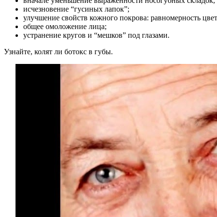
вначале уменьшение выраженности носогубных складок, а 
исчезновение “гусиных лапок”;
улучшение свойств кожного покрова: равномерность цвета
общее омоложение лица;
устранение кругов и “мешков” под глазами.
Узнайте, колят ли ботокс в губы.