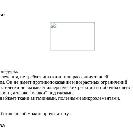
а:
оцедуры.
 лечения, не требует инъекции или рассечния тканей.
ным. Он не имеет противопоказаний и возрастных ограничений.
рактически не вызывает аллергических реакций и побочных дейс
ости, а также “мешки” под глазами.
снабжает ткани витаминами, полезными микроэлементами.
ботокс в лоб можно прочитать тут.
ва