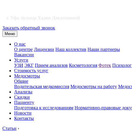
г. Уфа, бульвар Хадии Давлетшиной
Заказать обратный звонок
Меню
О нас
О центре
Лицензии
Наш коллектив
Наши партнеры
Вакансии
Услуги
УЗИ
ЭКГ
Прием анализов
Косметология
Фотек
Психолог
Стоимость услуг
Медосмотры
Общие
Водительская медкомиссия
Медосмотры на работу
Медосм
Анализы
Скидки
Пациенту
Подготовка к исследованиям
Нормативно-правовые док
Новости
Контакты
Статьи
›