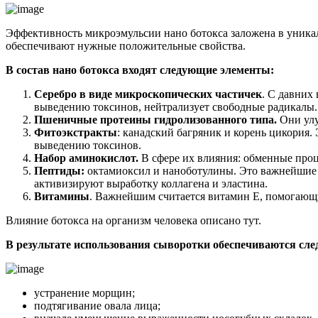
Эффективность микроэмульсии нано ботокса заложена в уникал
обеспечивают нужные положительные свойства.
В состав нано ботокса входят следующие элементы:
Серебро в виде микроскопических частичек
. С давних
выведению токсинов, нейтрализует свободные радикалы.
Пшеничные протеины гидролизованного типа.
Они улу
Фитоэкстракты
: канадский багряник и корень цикория
выведению токсинов.
Набор аминокислот.
В сфере их влияния: обменные проц
Пептиды:
октамиоксил и наноботулины. Это важнейшие а
активизируют выработку коллагена и эластина.
Витамины
. Важнейшим считается витамин Е, помогающ
Влияние ботокса на организм человека описано тут.
В результате использования сыворотки обеспечиваются сл
устранение морщин;
подтягивание овала лица;