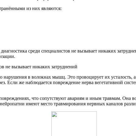
транёнными из них являются:
ё диагностика среди специалистов не вызывает никаких затруд
изации.
ою нарушения в волокнах мышц. Это провоцирует их усталость, 
рез. Если же наблюдается повреждение нерва вегетативной систе
овреждениях, что сопутствуют авариям и иным травмам. Она во
нейропатии имеют место травмирования нервных каналов разли