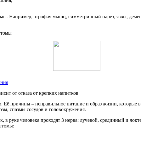
жилия;
омы. Например, атрофия мышц, симметричный парез, язвы, демен
ения
исит от отказа от крепких напитков.
Её причины – неправильное питание и образ жизни, которые вл
зы, спазмы сосудов и головокружения.
, в руке человека проходят 3 нерва: лучевой, срединный и локт
птомы: