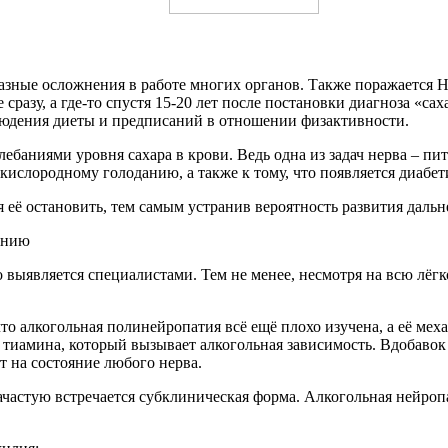
зные осложнения в работе многих органов. Также поражается НС
сразу, а где-то спустя 15-20 лет после постановки диагноза «с
людения диеты и предписаний в отношении физактивности.
баниями уровня сахара в крови. Ведь одна из задач нерва – пит
 кислородному голоданию, а также к тому, что появляется диабет
я её остановить, тем самым устранив вероятность развития дал
о выявляется специалистами. Тем не менее, несмотря на всю лё
то алкогольная полинейропатия всё ещё плохо изучена, а её ме
е тиамина, который вызывает алкогольная зависимость. Вдобавок 
т на состояние любого нерва.
ачастую встречается субклиническая форма. Алкогольная нейроп