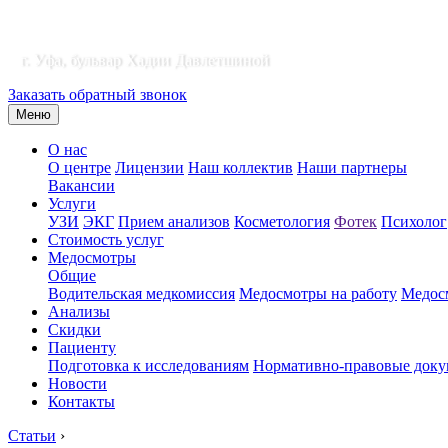
г. Уфа, бульвар Хадии Давлетшиной
Заказать обратный звонок
Меню
О нас
О центре
Лицензии
Наш коллектив
Наши партнеры
Вакансии
Услуги
УЗИ
ЭКГ
Прием анализов
Косметология
Фотек
Психолог
Стоимость услуг
Медосмотры
Общие
Водительская медкомиссия
Медосмотры на работу
Медосм
Анализы
Скидки
Пациенту
Подготовка к исследованиям
Нормативно-правовые док
Новости
Контакты
Статьи
›