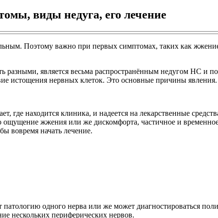
омы, виды недуга, его лечение
альным. Поэтому важно при первых симптомах, таких как жжение 
 разными, является весьма распространённым недугом НС и пора
твие истощения нервных клеток. Это основные причины явления.
ет, где находится клиника, и надеется на лекарственные средст
о ощущение жжения или же дискомфорта, частичное и временное
бы вовремя начать лечение.
т патологию одного нерва или же может диагностироваться пол
ние нескольких периферических нервов.