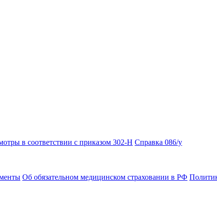
отры в соответствии с приказом 302-Н
Справка 086/у
ументы
Об обязательном медицинском страховании в РФ
Политик