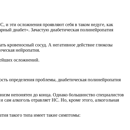
, и эти осложнения проявляют себя в таком недуге, как
ахарный диабет». Зачастую диабетическая полинейропатия
ать кровеносный сосуд. А негативное действие глюкозы
ическая нейропатия.
ьнейших осложнений.
гкость определения проблемы, диабетическая полинейропатия
ханизм непонятен до конца. Однако большинство специалистов
и сам алкоголь отравляет НС. Но, кроме этого, алкогольная
атия такого типа имеет такие симптомы: