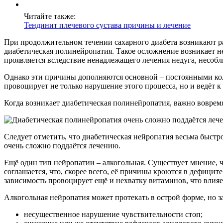
Читайте также:
Тендинит плечевого сустава причины и лечение
При продолжительном течении сахарного диабета возникают ра
диабетическая полинейропатия. Такое осложнение возникает не 
проявляется вследствие ненадлежащего лечения недуга, несоб
Однако эти причины дополняются основной – постоянными коле
провоцирует не только нарушение этого процесса, но и ведёт к
Когда возникает диабетическая полинейропатия, важно воврем
Следует отметить, что диабетическая нейропатия весьма быстр
очень сложно поддаётся лечению.
Ещё один тип нейропатии – алкогольная. Существует мнение, ч
соглашается, что, скорее всего, её причины кроются в дефицит
зависимость провоцирует ещё и нехватку витаминов, что влияе
Алкогольная нейропатия может протекать в острой форме, но з
несущественное нарушение чувствительности стоп;