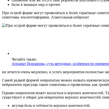
снижение или же отсутствие рефлексов ахиллового сухо
боли в мышцах икр и прочее.
При острой форме могут проявляться и более серьёзные симпт
симптомы эпилептиформии. Алкогольная нейропат
Читайте также:
Аппарат Илизарова, суть методики, особенности примен
ия лечится очень медленно, и успех мероприятия полностью зав
Самой редкой формой невропатии можно назвать ишемическую. 
нейропатии присущи такие симптомы и проявления, как тромбо
Однако невропатия может коснуться и верхних конечностей. Так
существуют и общие для невропатии верхних конечностей сим
жгучая боль и отёчность верхних конечностей;