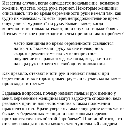
Известны случаи, когда ощущается покалывание, возможно
жжение, чувство, когда рука терпнет. Некоторые женщины
описывают, что во время беременности руки немели так, как
будто их «залежал», то есть через непродолжительное время
ощущались “мурашки” по руке. Бывает такое, когда
конечности не только затекают, но и опухают и даже болят.
Почему же такое происходит и в чем причина таких проблем?
Часто женщины во время беременности ссылаются
на то, что “залежали” руку во сне ночью, но в
скором времени замечают, что неприятное
ощущение возвращается даже тогда, когда кисти и
пальцы рук находятся в свободном положении.
Как правило, отекают кисти рук и немеют пальцы при
беременности во втором триместре, если случаи, когда такое
происходит в третьем.
Задаваясь вопросом, почему немеют пальцы рук именно у
меня, беременные женщины могут вздохнуть спокойно, ведь
реальных причин для беспокойства в таком положении
практически нет. Врачи уверяют: такое ощущение очень часто
бывает у беременных женщин и гинекологам нередко
приходится слушать об этой “проблеме”. Причиной того, что
отекают пальцы и кисти может стать туннельный синдром.