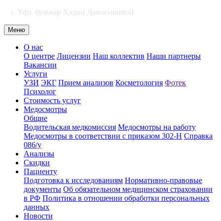
г. Уфа, бульвар Хадии Давлетшиной
Меню
О нас
О центре
Лицензии
Наш коллектив
Наши партнеры
Вакансии
Услуги
УЗИ
ЭКГ
Прием анализов
Косметология
Фотек
Психолог
Стоимость услуг
Медосмотры
Общие
Водительская медкомиссия
Медосмотры на работу
Медосмотры в соответствии с приказом 302-Н
Справка
086/у
Анализы
Скидки
Пациенту
Подготовка к исследованиям
Нормативно-правовые
документы
Об обязательном медицинском страховании
в РФ
Политика в отношении обработки персональных
данных
Новости