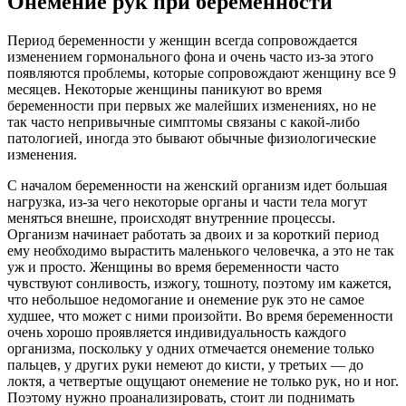
Онемение рук при беременности
Период беременности у женщин всегда сопровождается
изменением гормонального фона и очень часто из-за этого
появляются проблемы, которые сопровождают женщину все 9
месяцев. Некоторые женщины паникуют во время
беременности при первых же малейших изменениях, но не
так часто непривычные симптомы связаны с какой-либо
патологией, иногда это бывают обычные физиологические
изменения.
С началом беременности на женский организм идет большая
нагрузка, из-за чего некоторые органы и части тела могут
меняться внешне, происходят внутренние процессы.
Организм начинает работать за двоих и за короткий период
ему необходимо вырастить маленького человечка, а это не так
уж и просто. Женщины во время беременности часто
чувствуют сонливость, изжогу, тошноту, поэтому им кажется,
что небольшое недомогание и онемение рук это не самое
худшее, что может с ними произойти. Во время беременности
очень хорошо проявляется индивидуальность каждого
организма, поскольку у одних отмечается онемение только
пальцев, у других руки немеют до кисти, у третьих — до
локтя, а четвертые ощущают онемение не только рук, но и ног.
Поэтому нужно проанализировать, стоит ли поднимать