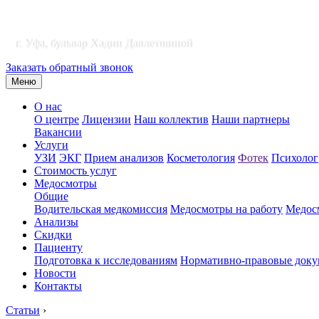
г. Уфа, бульвар Хадии Давлетшиной
Заказать обратный звонок
Меню
О нас
О центре
Лицензии
Наш коллектив
Наши партнеры
Вакансии
Услуги
УЗИ
ЭКГ
Прием анализов
Косметология
Фотек
Психолог
Стоимость услуг
Медосмотры
Общие
Водительская медкомиссия
Медосмотры на работу
Медосм
Анализы
Скидки
Пациенту
Подготовка к исследованиям
Нормативно-правовые док
Новости
Контакты
Статьи
›