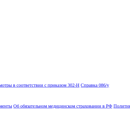
отры в соответствии с приказом 302-Н
Справка 086/у
ументы
Об обязательном медицинском страховании в РФ
Политик