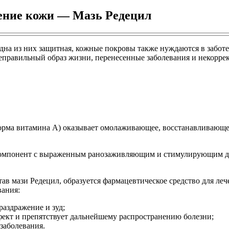
ление кожи — Мазь Редецил
одна из них защитная, кожные покровы также нуждаются в забот
 неправильный образ жизни, перенесенные заболевания и некорре
форма витамина А) оказывает омолаживающее, восстанавливающе
омпонент с выраженным ранозаживляющим и стимулирующим де
тав мази Редецил, образуется фармацевтическое средство для л
вания:
раздражение и зуд;
ект и препятствует дальнейшему распространению болезни;
заболевания.