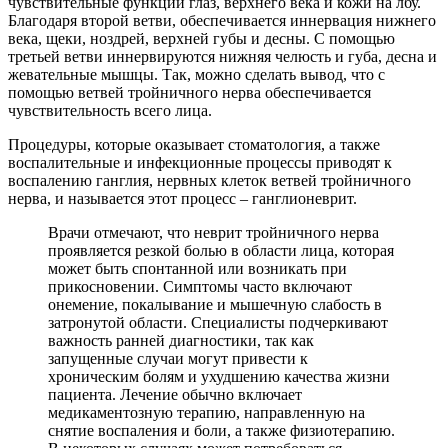
чувствительные функции глаз, верхнего века и кожи на лбу.
Благодаря второй ветви, обеспечивается иннервация нижнего
века, щеки, ноздрей, верхней губы и десны. С помощью
третьей ветви иннервируются нижняя челюсть и губа, десна и
жевательные мышцы. Так, можно сделать вывод, что с
помощью ветвей тройничного нерва обеспечивается
чувствительность всего лица.
Процедуры, которые оказывает стоматология, а также
воспалительные и инфекционные процессы приводят к
воспалению ганглия, нервных клеток ветвей тройничного
нерва, и называется этот процесс – ганглионеврит.
Врачи отмечают, что неврит тройничного нерва
проявляется резкой болью в области лица, которая
может быть спонтанной или возникать при
прикосновении. Симптомы часто включают
онемение, покалывание и мышечную слабость в
затронутой области. Специалисты подчеркивают
важность ранней диагностики, так как
запущенные случаи могут привести к
хроническим болям и ухудшению качества жизни
пациента. Лечение обычно включает
медикаментозную терапию, направленную на
снятие воспаления и боли, а также физиотерапию.