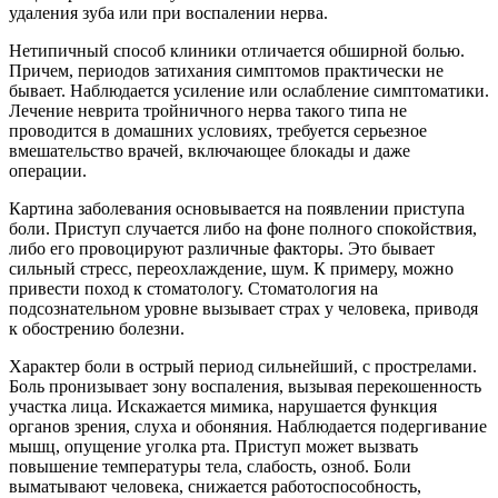
удаления зуба или при воспалении нерва.
Нетипичный способ клиники отличается обширной болью.
Причем, периодов затихания симптомов практически не
бывает. Наблюдается усиление или ослабление симптоматики.
Лечение неврита тройничного нерва такого типа не
проводится в домашних условиях, требуется серьезное
вмешательство врачей, включающее блокады и даже
операции.
Картина заболевания основывается на появлении приступа
боли. Приступ случается либо на фоне полного спокойствия,
либо его провоцируют различные факторы. Это бывает
сильный стресс, переохлаждение, шум. К примеру, можно
привести поход к стоматологу. Стоматология на
подсознательном уровне вызывает страх у человека, приводя
к обострению болезни.
Характер боли в острый период сильнейший, с прострелами.
Боль пронизывает зону воспаления, вызывая перекошенность
участка лица. Искажается мимика, нарушается функция
органов зрения, слуха и обоняния. Наблюдается подергивание
мышц, опущение уголка рта. Приступ может вызвать
повышение температуры тела, слабость, озноб. Боли
выматывают человека, снижается работоспособность,