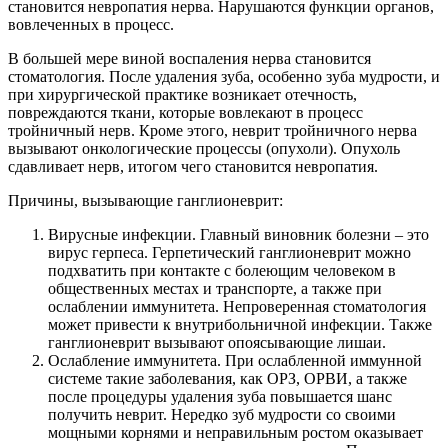
становится невропатия нерва. Нарушаются функции органов,
вовлеченных в процесс.
В большей мере виной воспаления нерва становится
стоматология. После удаления зуба, особенно зуба мудрости, и
при хирургической практике возникает отечность,
повреждаются ткани, которые вовлекают в процесс
тройничный нерв. Кроме этого, неврит тройничного нерва
вызывают онкологические процессы (опухоли). Опухоль
сдавливает нерв, итогом чего становится невропатия.
Причины, вызывающие ганглионеврит:
Вирусные инфекции. Главный виновник болезни – это
вирус герпеса. Герпетический ганглионеврит можно
подхватить при контакте с болеющим человеком в
общественных местах и транспорте, а также при
ослаблении иммунитета. Непроверенная стоматология
может привести к внутрибольничной инфекции. Также
ганглионеврит вызывают опоясывающие лишаи.
Ослабление иммунитета. При ослабленной иммунной
системе такие заболевания, как ОРЗ, ОРВИ, а также
после процедуры удаления зуба повышается шанс
получить неврит. Нередко зуб мудрости со своими
мощными корнями и неправильным ростом оказывает