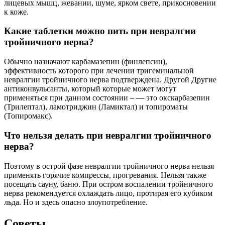
лицевых мышц, жевании, шуме, ярком свете, прикосновении
к коже.
Какие таблетки можно пить при невралгии
тройничного нерва?
Обычно назначают карбамазепин (финлепсин),
эффективность которого при лечении тригеминальной
невралгии тройничного нерва подтверждена. Другой Другие
антиконвульсанты, который которые может могут
применяться при данном состоянии – — это окскарбазепин
(Трилептал), ламотриджин (Ламиктал) и топироматы
(Топиромакс).
Что нельзя делать при невралгии тройничного
нерва?
Поэтому в острой фазе невралгии тройничного нерва нельзя
применять горячие компрессы, прогревания. Нельзя также
посещать сауну, баню. При остром воспалении тройничного
нерва рекомендуется охлаждать лицо, протирая его кубиком
льда. Но и здесь опасно злоупотребление.
Советы