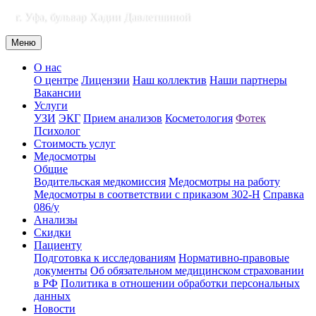
г. Уфа, бульвар Хадии Давлетшиной
Меню
О нас
О центре
Лицензии
Наш коллектив
Наши партнеры
Вакансии
Услуги
УЗИ
ЭКГ
Прием анализов
Косметология
Фотек
Психолог
Стоимость услуг
Медосмотры
Общие
Водительская медкомиссия
Медосмотры на работу
Медосмотры в соответствии с приказом 302-Н
Справка
086/у
Анализы
Скидки
Пациенту
Подготовка к исследованиям
Нормативно-правовые
документы
Об обязательном медицинском страховании
в РФ
Политика в отношении обработки персональных
данных
Новости