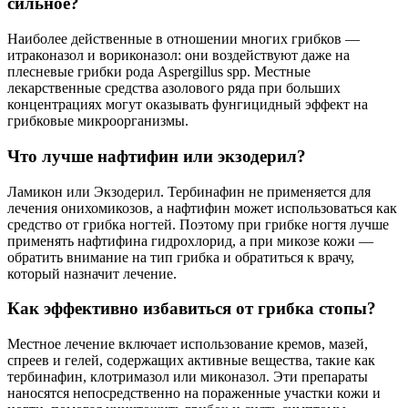
сильное?
Наиболее действенные в отношении многих грибков —
итраконазол и вориконазол: они воздействуют даже на
плесневые грибки рода Aspergillus spp. Местные
лекарственные средства азолового ряда при больших
концентрациях могут оказывать фунгицидный эффект на
грибковые микроорганизмы.
Что лучше нафтифин или экзодерил?
Ламикон или Экзодерил. Тербинафин не применяется для
лечения онихомикозов, а нафтифин может использоваться как
средство от грибка ногтей. Поэтому при грибке ногтя лучше
применять нафтифина гидрохлорид, а при микозе кожи —
обратить внимание на тип грибка и обратиться к врачу,
который назначит лечение.
Как эффективно избавиться от грибка стопы?
Местное лечение включает использование кремов, мазей,
спреев и гелей, содержащих активные вещества, такие как
тербинафин, клотримазол или миконазол. Эти препараты
наносятся непосредственно на пораженные участки кожи и