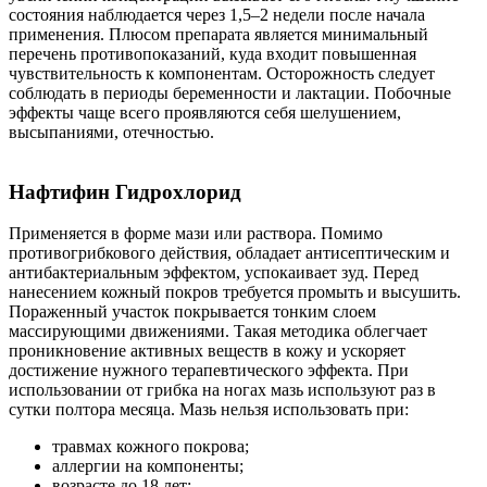
состояния наблюдается через 1,5–2 недели после начала
применения. Плюсом препарата является минимальный
перечень противопоказаний, куда входит повышенная
чувствительность к компонентам. Осторожность следует
соблюдать в периоды беременности и лактации. Побочные
эффекты чаще всего проявляются себя шелушением,
высыпаниями, отечностью.
Нафтифин Гидрохлорид
Применяется в форме мази или раствора. Помимо
противогрибкового действия, обладает антисептическим и
антибактериальным эффектом, успокаивает зуд. Перед
нанесением кожный покров требуется промыть и высушить.
Пораженный участок покрывается тонким слоем
массирующими движениями. Такая методика облегчает
проникновение активных веществ в кожу и ускоряет
достижение нужного терапевтического эффекта. При
использовании от грибка на ногах мазь используют раз в
сутки полтора месяца. Мазь нельзя использовать при:
травмах кожного покрова;
аллергии на компоненты;
возрасте до 18 лет;