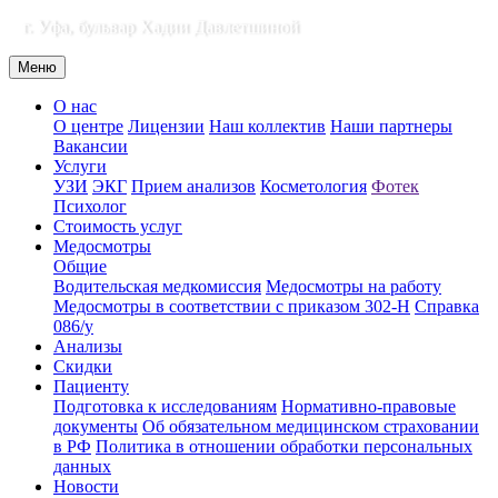
г. Уфа, бульвар Хадии Давлетшиной
Меню
О нас
О центре
Лицензии
Наш коллектив
Наши партнеры
Вакансии
Услуги
УЗИ
ЭКГ
Прием анализов
Косметология
Фотек
Психолог
Стоимость услуг
Медосмотры
Общие
Водительская медкомиссия
Медосмотры на работу
Медосмотры в соответствии с приказом 302-Н
Справка
086/у
Анализы
Скидки
Пациенту
Подготовка к исследованиям
Нормативно-правовые
документы
Об обязательном медицинском страховании
в РФ
Политика в отношении обработки персональных
данных
Новости