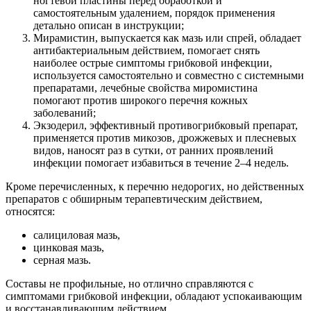
ногтевой пластины перед обработкой и
самостоятельным удалением, порядок применения
детально описан в инструкции;
Мирамистин, выпускается как мазь или спрей, обладает
антибактериальным действием, помогает снять
наиболее острые симптомы грибковой инфекции,
используется самостоятельно и совместно с системными
препаратами, лечебные свойства миромистина
помогают против широкого перечня кожных
заболеваний;
Экзодерил, эффективный противогрибковый препарат,
применяется против микозов, дрожжевых и плесневых
видов, наносят раз в сутки, от ранних проявлений
инфекции помогает избавиться в течение 2–4 недель.
Кроме перечисленных, к перечню недорогих, но действенных
препаратов с обширным терапевтическим действием,
относятся:
салициловая мазь,
цинковая мазь,
серная мазь.
Составы не профильные, но отлично справляются с
симптомами грибковой инфекции, обладают успокаивающим
и восстанавливающим действием.