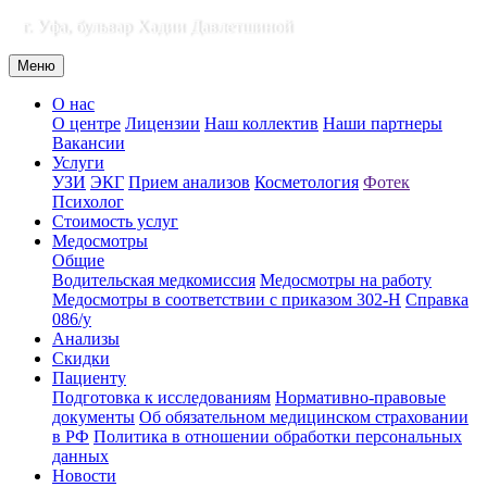
г. Уфа, бульвар Хадии Давлетшиной
Меню
О нас
О центре
Лицензии
Наш коллектив
Наши партнеры
Вакансии
Услуги
УЗИ
ЭКГ
Прием анализов
Косметология
Фотек
Психолог
Стоимость услуг
Медосмотры
Общие
Водительская медкомиссия
Медосмотры на работу
Медосмотры в соответствии с приказом 302-Н
Справка
086/у
Анализы
Скидки
Пациенту
Подготовка к исследованиям
Нормативно-правовые
документы
Об обязательном медицинском страховании
в РФ
Политика в отношении обработки персональных
данных
Новости