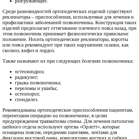
разгружающие.
Среди разновидностей ортопедических изделий существуют
реклинаторы – приспособления, используемые для лечения и
профилактики заболеваний позвоночника. Конструкция таких
изделий предполагает оттягивание плечевого пояса назад, при
этом позвоночник принимает физиологически правильное
положение. Носить ортопедические реклинаторы, корсеты
или пояса рекомендуют при таких нарушениях осанки, как
сколиоз, кифоз и лордоз.
Также назначают их при следующих болезнях позвоночника:
остеохондроз;
радикулит;
грыжа позвоночника;
переломы и ушибы;
остеопороз;
спондилез.
Рекомендованы ортопедические приспособления пациентам,
перенесшим операцию на позвоночнике, в целях
предупреждения травматизма спины. Для лечения патологии
шейного отдела используют ортезы «Орлетт», которые
оснащены поясом, передними панелями, лентами для
фиксации мостовой рамы, комплектами жестких и гибких