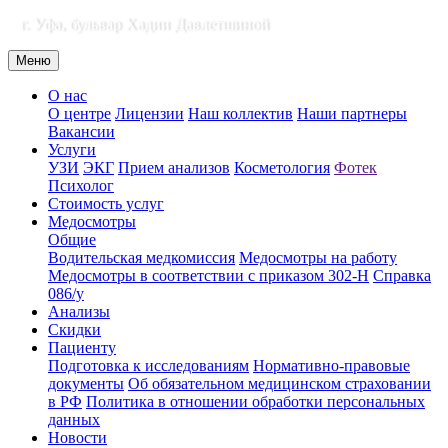
г. Уфа, бульвар Хадии Давлетшиной
Меню
О нас
О центре
Лицензии
Наш коллектив
Наши партнеры
Вакансии
Услуги
УЗИ
ЭКГ
Прием анализов
Косметология
Фотек
Психолог
Стоимость услуг
Медосмотры
Общие
Водительская медкомиссия
Медосмотры на работу
Медосмотры в соответствии с приказом 302-Н
Справка
086/у
Анализы
Скидки
Пациенту
Подготовка к исследованиям
Нормативно-правовые
документы
Об обязательном медицинском страховании
в РФ
Политика в отношении обработки персональных
данных
Новости